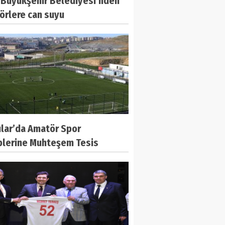
r Büyükşehir Belediyesi’nden
örlere can suyu
ılar’da Amatör Spor
plerine Muhteşem Tesis