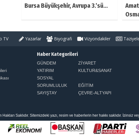
Bursa Büyükşehir, Avrupa 3.’sü…
Amat
Osma
 TV
Yazarlar
Biyografi
Vizyondakiler
Taziyel
Haber Kategorileri
GÜNDEM
ZİYARET
ileri
YATIRIM
KULTUR&SANAT
tikası
SOSYAL
SORUMLULUK
EĞİTİM
SAYIŞTAY
ÇEVRE-ALTYAPI
arı Saklıdır. Sitemizdeki yazı, resim ve haberlerin her hakkı saklıdır. İzinsiz v