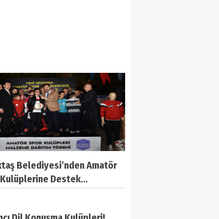
ktaş Belediyesi’nden Amatör
 Kulüplerine Destek…
cı Dil Konuşma Kulüpleri!