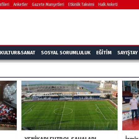
fileri
Anketler
Gazete Manşetleri
Etkinlik Takvimi
Halk Anketi
KULTUR&SANAT
SOSYAL SORUMLULUK
EĞİTİM
SAYIŞTAY