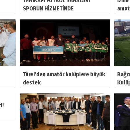
YENİKAPI FUTBOL SAHALARI
İzmi
SPORUN HİZMETİNDE
amat
Türel'den amatör kulüplere büyük
Bağc
destek
Kulü
i!