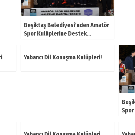
Beşiktaş Belediyesi’nden Amatör
Spor Kulüplerine Destek…
i
Yabancı Dil Konuşma Kulüpleri!
Beşi
Spor
Yabancı Dil Konuşma Kulüpleri
Yaban