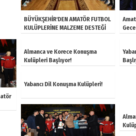
BÜYÜKŞEHİR'DEN AMATÖR FUTBOL
Amat
KULÜPLERİNE MALZEME DESTEĞİ
Gece
Almanca ve Korece Konuşma
Yaban
Kulüpleri Başlıyor!
Başlı
Yabancı Dil Konuşma Kulüpleri!
matör
Alma
Kulüp