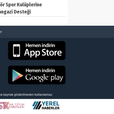
ör Spor Kulüplerine
ngazi Desteği
er
eya kaynak gösterilmeden kullanılamaz.