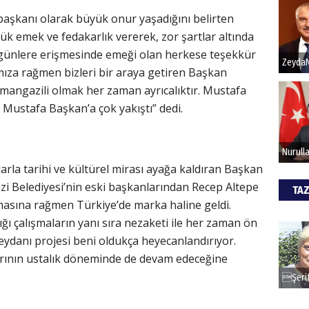
aşkanı olarak büyük onur yaşadığını belirten
ük emek ve fedakarlık vererek, zor şartlar altında
Hak
günlere erişmesinde emeği olan herkese teşekkür
Bu pr
mıza rağmen bizleri bir araya getiren Başkan
hede
mangazili olmak her zaman ayrıcalıktır. Mustafa
ustafa Başkan’a çok yakıştı” dedi.
ALİ
Türki
arla tarihi ve kültürel mirası ayağa kaldıran Başkan
kazan
 Belediyesi’nin eski başkanlarından Recep Altepe
TAZ
lmasına rağmen Türkiye’de marka haline geldi.
CAN
ı çalışmaların yanı sıra nezaketi ile her zaman ön
eydanı projesi beni oldukça heyecanlandırıyor.
Göko
rının ustalık döneminde de devam edeceğine