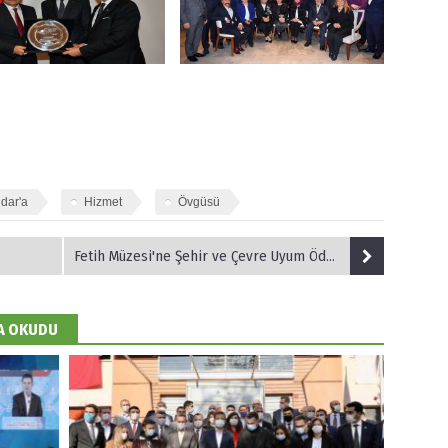
dar'a
Hizmet
Övgüsü
Fetih Müzesi'ne Şehir ve Çevre Uyum Ödülü
DA OKUDU