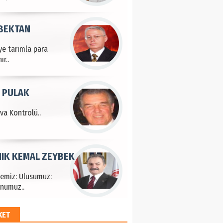
 BEKTAN
ye tarımla para
ır..
 PULAK
va Kontrolü..
IK KEMAL ZEYBEK
çemiz: Ulusumuz:
numuz..
KET
EM HAYRİ PEKER