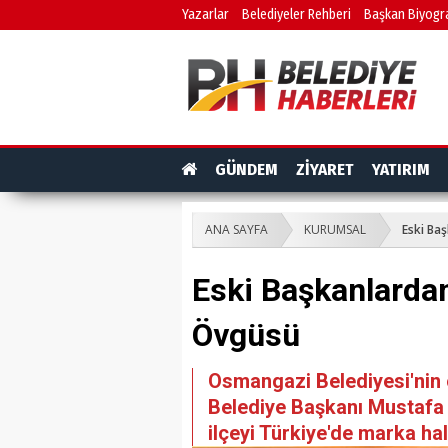
Yazarlar
Belediyeler Rehberi
Başkan Biyogra
GÜNDEM
ZİYARET
YATIRIM
ANA SAYFA
KURUMSAL
Eski Ba
Eski Başkanlarda
Övgüsü
Osmangazi Belediyesi'nin
Belediye Başkanı Mustafa 
ilçeyi Türkiye'de marka hal