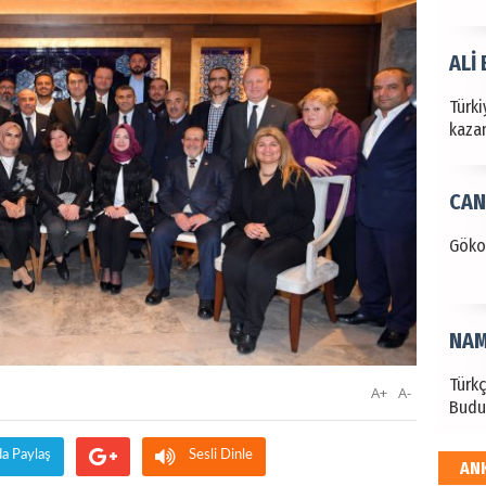
ALİ
Türki
kazan
CAN
Göko
NAM
Türk
A+
A-
Budu
da Paylaş
Sesli Dinle
AN
EKR