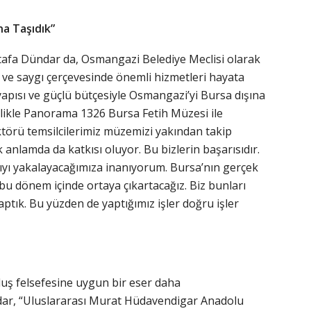
na Taşıdık”
fa Dündar da, Osmangazi Belediye Meclisi olarak
gi ve saygı çerçevesinde önemli hizmetleri hayata
 yapısı ve güçlü bütçesiyle Osmangazi’yi Bursa dışına
llikle Panorama 1326 Bursa Fetih Müzesi ile
ktörü temsilcilerimiz müzemizi yakından takip
anlamda da katkısı oluyor. Bu bizlerin başarısıdır.
yı yakalayacağımıza inanıyorum. Bursa’nın gerçek
bu dönem içinde ortaya çıkartacağız. Biz bunları
ptık. Bu yüzden de yaptığımız işler doğru işler
uş felsefesine uygun bir eser daha
dar, “Uluslararası Murat Hüdavendigar Anadolu