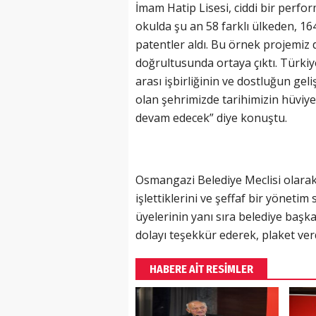
İmam Hatip Lisesi, ciddi bir perf
okulda şu an 58 farklı ülkeden, 16
patentler aldı. Bu örnek projemiz d
doğrultusunda ortaya çıktı. Türkiye
arası işbirliğinin ve dostluğun ge
olan şehrimizde tarihimizin hüviye
devam edecek” diye konuştu.
Osmangazi Belediye Meclisi olara
işlettiklerini ve şeffaf bir yöneti
üyelerinin yanı sıra belediye başk
dolayı teşekkür ederek, plaket verd
HABERE AİT RESİMLER