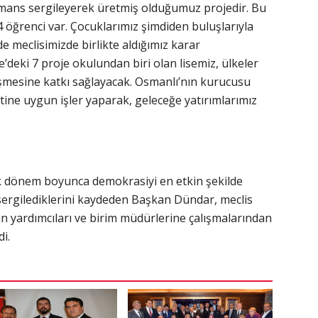
ormans sergileyerek üretmiş olduğumuz projedir. Bu
4 öğrenci var. Çocuklarımız şimdiden buluşlarıyla
e meclisimizde birlikte aldığımız karar
’deki 7 proje okulundan biri olan lisemiz, ülkeler
lişmesine katkı sağlayacak. Osmanlı’nın kurucusu
tine uygun işler yaparak, geleceğe yatırımlarımız
k dönem boyunca demokrasiyi en etkin şekilde
m sergilediklerini kaydeden Başkan Dündar, meclis
an yardımcıları ve birim müdürlerine çalışmalarından
i.