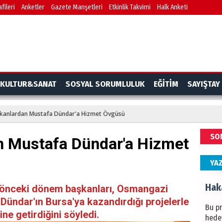
fileri
Anketler
Gazete Manşetleri
Etkinlik Takvimi
Halk Anketi
BAŞYA
önem
Ziy
İKLİM
KULTUR&SANAT
SOSYAL SORUMLULUK
EĞİTİM
SAYIŞTAY
DÜNY
YAPI
şkanlardan Mustafa Dündar'a Hizmet Övgüsü
HÜS
SO
n Mustafa Dündar'a Hizmet
Kapka
YA
Hak
 önceki dönem başkanları, Osmangazi
Dündar'ın Bursa'ya kazandırdığı projelerle
Bu pr
ine getirdiğini söyledi.
hede