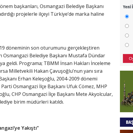
dönem başkanları, Osmangazi Belediye Başkanı
Yeni 
Mezar
rdığı projelerle ilçeyi Türkiye’de marka haline
bıra
Sult
NEC
019 döneminin son oturumunu gerçekleştiren
BAŞYA
önem
ndan Osmangazi Belediye Başkanı Mustafa Dündar
O
aya geldi. Programa; TBMM İnsan Hakları İnceleme
sa Milletvekili Hakan Çavuşoğlu’nun yanı sıra
Ziy
Başkanı Erhan Keleşoğlu, 2004-2009 dönemi
K Parti Osmangazi İlçe Başkanı Ufuk Cömez, MHP
İKLİM
DÜNY
ioğlu, CHP Osmangazi İlçe Başkanı Mete Akyolcular,
YAPI
lediye birim müdürleri katıldı.
HÜS
BAŞ
Kapka
ngazi’ye Yakıştı”