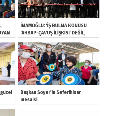
L,
İMAMOĞLU: 'İŞ BULMA KONUSU
UYAN
‘AHBAP-ÇAVUŞ İLİŞKİSİ' DEĞİL,
LİYAKAT MESELESİ'
 güzel
Başkan Soyer’in Seferihisar
mesaisi