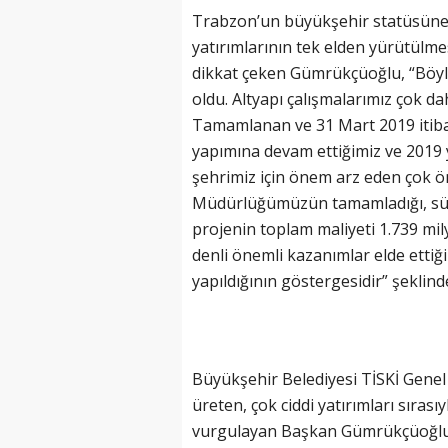
Trabzon’un büyükşehir statüsüne 
yatırımlarının tek elden yürütülm
dikkat çeken Gümrükçüoğlu, “Böyl
oldu. Altyapı çalışmalarımız çok dah
Tamamlanan ve 31 Mart 2019 itibar
yapımına devam ettiğimiz ve 2019 y
şehrimiz için önem arz eden çok ö
Müdürlüğümüzün tamamladığı, sürd
projenin toplam maliyeti 1.739 mi
denli önemli kazanımlar elde ettiği
yapıldığının göstergesidir” şeklin
Büyükşehir Belediyesi TİSKİ Genel
üreten, çok ciddi yatırımları sırası
vurgulayan Başkan Gümrükçüoğlu, 