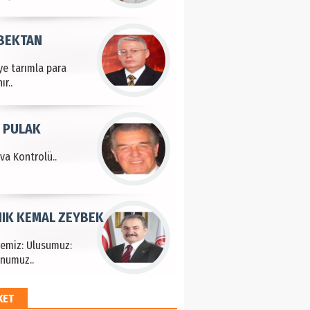
 BEKTAN
ye tarımla para
ır..
 PULAK
va Kontrolü..
IK KEMAL ZEYBEK
çemiz: Ulusumuz:
numuz..
KET
EM HAYRİ PEKER