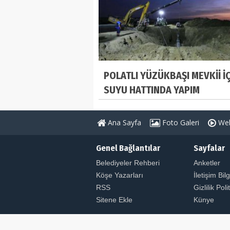
POLATLI YÜZÜKBAŞI MEVKİİ İ
SUYU HATTINDA YAPIM
ÇALIŞMALARINDA SONA YAKLA
Ana Sayfa
Foto Galeri
Web
Genel Bağlantılar
Sayfalar
Belediyeler Rehberi
Anketler
Köşe Yazarları
İletişim Bilg
RSS
Gizlilik Poli
Sitene Ekle
Künye