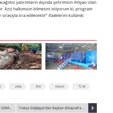
acağımız yatırımların dışında şehrimizin ihtiyacı olan
ır. Aziz halkımızın bilmesini istiyorum ki, program
sırasıyla icra edilecektir” ifadelerini kullandı.
5
yılda
650
milyon
TL'lik
 UNUTMADI
Trakya Doğalgaz'dan Başkan Albayrak'a Ziyaret