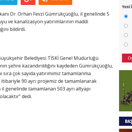
Yeni 
Mezar
anı Dr. Orhan Fevzi Gümrükçüoğlu, il genelinde 5
bıra
suyu ve kanalizasyon yatırımlarının maddi
Sult
nı bildirdi.
NEC
BAŞYA
önem
 Büyükşehir Belediyesi TİSKİ Genel Müdürlüğü
O
mının şehre kazandırıldığını kaydeden Gümrükçüoğlu,
Ziy
ı sıra çok sayıda yatırımımız tamamlanma
 itibariyle 90 ayrı projemiz de tamamlanarak
İKLİM
a il genelinde tamamlanan 503 ayrı altyapı
DÜNY
olacaktır” dedi.
YAPI
HÜS
BAŞ
Kapka