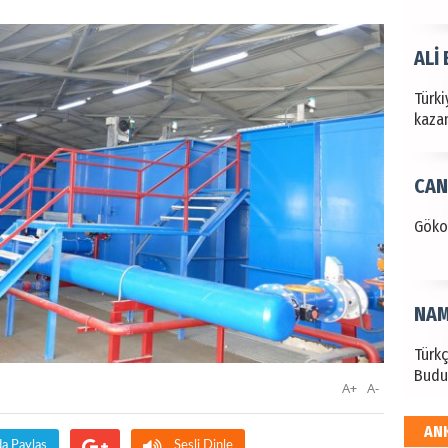
ALİ
Türki
kazan
CAN
Göko
NAM
Türk
Budu
A+
A-
AN
EKR
da Paylaş
Sesli Dinle