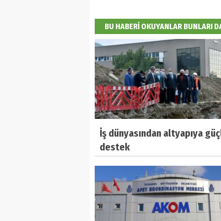
BU HABERİ OKUYANLAR BUNLARI 
İş dünyasından altyapıya güç
destek