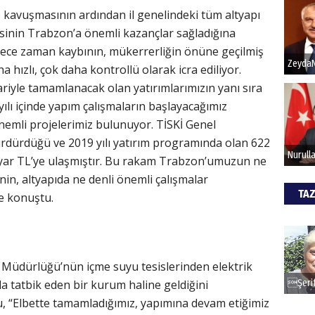
kavuşmasının ardından il genelindeki tüm altyapı
esinin Trabzon’a önemli kazançlar sağladığına
Hak
ece zaman kaybının, mükerrerliğin önüne geçilmiş
a hızlı, çok daha kontrollü olarak icra ediliyor.
Bu pr
hede
iyle tamamlanacak olan yatırımlarımızın yanı sıra
ılı içinde yapım çalışmaların başlayacağımız
nemli projelerimiz bulunuyor. TİSKİ Genel
ALİ
ürdüğü ve 2019 yılı yatırım programında olan 622
Türki
lyar TL’ye ulaşmıştır. Bu rakam Trabzon’umuzun ne
kazan
nin, altyapıda ne denli önemli çalışmalar
TAZ
de konuştu.
CAN
Göko
 Müdürlüğü’nün içme suyu tesislerinden elektrik
yla tatbik eden bir kurum haline geldiğini
“Elbette tamamladığımız, yapımına devam etiğimiz