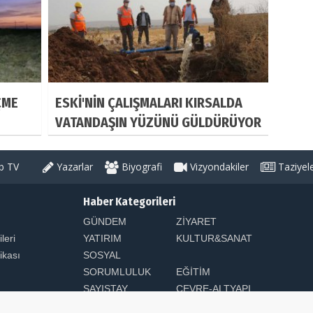
ÇME
ESKİ'NİN ÇALIŞMALARI KIRSALDA
VATANDAŞIN YÜZÜNÜ GÜLDÜRÜYOR
ŞILDI
 TV
Yazarlar
Biyografi
Vizyondakiler
Taziyel
Haber Kategorileri
GÜNDEM
ZİYARET
ileri
YATIRIM
KULTUR&SANAT
tikası
SOSYAL
SORUMLULUK
EĞİTİM
SAYIŞTAY
ÇEVRE-ALTYAPI