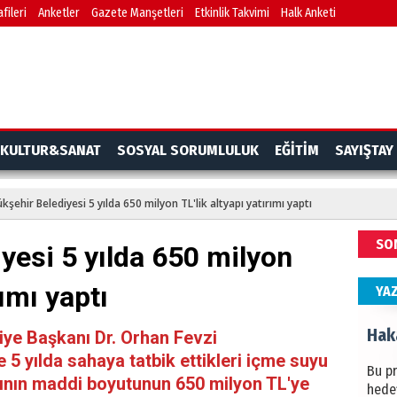
fileri
Anketler
Gazete Manşetleri
Etkinlik Takvimi
Halk Anketi
BAŞYA
önem
Ziy
İKLİM
KULTUR&SANAT
SOSYAL SORUMLULUK
EĞİTİM
SAYIŞTAY
DÜNY
YAPI
kşehir Belediyesi 5 yılda 650 milyon TL'lik altyapı yatırımı yaptı
HÜS
SO
yesi 5 yılda 650 milyon
Kapka
rımı yaptı
YA
Hak
ye Başkanı Dr. Orhan Fevzi
 5 yılda sahaya tatbik ettikleri içme suyu
Bu pr
rının maddi boyutunun 650 milyon TL'ye
hede