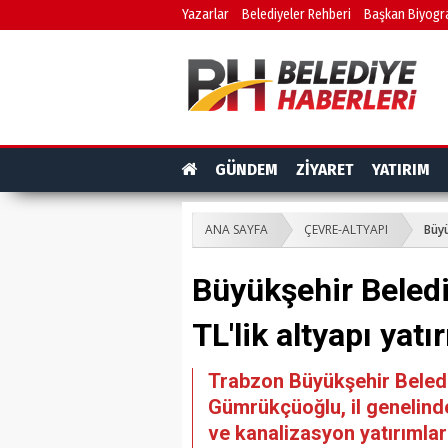
Yazarlar
Belediyeler Rehberi
Başkan Biyogra
GÜNDEM
ZİYARET
YATIRIM
ANA SAYFA
ÇEVRE-ALTYAPI
Büyü
Büyükşehir Beledi
TL'lik altyapı yatı
Trabzon Büyükşehir Beledi
Gümrükçüoğlu, il genelinde
ve kanalizasyon yatırımla