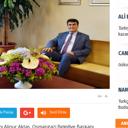
ALİ
Türki
kazan
CAN
Göko
NAM
A+
A-
Türk
Budu
da Paylaş
Sesli Dinle
AN
EKR
ı Alinur Aktaş, Osmangazi Belediye Başkanı