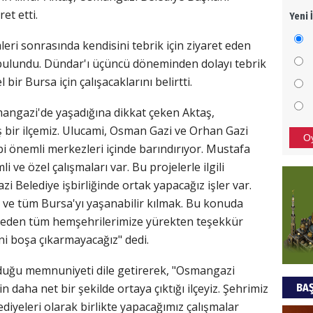
t etti.
Yeni 
Mezar
bıra
eri sonrasında kendisini tebrik için ziyaret eden
Sult
 bulundu. Dündar'ı üçüncü döneminden dolayı tebrik
bir Bursa için çalışacaklarını belirtti.
NEC
angazi'de yaşadığına dikkat çeken Aktaş,
BAŞYA
önem
 bir ilçemiz. Ulucami, Osman Gazi ve Orhan Gazi
O
i önemli merkezleri içinde barındırıyor. Mustafa
ve özel çalışmaları var. Bu projelerle ilgili
Ziy
Belediye işbirliğinde ortak yapacağız işler var.
ve tüm Bursa'yı yaşanabilir kılmak. Bu konuda
İKLİM
DÜNY
i eden tüm hemşehrilerimize yürekten teşekkür
YAPI
ni boşa çıkarmayacağız" dedi.
HÜS
uğu memnuniyeti dile getirerek, "Osmangazi
BAŞ
 daha net bir şekilde ortaya çıktığı ilçeyiz. Şehrimiz
Kapka
iyeleri olarak birlikte yapacağımız çalışmalar