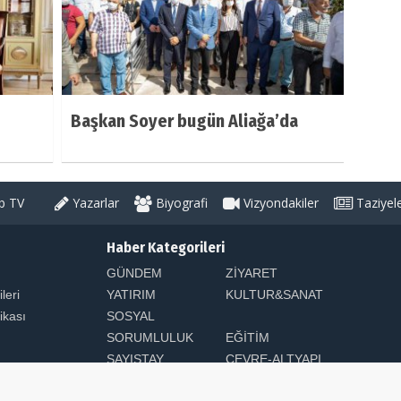
Başkan Soyer bugün Aliağa’da
 TV
Yazarlar
Biyografi
Vizyondakiler
Taziyel
Haber Kategorileri
GÜNDEM
ZİYARET
ileri
YATIRIM
KULTUR&SANAT
tikası
SOSYAL
SORUMLULUK
EĞİTİM
SAYIŞTAY
ÇEVRE-ALTYAPI