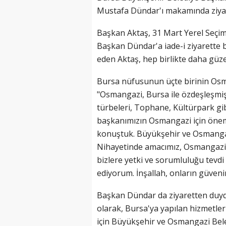
Mustafa Dündar'ı makamında ziyare
Başkan Aktaş, 31 Mart Yerel Seçiml
Başkan Dündar'a iade-i ziyarette
eden Aktaş, hep birlikte daha güzel 
Bursa nüfusunun üçte birinin Osm
"Osmangazi, Bursa ile özdeşleşmiş
türbeleri, Tophane, Kültürpark gib
başkanımızın Osmangazi için önemli 
konuştuk. Büyükşehir ve Osmangazi 
Nihayetinde amacımız, Osmangazi 
bizlere yetki ve sorumluluğu tevd
ediyorum. İnşallah, onların güveni
Başkan Dündar da ziyaretten duyd
olarak, Bursa'ya yapılan hizmetlerin
için Büyükşehir ve Osmangazi Beled