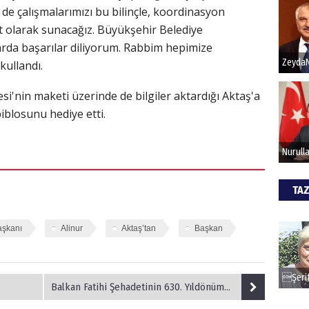
 de çalışmalarımızı bu bilinçle, koordinasyon
t olarak sunacağız. Büyükşehir Belediye
Hak
rda başarılar diliyorum. Rabbim hepimize
kullandı.
Bu pr
hede
'nin maketi üzerinde de bilgiler aktardığı Aktaş'a
iblosunu hediye etti.
ALİ
Türki
kazan
TAZ
CAN
aşkanı
Alinur
Aktaş’tan
Başkan
Göko
Balkan Fatihi Şehadetinin 630. Yıldönümünde Anıldı