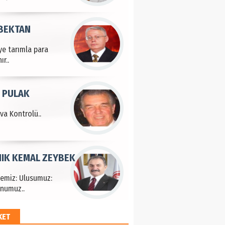
 BEKTAN
ye tarımla para
ır..
 PULAK
va Kontrolü..
IK KEMAL ZEYBEK
çemiz: Ulusumuz:
numuz..
KET
EM HAYRİ PEKER