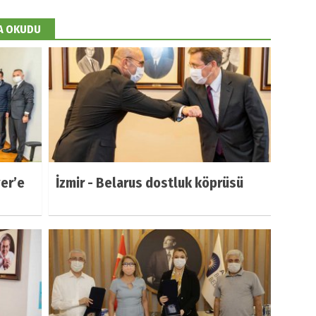
DA OKUDU
er’e
İzmir - Belarus dostluk köprüsü