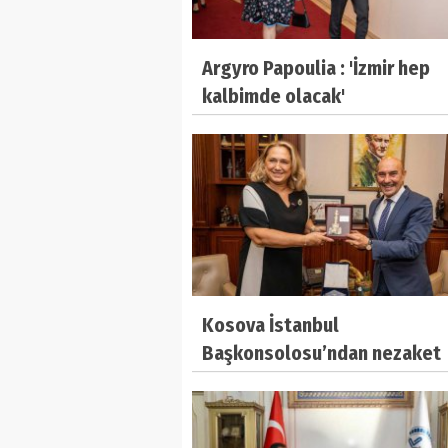
Argyro Papoulia : 'İzmir hep
kalbimde olacak'
Kosova İstanbul
Başkonsolosu’ndan nezaket
ziyareti