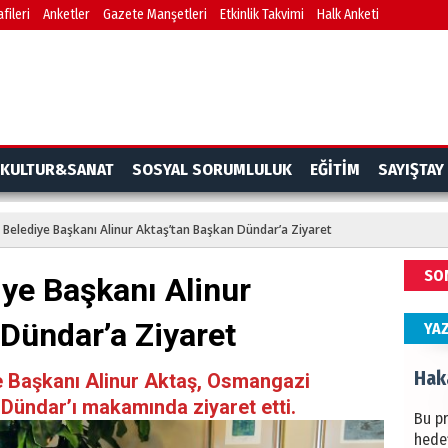
fileri
Anketler
Gazete Manşetleri
Etkinlik Takvimi
Halk Anketi
BAŞYA
önem
Ziy
İKLİM
KULTUR&SANAT
SOSYAL SORUMLULUK
EĞİTİM
SAYIŞTAY
DÜNY
YAPI
 Belediye Başkanı Alinur Aktaş’tan Başkan Dündar’a Ziyaret
HÜS
SO
ye Başkanı Alinur
Kapka
Dündar’a Ziyaret
YA
Hak
e Başkanı Alinur Aktaş, Osmangazi
Dündar’ı makamında ziyaret etti.
Bu pr
hede