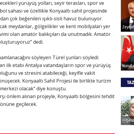
lecekleri yürüyüş yolları, seyir terasları, spor ve
tbol sahası ve özellikle Konyaaltı sahil projesinde
Hak
dan çok beğenilen ışıklı-sisli havuz bulunuyor.
cak meydanlar, gölgelikler ve kent mobilyaları yer
Bu pr
avimi olan amatör balıkçıları da unutmadık. Amatör
hede
 oluşturuyoruz” dedi.
ALİ
amlanacağını söyleyen Türel şunları söyledi:
an ilk etabı Antalya vatandaşların spor ve yürüyüş
Türki
uğunu ve stresini atabileceği, keyifle vakit
kazan
nüşecek. Konyaaltı Sahil Projesi ile birlikte turizm
TAZ
m merkezi olacak” diye konuştu.
CAN
arşı önlem alınan projeyle, Konyaaltı bölgesini tehdit
e önüne geçilecek.
Göko