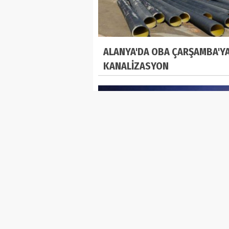
ALANYA'DA OBA ÇARŞAMBA'Y
KANALİZASYON
POLATLI YÜZÜKBAŞI MEVKİİ İ
SUYU HATTINDA YAPIM
ÇALIŞMALARINDA SONA YAKLA