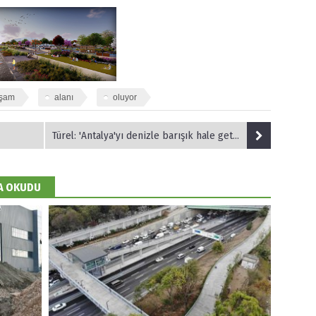
şam
alanı
oluyor
Türel: 'Antalya'yı denizle barışık hale getirmeye çalışıyoruz'
DA OKUDU