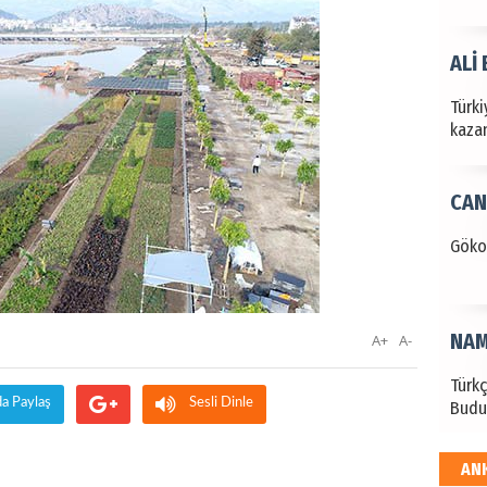
ALİ
Türki
kazan
CAN
Göko
NAM
A+
A-
Türk
da Paylaş
Sesli Dinle
Budu
AN
EKR