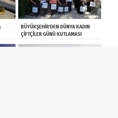
A
BÜYÜKŞEHİR'DEN DÜNYA KADIN
ÇİFTÇİLER GÜNÜ KUTLAMASI
ÇME
ESKİ'NİN ÇALIŞMALARI KIRSALDA
VATANDAŞIN YÜZÜNÜ GÜLDÜRÜYOR
ŞILDI