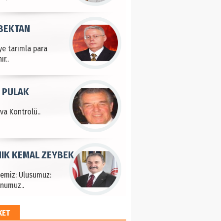
 BEKTAN
ye tarımla para
ır..
 PULAK
va Kontrolü..
IK KEMAL ZEYBEK
çemiz: Ulusumuz:
numuz..
KET
EM HAYRİ PEKER