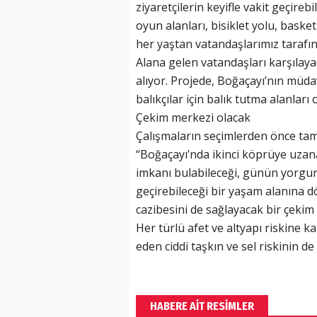
ziyaretçilerin keyifle vakit geçirebi
oyun alanları, bisiklet yolu, baske
her yaştan vatandaşlarımız tarafın
Alana gelen vatandaşları karşılaya
alıyor. Projede, Boğaçayı’nın müd
balıkçılar için balık tutma alanları
Çekim merkezi olacak
Çalışmaların seçimlerden önce tam
“Boğaçayı’nda ikinci köprüye uzan
imkanı bulabileceği, günün yorgunl
geçirebileceği bir yaşam alanına dö
cazibesini de sağlayacak bir çeki
Her türlü afet ve altyapı riskine k
eden ciddi taşkın ve sel riskinin d
HABERE AİT RESİMLER