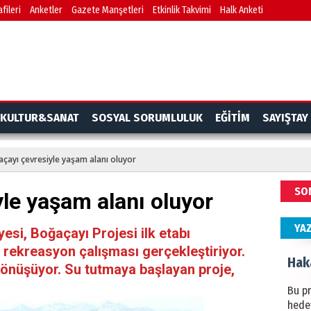
fileri
Anketler
Gazete Manşetleri
Etkinlik Takvimi
Halk Anketi
BAŞYA
önem
Ziy
İKLİM
KULTUR&SANAT
SOSYAL SORUMLULUK
EĞİTİM
SAYIŞTAY
DÜNY
YAPI
çayı çevresiyle yaşam alanı oluyor
HÜS
SO
le yaşam alanı oluyor
Kapka
YA
esi, Boğaçayı Projesi ilk etabı
ekreasyon çalışması gerçekleştiriyor.
Hak
önüşüyor. Su tutmaya başlayan proje,
Bu pr
hede