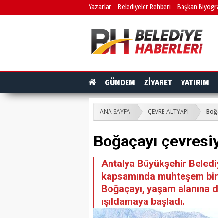
Yazarlar
Belediyeler Rehberi
Başkan Biyogra
GÜNDEM
ZİYARET
YATIRIM
ANA SAYFA
ÇEVRE-ALTYAPI
Boğa
Boğaçayı çevresiy
Antalya Büyükşehir Belediy
kapsamında muhteşem bir r
Boğaçayı, yaşam alanına d
ışıldamaya başladı.