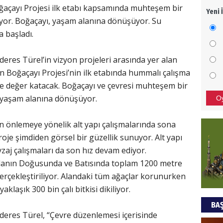
ğaçayı Projesi ilk etabı kapsamında muhteşem bir
Yeni 
Mezar
iyor. Boğaçayı, yaşam alanına dönüşüyor. Su
bıra
a başladı.
Sult
res Türel’in vizyon projeleri arasında yer alan
NEC
n Boğaçayı Projesi’nin ilk etabında hummalı çalışma
BAŞYA
ne değer katacak. Boğaçayı ve çevresi muhteşem bir
önem
a yaşam alanına dönüşüyor.
O
Ziy
ın önlemeye yönelik alt yapı çalışmalarında sona
oje şimdiden görsel bir güzellik sunuyor. Alt yapı
İKLİM
eyzaj çalışmaları da son hız devam ediyor.
DÜNY
 alanın Doğusunda ve Batısında toplam 1200 metre
YAPI
rçekleştiriliyor. Alandaki tüm ağaçlar korunurken
HÜS
aklaşık 300 bin çalı bitkisi dikiliyor.
BAŞ
Kapka
eres Türel, “Çevre düzenlemesi içerisinde