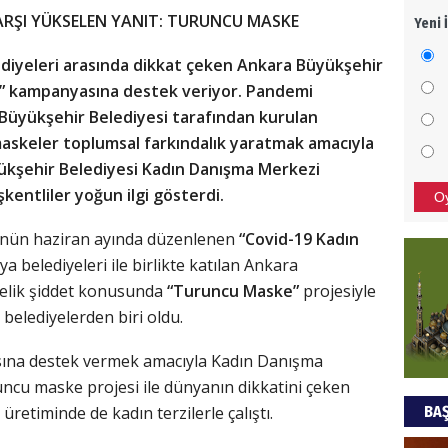
ARŞI YÜKSELEN YANIT: TURUNCU MASKE
Yeni 
Mezar
bıra
ediyeleri arasında dikkat çeken Ankara Büyükşehir
Sult
ır” kampanyasına destek veriyor. Pandemi
in Büyükşehir Belediyesi tarafından kurulan
NEC
maskeler toplumsal farkındalık yaratmak amacıyla
BAŞYA
yükşehir Belediyesi Kadın Danışma Merkezi
önem
entliler yoğun ilgi gösterdi.
O
’nün haziran ayında düzenlenen
“Covid-19 Kadın
Ziy
a belediyeleri ile birlikte katılan Ankara
nelik şiddet konusunda
“Turuncu Maske”
projesiyle
İKLİM
DÜNY
belediyelerden biri oldu.
YAPI
na destek vermek amacıyla Kadın Danışma
HÜS
ncu maske projesi ile dünyanın dikkatini çeken
BAŞ
retiminde de kadın terzilerle çalıştı.
Kapka