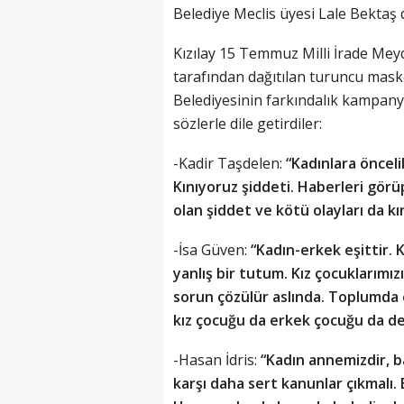
Belediye Meclis üyesi Lale Bektaş d
Kızılay 15 Temmuz Milli İrade Mey
tarafından dağıtılan turuncu mask
Belediyesinin farkındalık kampan
sözlerle dile getirdiler:
-Kadir Taşdelen:
“Kadınlara önceli
Kınıyoruz şiddeti. Haberleri görü
olan şiddet ve kötü olayları da kı
-İsa Güven:
“Kadın-erkek eşittir. 
yanlış bir tutum. Kız çocuklarımız
sorun çözülür aslında. Toplumda
kız çocuğu da erkek çocuğu da değ
-Hasan İdris:
“Kadın annemizdir, b
karşı daha sert kanunlar çıkmalı. 