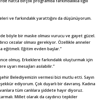
 hatta birçok programda farkındalıkla ilgili
eri ve farkındalık yarattığını da düşünüyorum.
nde böyle bir maske olması vurucu ve gayet güzel.
rıcı cezalar olması gerekiyor. Özellikle anneler
a eğitmeli. Eğitim evden başlar.”
nce olmuş. Erkeklere farkındalık oluşturmak için
re uyarı mesajları asılabilir.”
ehir Belediyemizin vermesi bizi mutlu etti. Sayın
şekkür ediyorum. Çok duyarlı bir davranış. Kadına
yvanlara tüm canlılara şiddete hayır diyoruz.
armalı. Millet olarak da caydırıcı tepkiler