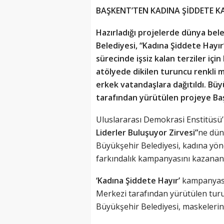
BAŞKENT’TEN KADINA ŞİDDETE K
Hazırladığı projelerde dünya bel
Belediyesi, “Kadına Şiddete Hay
sürecinde işsiz kalan terziler iç
atölyede dikilen turuncu renkli 
erkek vatandaşlara dağıtıldı. Bü
tarafından yürütülen projeye Başk
Uluslararası Demokrasi Enstitüsü
Liderler Buluşuyor Zirvesi”
ne düny
Büyükşehir Belediyesi, kadına yö
farkındalık kampanyasını kazanan 
‘Kadına Şiddete Hayır’
kampanyası
Merkezi tarafından yürütülen turu
Büyükşehir Belediyesi, maskelerin ü