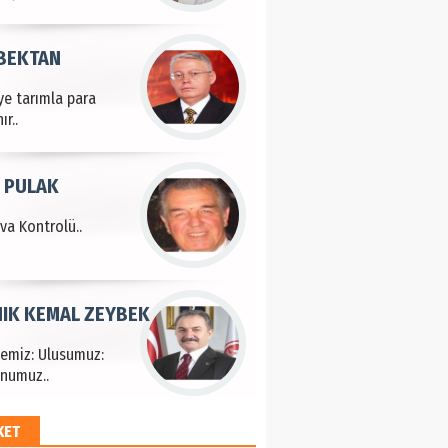
 BEKTAN
ye tarımla para
ır..
 PULAK
va Kontrolü..
IK KEMAL ZEYBEK
çemiz: Ulusumuz:
numuz..
KET
EM HAYRİ PEKER