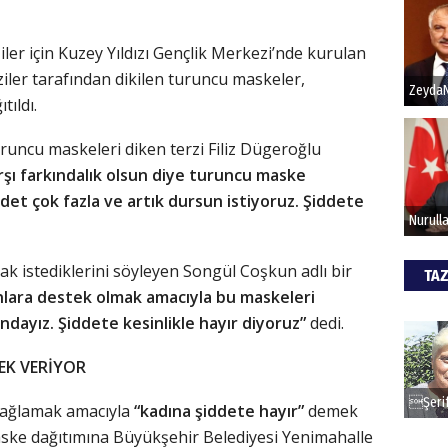
iler için Kuzey Yıldızı Gençlik Merkezi’nde kurulan
Hak
ziler tarafından dikilen turuncu maskeler,
Bu pr
tıldı.
hede
runcu maskeleri diken terzi Filiz Dügeroğlu
rşı farkındalık olsun diye turuncu maske
ALİ
det çok fazla ve artık dursun istiyoruz. Şiddete
Türki
kazan
k istediklerini söyleyen Songül Coşkun adlı bir
TAZ
nlara destek olmak amacıyla bu maskeleri
CAN
ndayız. Şiddete kesinlikle hayır diyoruz”
dedi.
Göko
TEK VERİYOR
 sağlamak amacıyla
“kadına şiddete hayır”
demek
maske dağıtımına Büyükşehir Belediyesi Yenimahalle