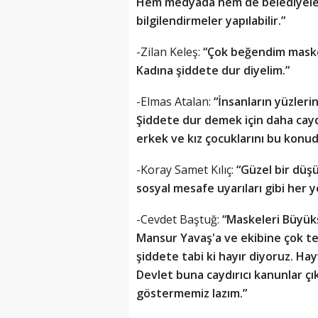
Hem medyada hem de belediyelerde
bilgilendirmeler yapılabilir.”
-Zilan Keleş:
“Çok beğendim maskel
Kadına şiddete dur diyelim.”
-Elmas Atalan:
“İnsanların yüzleri
Şiddete dur demek için daha caydı
erkek ve kız çocuklarını bu konud
-Koray Samet Kılıç:
“Güzel bir düşü
sosyal mesafe uyarıları gibi her ye
-Cevdet Baştuğ:
“Maskeleri Büyükş
Mansur Yavaş'a ve ekibine çok te
şiddete tabi ki hayır diyoruz. Ha
Devlet buna caydırıcı kanunlar çık
göstermemiz lazım.”