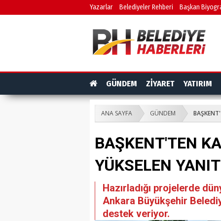
Yazarlar
Belediyeler Rehberi
Başkan Biyogra
GÜNDEM
ZİYARET
YATIRIM
ANA SAYFA
GÜNDEM
BAŞKENT'
BAŞKENT'TEN KA
YÜKSELEN YANI
Hazırladığı projelerde dün
Ankara Büyükşehir Belediy
destek veriyor.