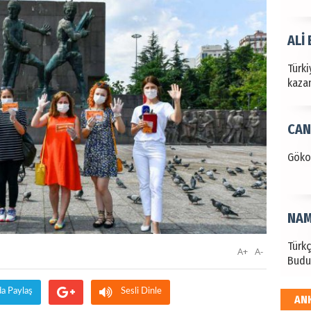
ALİ
Türki
kazan
CAN
Göko
NAM
Türk
A+
A-
Budu
da Paylaş
Sesli Dinle
AN
EKR