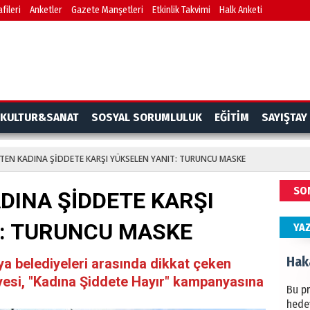
fileri
Anketler
Gazete Manşetleri
Etkinlik Takvimi
Halk Anketi
BAŞYA
önem
Ziy
İKLİM
KULTUR&SANAT
SOSYAL SORUMLULUK
EĞİTİM
SAYIŞTAY
DÜNY
YAPI
TEN KADINA ŞİDDETE KARŞI YÜKSELEN YANIT: TURUNCU MASKE
HÜS
SO
DINA ŞİDDETE KARŞI
Kapka
T: TURUNCU MASKE
YA
Hak
ya belediyeleri arasında dikkat çeken
esi, "Kadına Şiddete Hayır" kampanyasına
Bu pr
hede