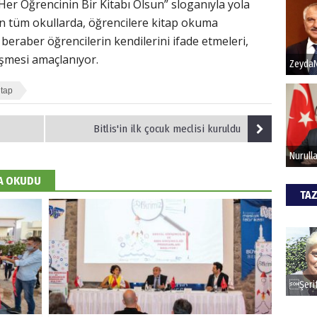
“Her Öğrencinin Bir Kitabı Olsun” sloganıyla yola
unan tüm okullarda, öğrencilere kitap okuma
Hak
beraber öğrencilerin kendilerini ifade etmeleri,
lişmesi amaçlanıyor.
Bu pr
hede
itap
Bitlis'in ilk çocuk meclisi kuruldu
ALİ
Türki
kazan
DA OKUDU
TAZ
CAN
Göko