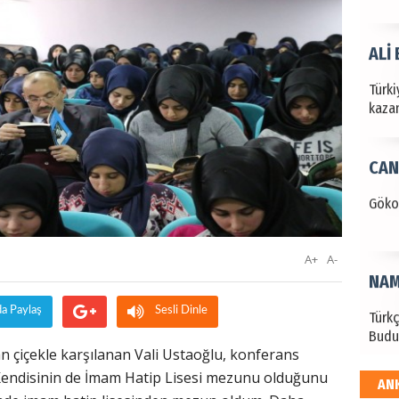
ALİ
Türki
kazan
CAN
Göko
A+
A-
NAM
da Paylaş
Sesli Dinle
Türk
Budu
an çiçekle karşılanan Vali Ustaoğlu, konferans
 Kendisinin de İmam Hatip Lisesi mezunu olduğunu
AN
EKR