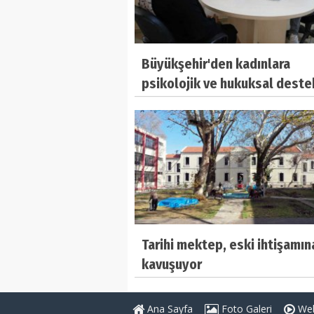
Büyükşehir'den kadınlara
psikolojik ve hukuksal deste
Tarihi mektep, eski ihtişamın
kavuşuyor
Ana Sayfa
Foto Galeri
Web