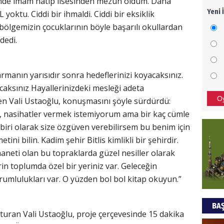
Bende imam hatip lisesinden mezun oldum. Daha
Yeni 
yoktu. Ciddi bir ihmaldi. Ciddi bir eksiklik
Mezar
 bölgemizin çocuklarının böyle başarılı okullardan
bıra
Sult
dedi.
NEC
manın yarısıdır sonra hedeflerinizi koyacaksınız.
BAŞYA
acaksınız Hayallerinizdeki mesleği adeta
önem
O
yen Vali Ustaoğlu, konuşmasını şöyle sürdürdü:
er, nasihatler vermek istemiyorum ama bir kaç cümle
Ziy
iri olarak size özgüven verebilirsem bu benim için
ni bilin. Kadim şehir Bitlis kimlikli bir şehirdir.
İKLİM
aneti olan bu topraklarda güzel nesiller olarak
DÜNY
erin toplumda özel bir yeriniz var. Geleceğin
YAPI
rumlulukları var. O yüzden bol bol kitap okuyun.”
HÜS
BAŞ
Kapka
turan Vali Ustaoğlu, proje çerçevesinde 15 dakika