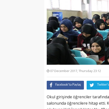
07 December 2017, Thursday 23:12
Facebook'ta Paylaş
Twitter'
Okul girişinde öğrenciler tarafınd
salonunda öğrencilere hitap etti.