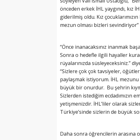
söyleyen Vali İsmail Ustaoğlu, “
önceden erkek İHL yaygındı, kız İHL 
giderilmiş oldu. Kız çocuklarımızın
mezun olması bizleri sevindiriyor” 
“Önce inanacaksınız inanmak başar
Sonra o hedefle ilgili hayaller kur
rüyalarınızda süsleyeceksiniz.” di
“Sizlere çok çok tavsiyeler, öğütl
paylaşmak istiyorum. İHL mezunu b
büyük bir onurdur. Bu şehrin kıymeti
Sizlerden istediğim ecdadımızın em
yetişmenizdir. İHL’liler olarak sizl
Türkiye’sinde sizlerin de büyük so
Daha sonra öğrencilerin arasına o