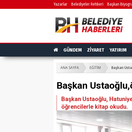
Yazarlar
Belediyeler Rehberi
Başkan Biyogra
GÜNDEM
ZİYARET
YATIRIM
ANA SAYFA
EĞİTİM
Başkan Usta
Başkan Ustaoğlu,ö
Başkan Ustaoğlu, Hatuniye
öğrencilerle kitap okudu.