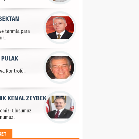
 BEKTAN
ye tarımla para
ır..
 PULAK
va Kontrolü..
IK KEMAL ZEYBEK
çemiz: Ulusumuz:
numuz..
KET
EM HAYRİ PEKER