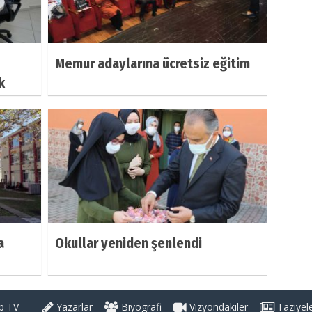
Memur adaylarına ücretsiz eğitim
k
a
Okullar yeniden şenlendi
 TV
Yazarlar
Biyografi
Vizyondakiler
Taziyel