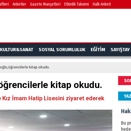
fileri
Anketler
Gazete Manşetleri
Etkinlik Takvimi
Halk Anketi
BAŞYA
önem
Ziy
İKLİM
KULTUR&SANAT
SOSYAL SORUMLULUK
EĞİTİM
SAYIŞTAY
DÜNY
YAPI
oğlu,öğrencilerle kitap okudu.
HÜS
SO
ğrencilerle kitap okudu.
Kapka
YA
 Kız İmam Hatip Lisesini ziyaret ederek
Hak
Bu pr
hede