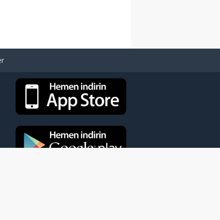
er
eya kaynak gösterilmeden kullanılamaz.