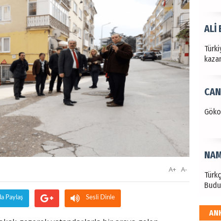
ALİ
Türki
kazan
CAN
Göko
NAM
A+
A-
Türk
Budu
da Paylaş
Sesli Dinle
AN
EKR