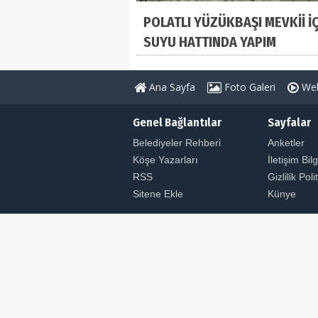
POLATLI YÜZÜKBAŞI MEVKİİ İ
SUYU HATTINDA YAPIM
ÇALIŞMALARINDA SONA YAKLA
Ana Sayfa
Foto Galeri
Web
Genel Bağlantılar
Sayfalar
Belediyeler Rehberi
Anketler
Köşe Yazarları
İletişim Bilg
RSS
Gizlilik Poli
Sitene Ekle
Künye
© Copyright 2026 ULUSAL HABER AJANSI. Tüm Hakl