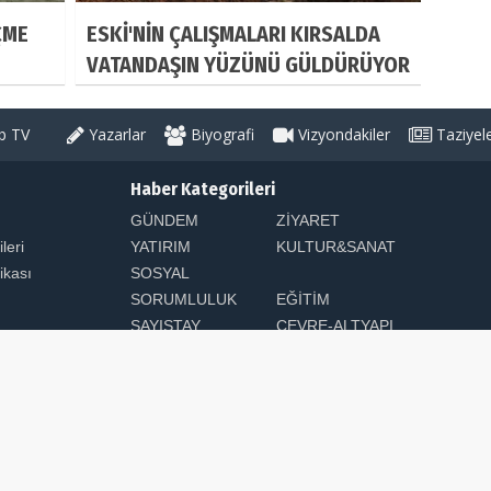
ÇME
ESKİ'NİN ÇALIŞMALARI KIRSALDA
VATANDAŞIN YÜZÜNÜ GÜLDÜRÜYOR
ŞILDI
 TV
Yazarlar
Biyografi
Vizyondakiler
Taziyel
Haber Kategorileri
GÜNDEM
ZİYARET
ileri
YATIRIM
KULTUR&SANAT
tikası
SOSYAL
SORUMLULUK
EĞİTİM
SAYIŞTAY
ÇEVRE-ALTYAPI
arı Saklıdır. Sitemizdeki yazı, resim ve haberlerin her hakkı saklıdır. İzinsiz v