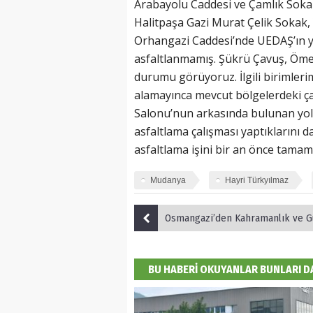
Arabayolu Caddesi ve Çamlık Sokak
Halitpaşa Gazi Murat Çelik Sokak,
Orhangazi Caddesi’nde UEDAŞ’ın ya
asfaltlanmamış. Şükrü Çavuş, Öme
durumu görüyoruz. İlgili birimleri
alamayınca mevcut bölgelerdeki ça
Salonu’nun arkasında bulunan yo
asfaltlama çalışması yaptıklarını 
asfaltlama işini bir an önce tamaml
Mudanya
Hayri Türkyılmaz
Osmangazi’den Kahramanlık ve Gurbet 
BU HABERİ OKUYANLAR BUNLARI 