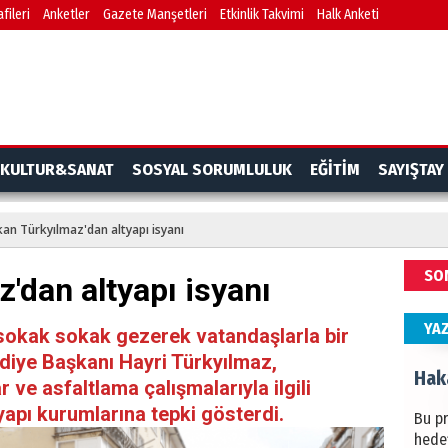
fileri
Anketler
Gazete Manşetleri
Etkinlik Takvimi
Halk Anketi
BAŞYA
önem
Ziy
İKLİM
KULTUR&SANAT
SOSYAL SORUMLULUK
EĞİTİM
SAYIŞTAY
DÜNY
YAPI
an Türkyılmaz'dan altyapı isyanı
HÜS
SO
'dan altyapı isyanı
Kapka
YA
sokak sokak gezerek vatandaşlarla bir
iye Başkanı Hayri Türkyılmaz,
Hak
 ve asfaltlama çalışmalarıyla ilgili
yapı kurumlarına tepki gösterdi.
Bu pr
hede