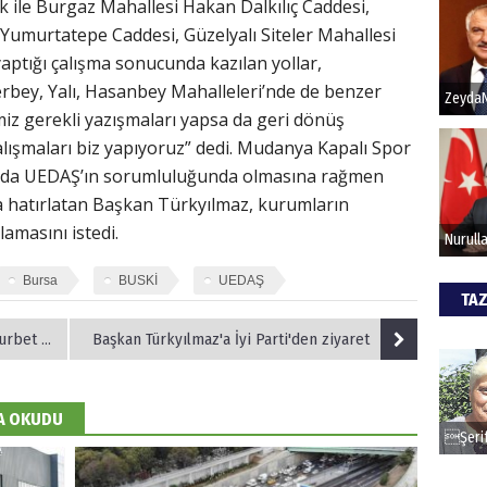
 ile Burgaz Mahallesi Hakan Dalkılıç Caddesi,
 Yumurtatepe Caddesi, Güzelyalı Siteler Mahallesi
Hak
ptığı çalışma sonucunda kazılan yollar,
rbey, Yalı, Hasanbey Mahalleleri’nde de benzer
Bu pr
miz gerekli yazışmaları yapsa da geri dönüş
hede
lışmaları biz yapıyoruz” dedi. Mudanya Kapalı Spor
lda UEDAŞ’ın sorumluluğunda olmasına rağmen
ALİ
da hatırlatan Başkan Türkyılmaz, kurumların
amasını istedi.
Türki
kazan
Bursa
BUSKİ
UEDAŞ
TAZ
CAN
Konseri
Başkan Türkyılmaz'a İyi Parti'den ziyaret
Göko
DA OKUDU