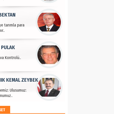
 BEKTAN
ye tarımla para
ır..
 PULAK
va Kontrolü..
IK KEMAL ZEYBEK
çemiz: Ulusumuz:
numuz..
KET
EM HAYRİ PEKER