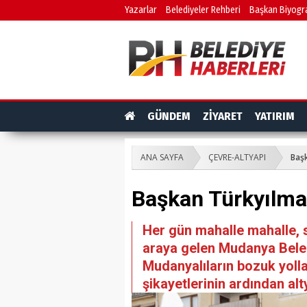
Yazarlar
Belediyeler Rehberi
Başkan Biyogra
GÜNDEM
ZİYARET
YATIRIM
ANA SAYFA
ÇEVRE-ALTYAPI
Başk
Başkan Türkyılmaz
Her gün mahalle mahalle, 
araya gelen Mudanya Beled
Mudanyalıların bozuk yollar
şikayetlerinin ardından alt