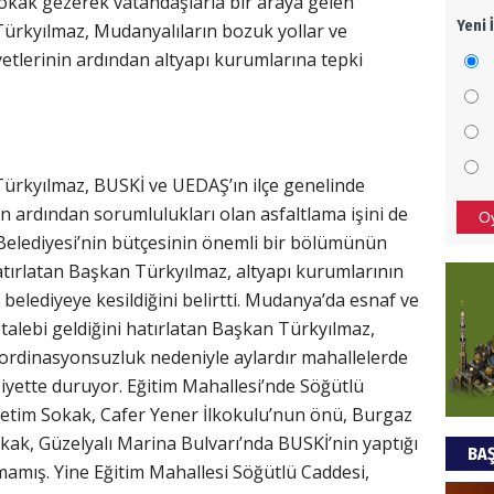
okak gezerek vatandaşlarla bir araya gelen
Yeni 
ürkyılmaz, Mudanyalıların bozuk yollar ve
Mezar
kayetlerinin ardından altyapı kurumlarına tepki
bıra
Sult
NEC
BAŞYA
ürkyılmaz, BUSKİ ve UEDAŞ’ın ilçe genelinde
önem
nın ardından sorumlulukları olan asfaltlama işini de
O
Belediyesi’nin bütçesinin önemli bir bölümünün
 hatırlatan Başkan Türkyılmaz, altyapı kurumlarının
Ziy
belediyeye kesildiğini belirtti. Mudanya’da esnaf ve
İKLİM
talebi geldiğini hatırlatan Başkan Türkyılmaz,
DÜNY
oordinasyonsuzluk nedeniyle aylardır mahallelerde
YAPI
iyette duruyor. Eğitim Mahallesi’nde Söğütlü
ğretim Sokak, Cafer Yener İlkokulu’nun önü, Burgaz
HÜS
okak, Güzelyalı Marina Bulvarı’nda BUSKİ’nin yaptığı
BAŞ
Kapka
mamış. Yine Eğitim Mahallesi Söğütlü Caddesi,