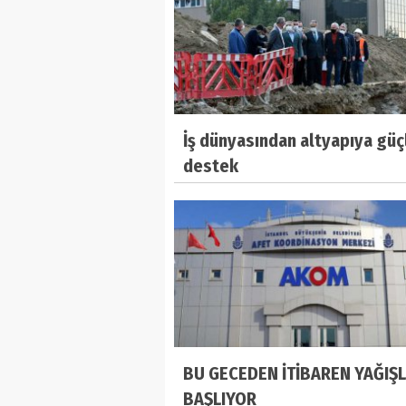
İş dünyasından altyapıya güç
destek
BU GECEDEN İTİBAREN YAĞIŞ
BAŞLIYOR