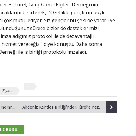
res Türel, Genç Gönül Elçileri Derneği’nin
caklarını belirterek, “Özellikle gençlerin böyle
i çok mutlu ediyor. Siz gençler bu şekilde yararlı ve
bulunduğunuz sürece bizler de desteklerimizi
mzaladığımız protokol ile de dezavantajlı
e hizmet vereceğiz ” diye konuştu. Daha sonra
erneği ile iş birliği protokolü imzaladı.
Ziyaret
memnun.
Akdeniz Kentler Birliği’nden Türel’e nezaket ziyareti
DA OKUDU