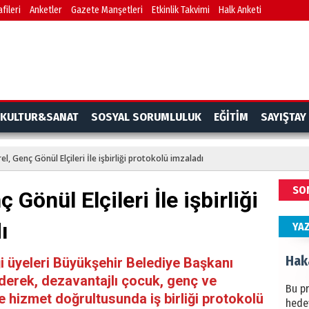
fileri
Anketler
Gazete Manşetleri
Etkinlik Takvimi
Halk Anketi
BAŞYA
önem
Ziy
İKLİM
KULTUR&SANAT
SOSYAL SORUMLULUK
EĞİTİM
SAYIŞTAY
DÜNY
YAPI
l, Genç Gönül Elçileri İle işbirliği protokolü imzaladı
HÜS
SO
Gönül Elçileri İle işbirliği
Kapka
ı
YA
Hak
i üyeleri Büyükşehir Belediye Başkanı
ederek, dezavantajlı çocuk, genç ve
Bu pr
e hizmet doğrultusunda iş birliği protokolü
hede