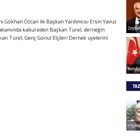
Hak
nı Gökhan Özcan ile Başkan Yardımcısı Ersin Yavuz
makamında kabul eden Başkan Türel, derneğin
Bu pr
hede
şkan Türel, Genç Gönül Elçileri Dernek üyelerini
ALİ
Türki
kazan
TAZ
CAN
Göko