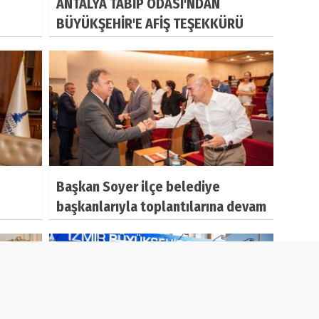
ANTALYA TABİP ODASI'NDAN
BÜYÜKŞEHİR'E AFİŞ TEŞEKKÜRÜ
Başkan Soyer ilçe belediye
başkanlarıyla toplantılarına devam
etti