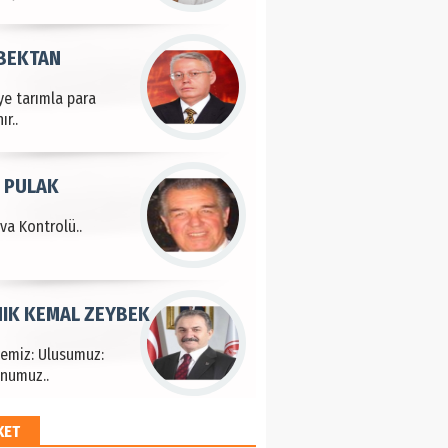
 BEKTAN
ye tarımla para
ır..
 PULAK
va Kontrolü..
IK KEMAL ZEYBEK
çemiz: Ulusumuz:
numuz..
KET
EM HAYRİ PEKER