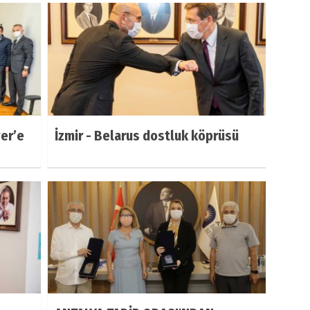
er’e
İzmir - Belarus dostluk köprüsü