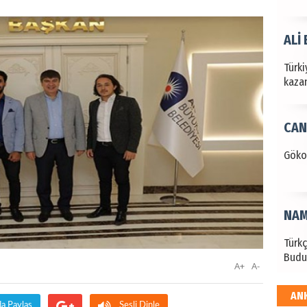
ALİ
Türki
kazan
CAN
Göko
NAM
Türk
Budu
A+
A-
AN
EKR
da Paylaş
Sesli Dinle