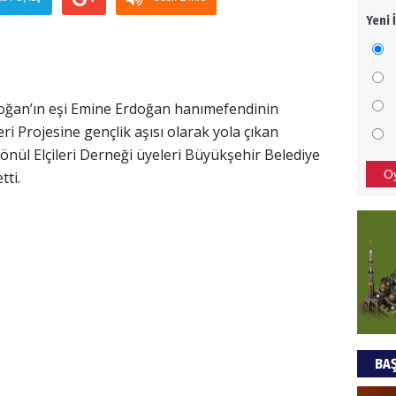
Yeni 
Mezar
bıra
Sult
NEC
ğan’ın eşi Emine Erdoğan hanımefendinin
ri Projesine gençlik aşısı olarak yola çıkan
BAŞYA
önül Elçileri Derneği üyeleri Büyükşehir Belediye
önem
O
tti.
Ziy
İKLİM
DÜNY
YAPI
HÜS
BAŞ
Kapka