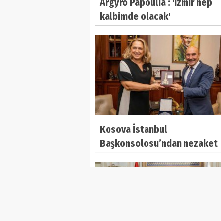
Argyro Papoulia : 'İzmir hep
kalbimde olacak'
Kosova İstanbul
Başkonsolosu’ndan nezaket
ziyareti