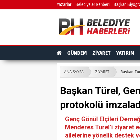
Yazarlar
Belediyeler Rehberi
Başkan Biyogra
GÜNDEM
ZİYARET
YATIRIM
ANA SAYFA
ZİYARET
Başkan Türe
Başkan Türel, Genç 
protokolü imzalad
Genç Gönül Elçileri Derneğ
Menderes Türel’i ziyaret 
ailelerine yönelik destek v