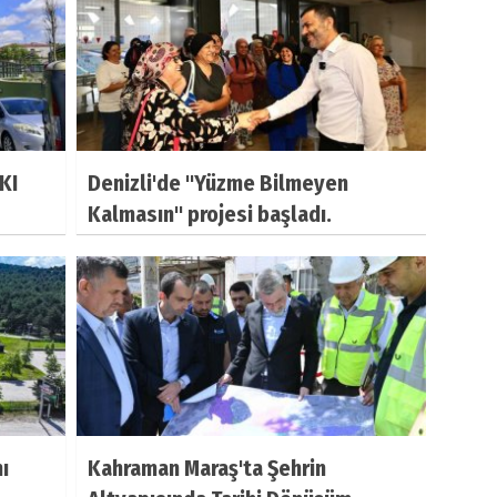
KI
Denizli'de "Yüzme Bilmeyen
Kalmasın" projesi başladı.
ı
Kahraman Maraş'ta Şehrin