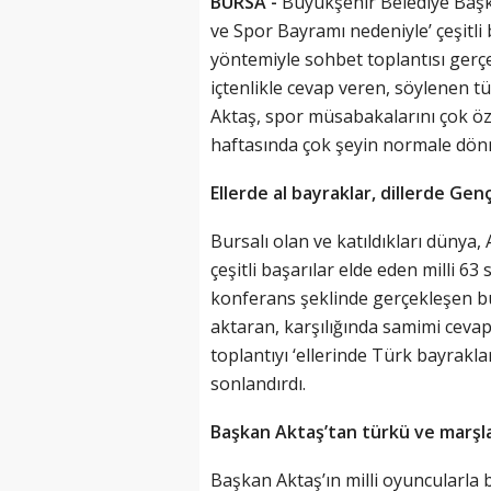
BURSA -
Büyükşehir Belediye Başka
ve Spor Bayramı nedeniyle’ çeşitli
yöntemiyle sohbet toplantısı gerçe
içtenlikle cevap veren, söylenen 
Aktaş, spor müsabakalarını çok özle
haftasında çok şeyin normale dönme
Ellerde al bayraklar, dillerde Genç
Bursalı olan ve katıldıkları düny
çeşitli başarılar elde eden milli 63
konferans şeklinde gerçekleşen b
aktaran, karşılığında samimi cevap
toplantıyı ‘ellerinde Türk bayraklar
sonlandırdı.
Başkan Aktaş’tan türkü ve marş
Başkan Aktaş’ın milli oyuncularla