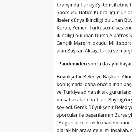
branşında Türkiye’yi temsil etme 
Sporcusu Hatice Kübra İlgün’ün oku
liseler dünya ikinciliği bulunan 
Kuran, Yemen Türküsü’nü seslendi
ikinciliği bulunan Bursa Albatros
Gençlik Marşı’nı okudu. Milli sporc
alan Başkan Aktaş, türkü ve marşla
“Pandemiden sonra da aynı başarı
Büyükşehir Belediye Başkanı Alinur
konuşmada, daha önce alınan başar
ve Türkiye adına sık sık gururland
müsabakalarında Türk Bayrağı’nı 
söyledi. Gerek Büyükşehir Belediy
sporcular ile başarılarının Bursa’y
“Bugün arzu ettik ki madem pandem
olarak bir araya gelelim. İnşallah