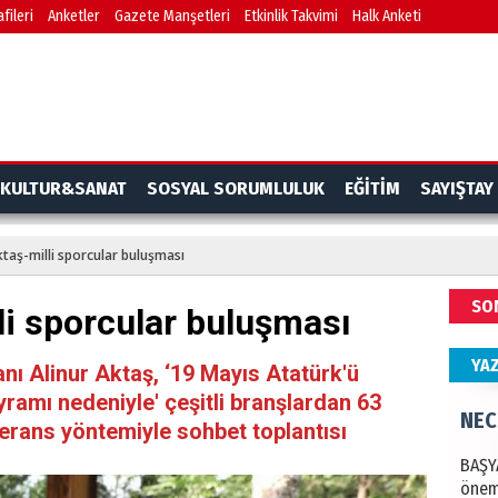
fileri
Anketler
Gazete Manşetleri
Etkinlik Takvimi
Halk Anketi
Göko
NAM
Türk
KULTUR&SANAT
SOSYAL SORUMLULUK
EĞİTİM
SAYIŞTAY
Budu
taş-milli sporcular buluşması
EKR
SO
i sporcular buluşması
Mezar
bıra
YA
Sult
ı Alinur Aktaş, ‘19 Mayıs Atatürk'ü
ramı nedeniyle' çeşitli branşlardan 63
NEC
ferans yöntemiyle sohbet toplantısı
BAŞYA
önem