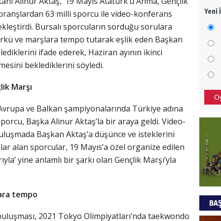
nı Alinur Aktaş, ‘19 Mayıs Atatürk’ü Anma, Gençlik
Yeni 
 branşlardan 63 milli sporcu ile video-konferans
Türki
kleştirdi. Bursalı sporcuların sorduğu sorulara
kazan
türkü ve marşlara tempo tutarak eşlik eden Başkan
diklerini ifade ederek, Haziran ayının ikinci
CAN
sini beklediklerini söyledi.
Göko
lik Marşı
O
a, Avrupa ve Balkan şampiyonalarında Türkiye adına
 sporcu, Başka Alinur Aktaş’la bir araya geldi. Video-
uluşmada Başkan Aktaş’a düşünce ve isteklerini
lar alan sporcular, 19 Mayıs’a özel organize edilen
ıyla’ yine anlamlı bir şarkı olan Gençlik Marşı’yla
lara tempo
BAŞ
 buluşması, 2021 Tokyo Olimpiyatları’nda taekwondo