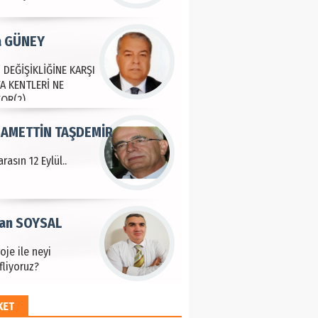
a GÜNEY
 DEĞİŞİKLİĞİNE KARŞI
A KENTLERİ NE
YOR(2)
AMETTİN TAŞDEMİR
rasın 12 Eylül..
an SOYSAL
oje ile neyi
fliyoruz?
KET
 BEKTAN