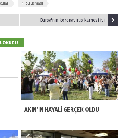
cular
buluşması
Bursa'nın koronavirüs karnesi iyi
DA OKUDU
AKIN’IN HAYALİ GERÇEK OLDU