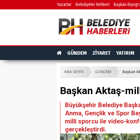
Yazarlar
Belediyeler Rehberi
Başkan Biyogra
GÜNDEM
ZİYARET
YATIRIM
ANA SAYFA
GÜNDEM
Başkan Ak
Başkan Aktaş-mill
Büyükşehir Belediye Başkan
Anma, Gençlik ve Spor Bay
milli sporcu ile video-kon
gerçekleştirdi.