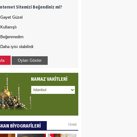
İnternet Sitemizi Beğendiniz mi?
ye tarımla para
ır..
Gayet Güzel
Kullanışlı
 PULAK
Beğenmedim
Daha iyisi olabilirdi
va Kontrolü..
yla
Oyları Göster
NAMAZ VAKİTLERİ
tümü
KAN BİYOGRAFİLERİ