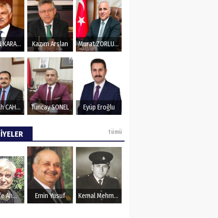
ZeydaN KARALAR
Kazım Arslan
Murat ZORLUOĞLU
Nurullah CAHAN
Tuncay SONEL
Eyüp Eroğlu
tümü
İYELER
Şerife Ahmet
Emin Yusuf
Kemal Mehmet Kanmaz