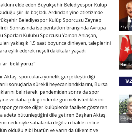
hakkını elde eden Büyükşehir Belediyespor Kulüp
duğu şiir ile başladı. Ardından yine atletizmde
Büyükşehir Belediyespor Kulüp Sporcusu Zeynep
rdi. Sonrasında ise pentatlon branşında Avrupa
 Su Sporları Kulübü Sporcusu Yaman Anlaşan,
uları yaklaşık 1.5 saat boyunca dinleyen, taleplerini
ra eşlik ederek neşeli dakikalar yaşadı.
ları bekliyoruz”
 Aktaş, sporculara yönelik gerçekleştirdiği
TAZ
ılı sonuçlarla sürekli heyecanlandıklarını, Bursa
ıklarını belirterek, pandemiden sonra da spor
yine ve daha çok gönderde görmek istediklerini
espor gerekse diğer kulüplerde faaliyet gösteren
la adeta bütünleştiğini dile getiren Başkan Aktaş,
i nedeniyle sahalarda değiliz o halde online
, dün olduğu gibi bugün ve yarın da ülkemiz ve