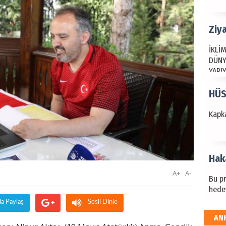
Ziy
İKLİM
DÜNY
YAPI
HÜS
Kapka
Hak
A+
A-
Bu pr
hede
da Paylaş
Sesli Dinle
AN
ALİ