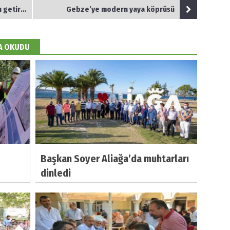
istiyorum
Gebze’ye modern yaya köprüsü
DA OKUDU
Başkan Soyer Aliağa’da muhtarları
dinledi