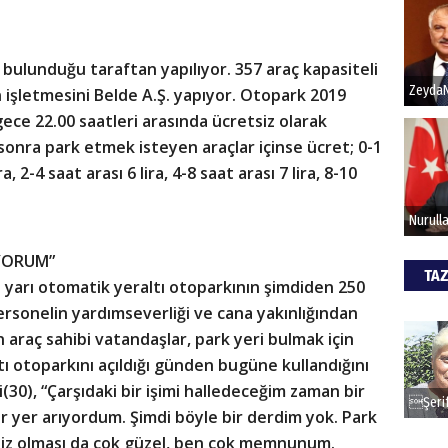
Hak
n bulunduğu taraftan yapılıyor. 357 araç kapasiteli
 işletmesini Belde A.Ş. yapıyor. Otopark 2019
Bu pr
hede
ece 22.00 saatleri arasında ücretsiz olarak
sonra park etmek isteyen araçlar içinse ücret; 0-1
ra, 2-4 saat arası 6 lira, 4-8 saat arası 7 lira, 8-10
ALİ
Türk
kazan
IYORUM”
TAZ
 yarı otomatik yeraltı otoparkının şimdiden 250
CAN
ersonelin yardımseverliği ve cana yakınlığından
araç sahibi vatandaşlar, park yeri bulmak için
Göko
tı otoparkını açıldığı günden bugüne kullandığını
(30), “Çarşıdaki bir işimi halledeceğim zaman bir
r yer arıyordum. Şimdi böyle bir derdim yok. Park
tsiz olması da çok güzel, ben çok memnunum.