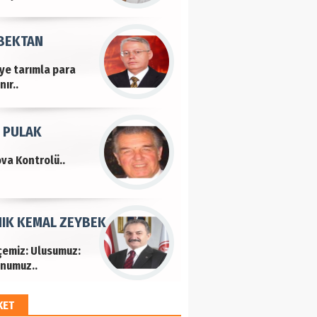
 BEKTAN
iye tarımla para
ır..
 PULAK
va Kontrolü..
IK KEMAL ZEYBEK
çemiz: Ulusumuz:
numuz..
KET
EM HAYRİ PEKER