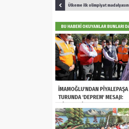
Ülkeme ilk olimpiyat madalyasını getirmek 
BU HABERİ OKUYANLAR BUNLARI 
İMAMOĞLU'NDAN PİYALEPAŞA
TURUNDA 'DEPREM' MESAJI:
'SİYASETÇİLER SUSSUN, AKIL
KONUŞSUN'