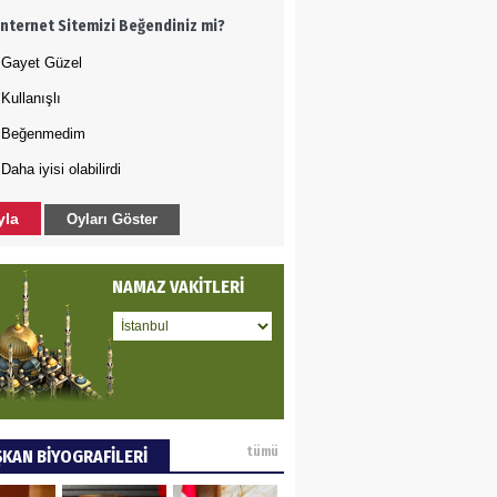
İnternet Sitemizi Beğendiniz mi?
rında bile rahat
kılmayan Şehzade
Gayet Güzel
Sultan
Kullanışlı
DET BULUZ
Beğenmedim
Daha iyisi olabilirdi
AZI - Sağlık
zminde önemli
yla
Oyları Göster
rı…
a GÜNEY
NAMAZ VAKİTLERİ
M DEĞİŞİKLİĞİNE KARŞI
A KENTLERİ NE
YOR(2)
AMETTİN TAŞDEMİR
tümü
KAN BİYOGRAFİLERİ
arasın 12 Eylül..