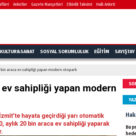
fileri
Anketler
Gazete Manşetleri
Etkinlik Takvimi
Halk Anketi
BAŞY
turi
başa
Ziy
İKLİ
KULTUR&SANAT
SOSYAL SORUMLULUK
EĞİTİM
SAYIŞTAY
DÜNY
YAPI
0 bin araca ev sahipliği yapan modern otopark
HÜS
SO
a ev sahipliği yapan modern
Kapk
YA
Hak
İzmit’te hayata geçirdiği yarı otomatik
0, aylık 20 bin araca ev sahipliği yaparak
Bu pr
r.
hede