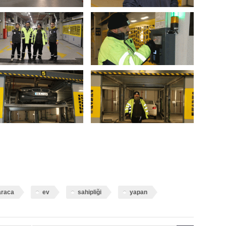
araca
ev
sahipliği
yapan