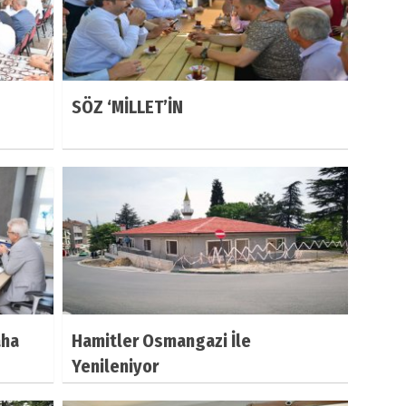
SÖZ ‘MİLLET’İN
aha
Hamitler Osmangazi İle
Yenileniyor