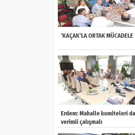
‘KAÇAK’LA ORTAK MÜCADELE
Erdem: Mahalle komiteleri d
verimli çalışmalı