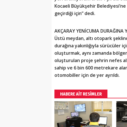
Kocaeli Büyükşehir Belediyesi’ne
geçirdiği için” dedi.
AKÇARAY YENİCUMA DURAĞINA 
Üstü meydan, altı otopark şekli
durağına yakınlığıyla sürücüler iç
oluşturmak, aynı zamanda bölge
oluşturulan proje şehrin nefes a
sahip ve 6 bin 600 metrekare alan
otomobiller için de yer ayrıldı.
HABERE AİT RESİMLER