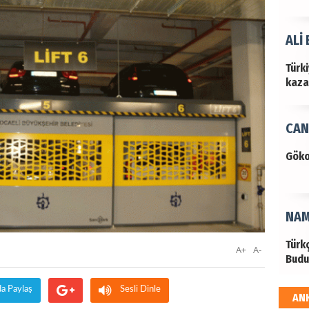
ALİ
Türk
kazan
CAN
Göko
NAM
Türk
A+
A-
Budu
da Paylaş
Sesli Dinle
AN
EKR