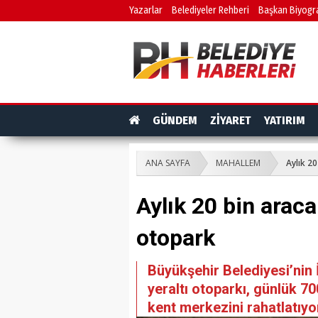
Yazarlar
Belediyeler Rehberi
Başkan Biyogra
GÜNDEM
ZİYARET
YATIRIM
ANA SAYFA
MAHALLEM
Aylık 2
Aylık 20 bin arac
otopark
Büyükşehir Belediyesi’nin 
yeraltı otoparkı, günlük 70
kent merkezini rahatlatıyo