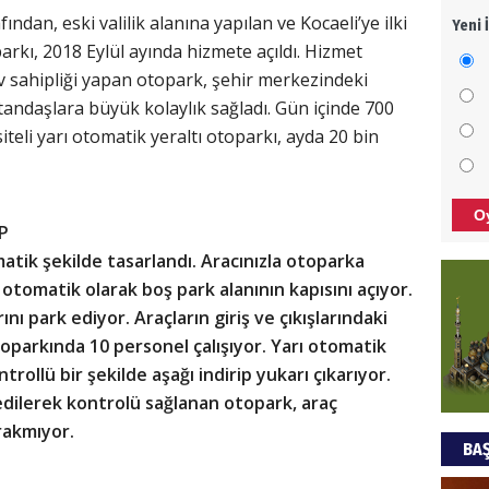
ndan, eski valilik alanına yapılan ve Kocaeli’ye ilki
Yeni 
Meza
arkı, 2018 Eylül ayında hizmete açıldı. Hizmet
bıra
 ev sahipliği yapan otopark, şehir merkezindeki
Cem 
atandaşlara büyük kolaylık sağladı. Gün içinde 700
NEC
iteli yarı otomatik yeraltı otoparkı, ayda 20 bin
BAŞY
turi
O
başa
P
tik şekilde tasarlandı. Aracınızla otoparka
Ziy
, otomatik olarak boş park alanının kapısını açıyor.
nı park ediyor. Araçların giriş ve çıkışlarındaki
İKLİ
DÜNY
toparkında 10 personel çalışıyor. Yarı otomatik
YAPI
rollü bir şekilde aşağı indirip yukarı çıkarıyor.
edilerek kontrolü sağlanan otopark, araç
HÜS
rakmıyor.
BAŞ
Kapk