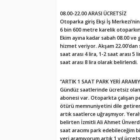
08.00-22.00 ARASI ÜCRETSİZ
Otoparka giriş Ekşi İş Merkezi’ni
6 bin 600 metre karelik otoparkın
Ekim ayına kadar sabah 08.00 ve g
hizmet veriyor. Akşam 22.00’dan 
saat arası 4 lira, 1-2 saat arası 5 li
saat arası 8 lira olarak belirlendi.
“ARTIK 1 SAAT PARK YERİ ARAM
Gündüz saatlerinde ücretsiz olan
abonesi var. Otoparkta çalışan p
ötürü memnuniyetini dile getiren 
artık saatlerce uğraşmıyor. Yeral
belirten İzmitli Ali Ahmet Ünverdi
saat aracımı park edebileceğim bi
yeri aramıyorum artık 1 yıl ücre