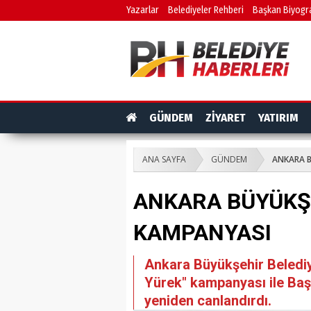
Yazarlar
Belediyeler Rehberi
Başkan Biyogra
GÜNDEM
ZİYARET
YATIRIM
ANA SAYFA
GÜNDEM
ANKARA B
ANKARA BÜYÜKŞE
KAMPANYASI
Ankara Büyükşehir Beledi
Yürek" kampanyası ile Ba
yeniden canlandırdı.