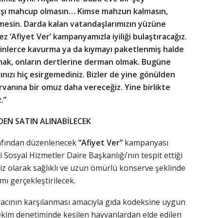
arşı mahcup olmasın… Kimse mahzun kalmasın,
mesin. Darda kalan vatandaşlarımızın yüzüne
z ‘Afiyet Ver’ kampanyamızla iyiliği bulaştıracağız.
zbinlerce kavurma ya da kıymayı paketlenmiş halde
ırmak, onların dertlerine derman olmak. Bugüne
ınızı hiç esirgemediniz. Bizler de yine gönülden
ervanına bir omuz daha vereceğiz. Yine birlikte
.”
DEN SATIN ALINABİLECEK
afından düzenlenecek
“Afiyet Ver”
kampanyası
osyal Hizmetler Daire Başkanlığı’nın tespit ettiği
tsiz olarak sağlıklı ve uzun ömürlü konserve şeklinde
ı gerçekleştirilecek.
htiyacının karşılanması amacıyla gıda kodeksine uygun
hekim denetiminde kesilen hayvanlardan elde edilen