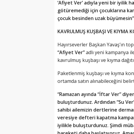
‘Afiyet Ver’ adıyla yeni bir iyilik
götüremediği için çocuklarına ka
çocuk besinden uzak büyümesin”
KAVRULMUŞ KUŞBAŞI VE KIYMA K
Hayırseverler Başkan Yavaş’ın top
“Afiyet Ver”
adlı yeni kampanya ile
kavrulmuş kuşbaşı ve kıyma dağıtı
Paketlenmiş kuşbaşı ve kıyma kons
ortamda satın alınabileceğini beli
“Ramazan ayında “İftar Ver” diyere
buluşturdunuz. Ardından “Su Ver”,
sahibi ailemizin dertlerine derm
veresiye defteri kapatma kampany
iyilikle buluşturdunuz. Şimdi müb
hareketi daha başlatıyoruz. Amac