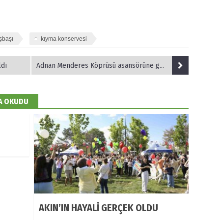
şbaşı
kıyma konservesi
ldı
Adnan Menderes Köprüsü asansörüne güvenlik önlemi
DA OKUDU
AKIN’IN HAYALİ GERÇEK OLDU