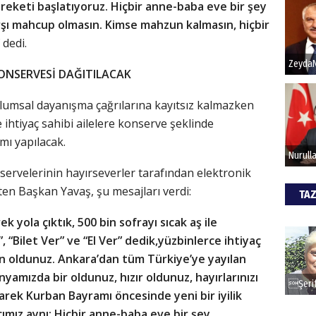
 hareketi başlatıyoruz. Hiçbir anne-baba eve bir şey
rşı mahcup olmasın. Kimse mahzun kalmasın, hiçbir
Hak
dedi.
Bu pr
ONSERVESİ DAĞITILACAK
hede
lumsal dayanışma çağrılarına kayıtsız kalmazken
 ihtiyaç sahibi ailelere konserve şeklinde
ALİ
mı yapılacak.
Türki
ervelerinin hayırseverler tarafından elektronik
kazan
rten Başkan Yavaş, şu mesajları verdi:
TAZ
CAN
k yola çıktık, 500 bin sofrayı sıcak aş ile
 “Bilet Ver” ve “El Ver” dedik,yüzbinlerce ihtiyaç
Göko
an oldunuz. Ankara’dan tüm Türkiye’ye yayılan
amızda bir oldunuz, hızır oldunuz, hayırlarınızı
arek Kurban Bayramı öncesinde yeni bir iyilik
ımız aynı: Hiçbir anne-baba eve bir şey