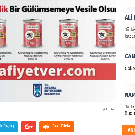
ALİ
Türki
kazan
CAN
Göko
NAM
Türk
A+
A-
Budu
da Paylaş
Sesli Dinle
AN
EKR