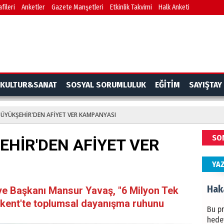
fileri
Anketler
Gazete Manşetleri
Etkinlik Takvimi
Halk Anketi
BAŞYA
önem
Ziy
İKLİM
KULTUR&SANAT
SOSYAL SORUMLULUK
EĞİTİM
SAYIŞTAY
DÜNY
YAPI
ÜYÜKŞEHİR'DEN AFİYET VER KAMPANYASI
HÜS
SO
HİR'DEN AFİYET VER
Kapka
YA
Hak
ye Başkanı Mansur Yavaş, "6 Milyon Tek
şkent'te toplumsal dayanışma ruhunu
Bu pr
hede