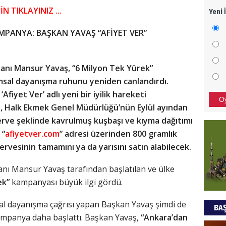
N TIKLAYINIZ ...
Yeni 
Mezar
bıra
AMPANYA: BAŞKAN YAVAŞ “AFİYET VER”
Sult
NEC
anı Mansur Yavaş, “6 Milyon Tek Yürek”
msal dayanışma ruhunu yeniden canlandırdı.
BAŞYA
önem
iyet Ver’ adlı yeni bir iyilik hareketi
O
ş, Halk Ekmek Genel Müdürlüğü’nün Eylül ayından
serve şeklinde kavrulmuş kuşbaşı ve kıyma dağıtımı
Ziy
 “
afiyetver.com
” adresi üzerinden 800 gramlık
vesinin tamamını ya da yarısını satın alabilecek.
İKLİM
DÜNY
YAPI
nı Mansur Yavaş tarafından başlatılan ve ülke
ek”
kampanyası büyük ilgi gördü.
HÜS
l dayanışma çağrısı yapan Başkan Yavaş şimdi de
BAŞ
Kapka
ampanya daha başlattı. Başkan Yavaş,
“Ankara’dan