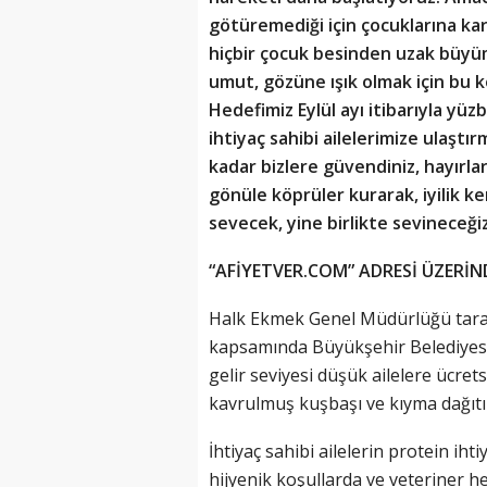
götüremediği için çocuklarına k
hiçbir çocuk besinden uzak büyü
umut, gözüne ışık olmak için bu ke
Hedefimiz Eylül ayı itibarıyla yü
ihtiyaç sahibi ailelerimize ulaşt
kadar bizlere güvendiniz, hayırlar
gönüle köprüler kurarak, iyilik k
sevecek, yine birlikte sevineceğiz
“AFİYETVER.COM” ADRESİ ÜZERİN
Halk Ekmek Genel Müdürlüğü tar
kapsamında Büyükşehir Belediyesi S
gelir seviyesi düşük ailelere ücre
kavrulmuş kuşbaşı ve kıyma dağıtım
İhtiyaç sahibi ailelerin protein i
hijyenik koşullarda ve veteriner 