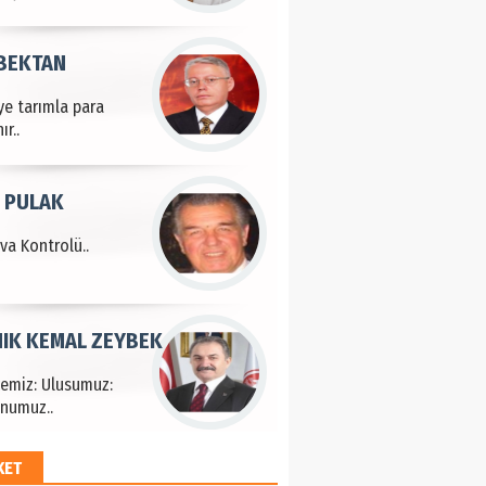
 BEKTAN
ye tarımla para
ır..
 PULAK
va Kontrolü..
IK KEMAL ZEYBEK
çemiz: Ulusumuz:
numuz..
KET
EM HAYRİ PEKER