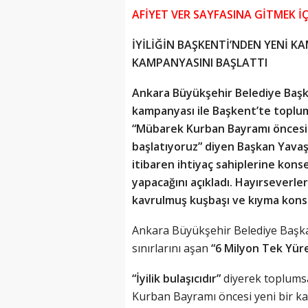
AFİYET VER SAYFASINA GİTMEK İÇİ
İYİLİĞİN BAŞKENTİ’NDEN YENİ K
KAMPANYASINI BAŞLATTI
Ankara Büyükşehir Belediye Başk
kampanyası ile Başkent’te toplu
“Mübarek Kurban Bayramı öncesi ‘Af
başlatıyoruz” diyen Başkan Yava
itibaren ihtiyaç sahiplerine kon
yapacağını açıkladı. Hayırseverler
kavrulmuş kuşbaşı ve kıyma konser
Ankara Büyükşehir Belediye Başka
sınırlarını aşan
“6 Milyon Tek Yür
“İyilik bulaşıcıdır”
diyerek toplumsa
Kurban Bayramı öncesi yeni bir k