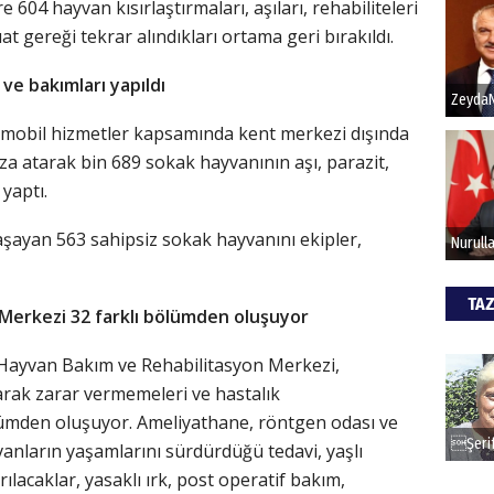
e 604 hayvan kısırlaştırmaları, aşıları, rehabiliteleri
at gereği tekrar alındıkları ortama geri bırakıldı.
Hak
ve bakımları yapıldı
Bu pr
hede
 mobil hizmetler kapsamında kent merkezi dışında
mza atarak bin 689 sokak hayvanının aşı, parazit,
ı yaptı.
ALİ
aşayan 563 sahipsiz sokak hayvanını ekipler,
Türki
kazan
TAZ
Merkezi 32 farklı bölümden oluşuyor
CAN
 Hayvan Bakım ve Rehabilitasyon Merkezi,
Göko
larak zarar vermemeleri ve hastalık
ölümden oluşuyor. Ameliyathane, röntgen odası ve
anların yaşamlarını sürdürdüğü tedavi, yaşlı
rılacaklar, yasaklı ırk, post operatif bakım,