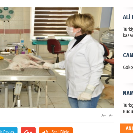
ALİ
Türki
kazan
CAN
Göko
NAM
Türk
Budu
A+
A-
AN
EKR
da Paylaş
Sesli Dinle