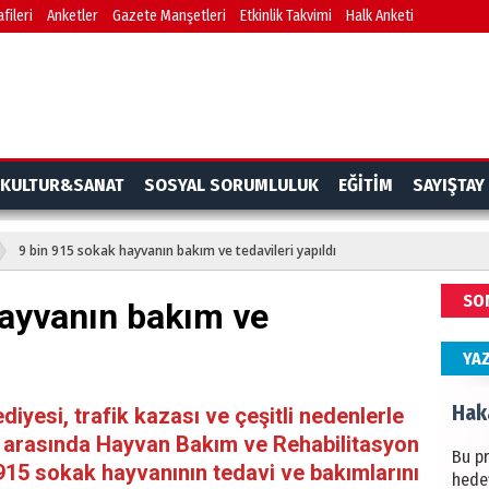
fileri
Anketler
Gazete Manşetleri
Etkinlik Takvimi
Halk Anketi
BAŞYA
önem
Ziy
İKLİM
KULTUR&SANAT
SOSYAL SORUMLULUK
EĞİTİM
SAYIŞTAY
DÜNY
YAPI
9 bin 915 sokak hayvanın bakım ve tedavileri yapıldı
HÜS
SO
hayvanın bakım ve
Kapka
YA
Hak
iyesi, trafik kazası ve çeşitli nedenlerle
ı arasında Hayvan Bakım ve Rehabilitasyon
Bu pr
 915 sokak hayvanının tedavi ve bakımlarını
hede