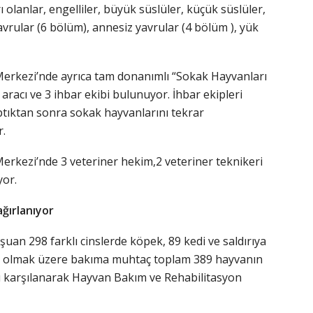
ı olanlar, engelliler, büyük süslüler, küçük süslüler,
yavrular (6 bölüm), annesiz yavrular (4 bölüm ), yük
erkezi’nde ayrıca tam donanımlı “Sokak Hayvanları
aracı ve 3 ihbar ekibi bulunuyor. İhbar ekipleri
tıktan sonra sokak hayvanlarını tekrar
r.
rkezi’nde 3 veteriner hekim,2 veteriner teknikeri
yor.
ğırlanıyor
şuan 298 farklı cinslerde köpek, 89 kedi ve saldırıya
k olmak üzere bakıma muhtaç toplam 389 hayvanın
rı karşılanarak Hayvan Bakım ve Rehabilitasyon