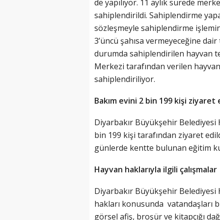
de yapılıyor. 11 aylık sürede mer
sahiplendirildi. Sahiplendirme yapa
sözleşmeyle sahiplendirme işlemin
3’üncü şahısa vermeyeceğine dair
durumda sahiplendirilen hayvan te
Merkezi tarafından verilen hayvan
sahiplendiriliyor.
Bakım evini 2 bin 199 kişi ziyaret 
Diyarbakır Büyükşehir Belediyesi 
bin 199 kişi tarafından ziyaret edi
günlerde kentte bulunan eğitim kur
Hayvan haklarıyla ilgili çalışmalar
Diyarbakır Büyükşehir Belediyesi
hakları konusunda vatandaşları bil
görsel afiş, broşür ve kitapçığı dağı