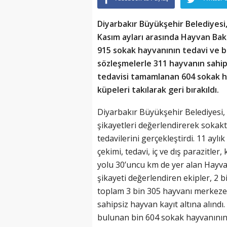
Diyarbakır Büyükşehir Belediyesi, 
Kasım ayları arasında Hayvan Bak
915 sokak hayvanının tedavi ve bak
sözleşmelerle 311 hayvanın sahiple
tedavisi tamamlanan 604 sokak ha
küpeleri takılarak geri bırakıldı.
Diyarbakır Büyükşehir Belediyesi, 
şikayetleri değerlendirerek sokak
tedavilerini gerçekleştirdi. 11 ayl
çekimi, tedavi, iç ve dış parazitler, 
yolu 30’uncu km de yer alan Hayv
şikayeti değerlendiren ekipler, 2 
toplam 3 bin 305 hayvanı merkeze g
sahipsiz hayvan kayıt altına alındı.
bulunan bin 604 sokak hayvanının t