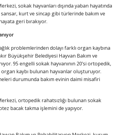
erkezi, sokak hayvanları dışında yaban hayatında
ek, sansar, kurt ve sincap gibi türlerinde bakım ve
hayata geri bırakıyor.
anıyor
ı sağlık problemlerinden dolayı farklı organ kaybına
kır Büyükşehir Belediyesi Hayvan Bakım ve
ıyor. 95 engelli sokak hayvanının 20’si ortopedik,
klı organ kaybı bulunan hayvanlar oluşturuyor.
meleri durumunda bakım evinin daimi misafiri
erkezi, ortopedik rahatsızlığı bulunan sokak
tez bacak takma işlemini de yapıyor.
Hayvan Bakım ve Rehabilitasyon Merkezi, kurum,