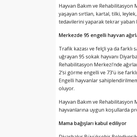
Hayvan Bakım ve Rehabilitasyon M
yaşayan sırtlan, kartal, tilki, leyl
tedavilerini yaparak tekrar yaban 
Merkezde 95 engelli hayvan ağırl
Trafik kazası ve felçli ya da farkl
uğrayan 95 sokak hayvanı Diyarba
Rehabilitasyon Merkezi’nde ağırlan
2’si görme engelli ve 73’ü ise far
Engelli hayvanlar sahiplendirilme
oluyor.
Hayvan Bakım ve Rehabilitasyon M
hayvanlarına uygun koşullarda pro
Mama bağışları kabul ediliyor
Diyarbakır Büyükşehir Belediyesi