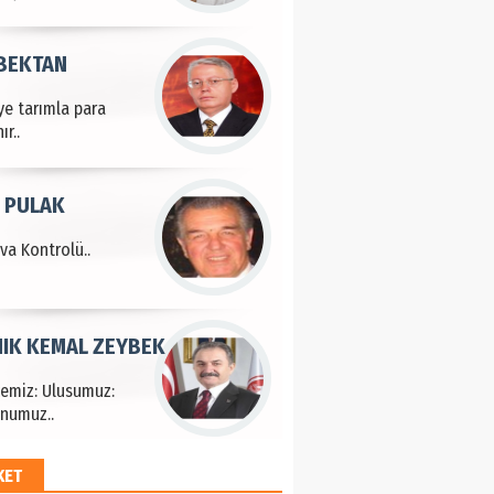
 BEKTAN
ye tarımla para
ır..
 PULAK
va Kontrolü..
IK KEMAL ZEYBEK
çemiz: Ulusumuz:
numuz..
KET
EM HAYRİ PEKER