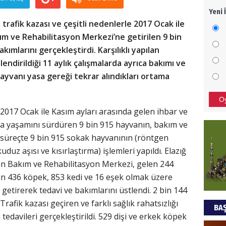
Yeni 
Mezar
trafik kazası ve çeşitli nedenlerle 2017 Ocak ile
bıra
ım ve Rehabilitasyon Merkezi’ne getirilen 9 bin
Sult
ımlarını gerçekleştirdi. Karşılıklı yapılan
NEC
ndirildiği 11 aylık çalışmalarda ayrıca bakımı ve
yvanı yasa gereği tekrar alındıkları ortama
BAŞYA
önem
O
2017 Ocak ile Kasım ayları arasında gelen ihbar ve
ta yaşamını sürdüren 9 bin 915 hayvanın, bakım ve
Ziy
ık süreçte 9 bin 915 sokak hayvanının (röntgen
İKLİM
kuduz aşısı ve kısırlaştırma) işlemleri yapıldı. Elazığ
DÜNY
an Bakım ve Rehabilitasyon Merkezi, gelen 244
YAPI
bin 436 köpek, 853 kedi ve 16 eşek olmak üzere
HÜS
etirerek tedavi ve bakımlarını üstlendi. 2 bin 144
 Trafik kazası geçiren ve farklı sağlık rahatsızlığı
BAŞ
Kapka
edavileri gerçekleştirildi. 529 dişi ve erkek köpek