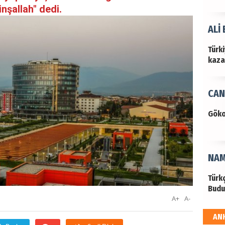
şallah" dedi.
ALİ
Türk
kazan
CAN
Göko
NAM
Türk
Budu
A+
A-
AN
EKR