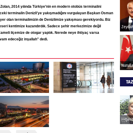
olan, 2014 yılında Türkiye’nin en modern otobüs terminalini
 önceki terminalin Denizli'ye yakışmadığını vurgulayan Başkan Osman
Hak
ı yer olan terminalimizin de Denizlimize yakışması gerekiyordu. Biz
eseri kentimize kazandırdık. Sadece şehir merkezimize değil
Bu pr
ameli ilçemize de otogar yaptık. Nerede neye ihtiyaç varsa
hede
vam edeceğiz inşallah" dedi.
ALİ
Türk
kazan
TAZ
CAN
Göko