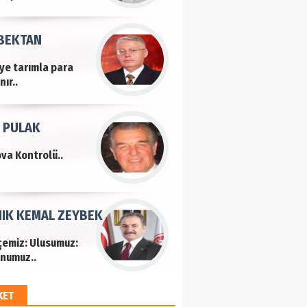
 BEKTAN
iye tarımla para
ır..
 PULAK
va Kontrolü..
IK KEMAL ZEYBEK
çemiz: Ulusumuz:
numuz..
KET
EM HAYRİ PEKER