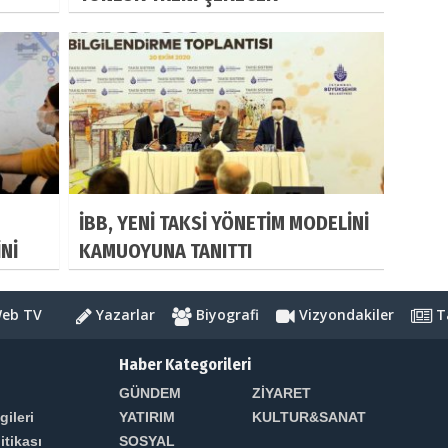
İBB, YENİ TAKSİ YÖNETİM MODELİNİ
Nİ
KAMUOYUNA TANITTI
eb TV
Yazarlar
Biyografi
Vizyondakiler
Ta
Haber Kategorileri
GÜNDEM
ZİYARET
gileri
YATIRIM
KULTUR&SANAT
litikası
SOSYAL