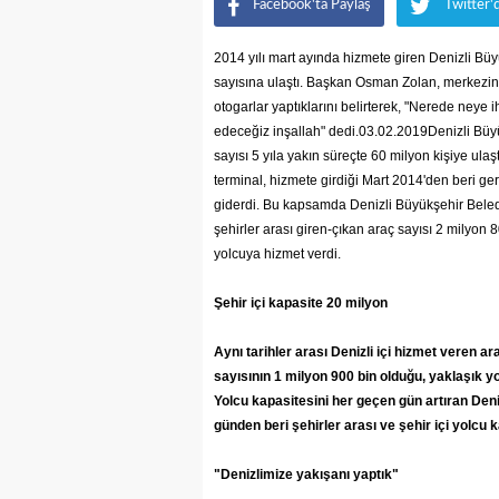
Facebook'ta Paylaş
Twitter'
2014 yılı mart ayında hizmete giren Denizli Bü
sayısına ulaştı. Başkan Osman Zolan, merkezin
otogarlar yaptıklarını belirterek, "Nerede neye
edeceğiz inşallah" dedi.03.02.2019Denizli Büyük
sayısı 5 yıla yakın süreçte 60 milyon kişiye ula
terminal, hizmete girdiği Mart 2014'den beri gere
giderdi. Bu kapsamda Denizli Büyükşehir Beledi
şehirler arası giren-çıkan araç sayısı 2 milyon
yolcuya hizmet verdi.
Şehir içi kapasite 20 milyon
Aynı tarihler arası Denizli içi hizmet veren ar
sayısının 1 milyon 900 bin olduğu, yaklaşık y
Yolcu kapasitesini her geçen gün artıran Deni
günden beri şehirler arası ve şehir içi yolcu k
"Denizlimize yakışanı yaptık"