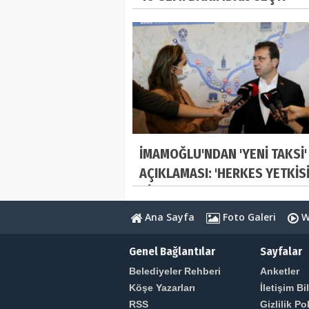
İMAMOĞLU'NDAN 'YENİ TAKSİ'
AÇIKLAMASI: 'HERKES YETKİSİ
BİLECEK'
Ana Sayfa
Foto Galeri
W
Genel Bağlantılar
Sayfalar
Belediyeler Rehberi
Anketler
Köşe Yazarları
İletişim Bil
RSS
Gizlilik Po