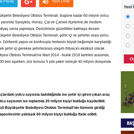
da Paylaş
Sesli Dinle
Yeni 
Meza
yükşehir Belediyesi Otobüs Terminali, bugüne kadar 60 milyon yolcu
bıra
Cem 
 yanında Sarayköy, Honaz, Çal ve Çameli ilçelerine de modern
 ihtiyaç varsa yapmaya, Denizlimize güzellikler katmaya devam
NEC
şehir Belediyesi Otobüs Terminali, şehir içi ve şehirler arası yolcu
ştı. Görkemli yapısı ve konforuyla herkesin büyük beğeniyle karşıladığı
BAŞY
k şehir içi gerekse şehirlerarası ulaşım ihtiyacını eksiksiz olarak
turi
yesi Otobüs Terminali'ne Mart 2014 - Aralık 2018 tarihleri arasında,
O
başa
 800 bini aşarken, söz konusu 5 yıla yakın süreçte 40 milyon dolayında
Ziy
İKLİ
DÜNY
açlardaki yolcu sayısına bakıldığında ise şehir içi giren-çıkan araç
YAPI
olcu sayısının ise toplamda 20 milyon kişiyi bulduğu kaydedildi.
zli Büyükşehir Belediyesi Otobüs Terminali'nin hizmete girdiği
HÜS
apasitesinin yaklaşık 60 milyon kişiyi bulduğu ifade edildi.
BAŞ
Kapk