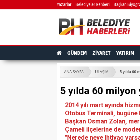
Yazarlar
Belediyeler Rehberi
Başkan Biyogra
GÜNDEM
ZİYARET
YATIRIM
ANA SAYFA
ULAŞIM
5 yılda 60 
5 yılda 60 milyon
2014 yılı mart ayında hizm
Otobüs Terminali, bugüne k
Başkan Osman Zolan, merk
Çameli ilçelerine de modern
"Nerede neye ihtiyaç vars