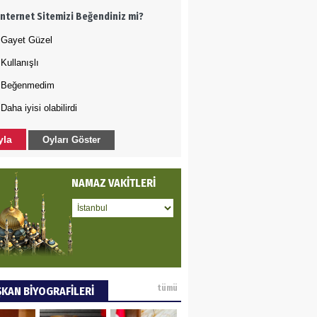
İnternet Sitemizi Beğendiniz mi?
rında bile rahat
kılmayan Şehzade
Gayet Güzel
Sultan
Kullanışlı
DET BULUZ
Beğenmedim
Daha iyisi olabilirdi
AZI - Sağlık
zminde önemli
yla
Oyları Göster
rı…
a GÜNEY
NAMAZ VAKİTLERİ
M DEĞİŞİKLİĞİNE KARŞI
A KENTLERİ NE
YOR(2)
AMETTİN TAŞDEMİR
tümü
KAN BİYOGRAFİLERİ
arasın 12 Eylül..