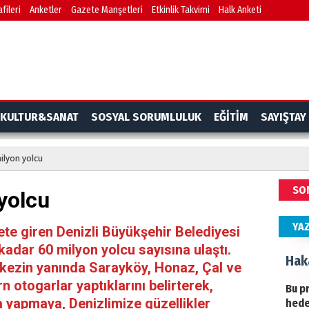
fileri
Anketler
Gazete Manşetleri
Etkinlik Takvimi
Halk Anketi
BAŞY
turi
başa
Ziy
İKLİ
KULTUR&SANAT
SOSYAL SORUMLULUK
EĞİTİM
SAYIŞTAY
DÜNY
YAPI
milyon yolcu
HÜS
SO
 yolcu
Kapk
YA
ete giren Denizli Büyükşehir Belediyesi
adar 60 milyon yolcu sayısına ulaştı.
Hak
ezin yanında Sarayköy, Honaz, Çal ve
 otogarlar yaptıklarını belirterek,
Bu pr
a yapmaya, Denizlimize güzellikler
hede