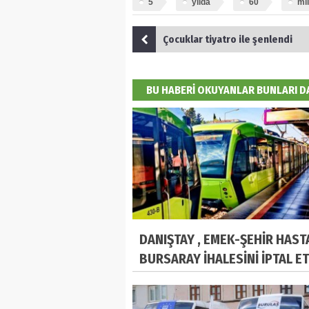
5
yılda
60
mi
Çocuklar tiyatro ile şenlendi
BU HABERİ OKUYANLAR BUNLARI 
DANIŞTAY , EMEK-ŞEHİR HAST
BURSARAY İHALESİNİ İPTAL ET