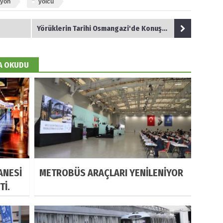
lyon
yolcu
Yörüklerin Tarihi Osmangazi'de Konuşulacak
DA OKUDU
ANESİ
METROBÜS ARAÇLARI YENİLENİYOR
Tİ.