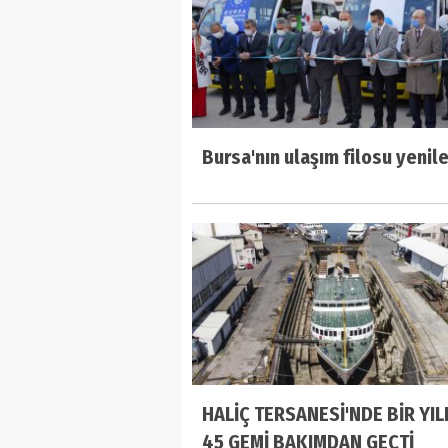
Bursa'nın ulaşım filosu yenil
HALİÇ TERSANESİ'NDE BİR YIL
45 GEMİ BAKIMDAN GEÇTİ