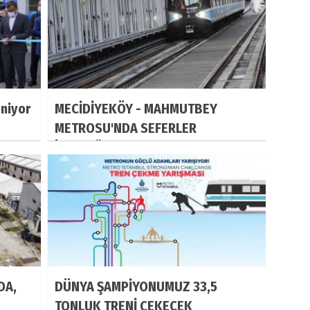
eniyor
MECİDİYEKÖY - MAHMUTBEY
METROSU'NDA SEFERLER
İMAMOĞLU'NUN STARTIYLA
BAŞLADI
DA,
DÜNYA ŞAMPİYONUMUZ 33,5
TONLUK TRENİ ÇEKECEK