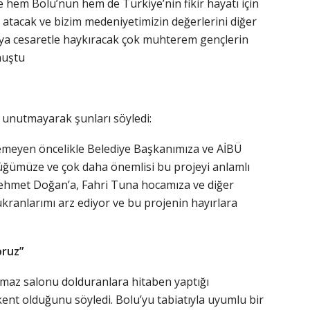
 hem Bolu’nun hem de Türkiye’nin fikir hayatı için
a atacak ve bizim medeniyetimizin değerlerini diğer
a cesaretle haykıracak çok muhterem gençlerin
nuştu
 unutmayarak şunları söyledi:
gemeyen öncelikle Belediye Başkanımıza ve AİBÜ
üğümüze ve çok daha önemlisi bu projeyi anlamlı
 Mehmet Doğan’a, Fahri Tuna hocamıza ve diğer
ükranlarımı arz ediyor ve bu projenin hayırlara
oruz”
lmaz salonu dolduranlara hitaben yaptığı
ent olduğunu söyledi. Bolu’yu tabiatıyla uyumlu bir