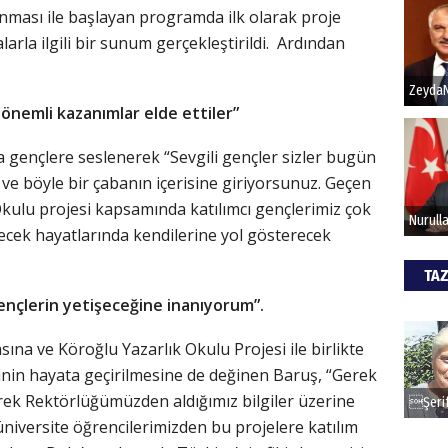
unması ile başlayan programda ilk olarak proje
rla ilgili bir sunum gerçekleştirildi. Ardından
Hak
Bu pr
 önemli kazanımlar elde ettiler”
hede
 gençlere seslenerek “Sevgili gençler sizler bugün
 ve böyle bir çabanın içerisine giriyorsunuz. Geçen
ALİ
 Okulu projesi kapsamında katılımcı gençlerimiz çok
Türki
lecek hayatlarında kendilerine yol gösterecek
kazan
TAZ
nçlerin yetişeceğine inanıyorum”.
CAN
sına ve Köroğlu Yazarlık Okulu Projesi ile birlikte
Göko
inin hayata geçirilmesine de değinen Baruş, “Gerek
ek Rektörlüğümüzden aldığımız bilgiler üzerine
üniversite öğrencilerimizden bu projelere katılım