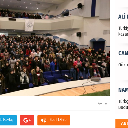
ALİ
Türki
kazan
CAN
Göko
NAM
Türk
A+
A-
Budu
da Paylaş
Sesli Dinle
AN
EKR