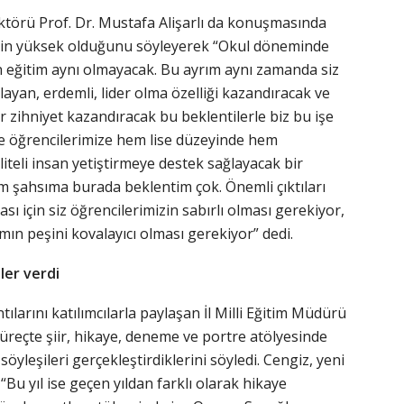
ektörü Prof. Dr. Mustafa Alişarlı da konuşmasında
inin yüksek olduğunu söyleyerek “Okul döneminde
len eğitim aynı olmayacak. Bu ayrım aynı zamanda siz
layan, erdemli, lider olma özelliği kazandıracak ve
r zihniyet kazandıracak bu beklentilerle biz bu işe
le öğrencilerimize hem lise düzeyinde hem
aliteli insan yetiştirmeye destek sağlayacak bir
 şahsıma burada beklentim çok. Önemli çıktıları
ı için siz öğrencilerimizin sabırlı olması gerekiyor,
ın peşini kovalayıcı olması gerekiyor” dedi.
ler verdi
tılarını katılımcılarla paylaşan İl Milli Eğitim Müdürü
süreçte şiir, hikaye, deneme ve portre atölyesinde
yleşileri gerçekleştirdiklerini söyledi. Cengiz, yeni
i: “Bu yıl ise geçen yıldan farklı olarak hikaye