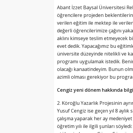
Abant İzzet Baysal Üniversitesi R
öğrencilere projeden beklentiler
verilen eğitim ile mektep ile veri
değerli öğrencilerimize çağını yaka
aklını kimseye teslim etmeyecek bi
evet dedik. Yapacağımız bu eğitim
üniversite düzeyinde nitelikli ve k
programı uygulamak istedik. Benim
olacağı kanaatindeyim. Bunun olmas
azimli olması gerekiyor bu program
Cengiz yeni dönem hakkında bilgi
2. Köroğlu Yazarlık Projesinin ayrın
Yusuf Cengiz ise geçen yıl 8 aylık 
çalışma yaparak her ay medeniyet sö
öğretim yılı ile ilgili şunları söyled