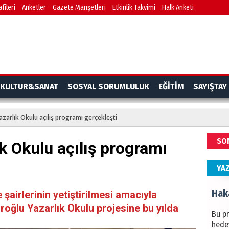
fileri
Anketler
Gazete Manşetleri
Etkinlik Takvimi
Halk Anketi
BAŞYA
önem
Ziy
İKLİM
KULTUR&SANAT
SOSYAL SORUMLULUK
EĞİTİM
SAYIŞTAY
DÜNY
YAPI
azarlık Okulu açılış programı gerçekleşti
HÜS
SO
k Okulu açılış programı
Kapka
YA
Hak
şairlerinin yetiştirilmesi amacıyla
öroğlu Yazarlık Okulu projesine bu yılda
Bu pr
hede