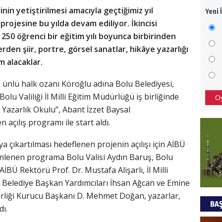
inin yetiştirilmesi amacıyla geçtiğimiz yıl
Yeni 
Mezar
projesine bu yılda devam ediliyor. İkincisi
bıra
50 öğrenci bir eğitim yılı boyunca birbirinden
Sult
den şiir, portre, görsel sanatlar, hikâye yazarlığı
NEC
 alacaklar.
BAŞYA
ünlü halk ozanı Köroğlu adına Bolu Belediyesi,
önem
olu Valiliği İl Milli Eğitim Müdürlüğü iş birliğinde
O
 Yazarlık Okulu”, Abant İzzet Baysal
açılış programı ile start aldı.
Ziy
ya çıkartılması hedeflenen projenin açılışı için AİBÜ
İKLİM
DÜNY
nlenen programa Bolu Valisi Aydın Baruş, Bolu
YAPI
İBÜ Rektörü Prof. Dr. Mustafa Alişarlı, İl Milli
 Belediye Başkan Yardımcıları İhsan Ağcan ve Emine
HÜS
Birliği Kurucu Başkanı D. Mehmet Doğan, yazarlar,
BAŞ
Kapka
dı.