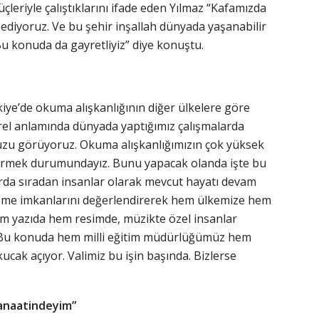
çleriyle çalıştıklarını ifade eden Yılmaz “Kafamızda
n ediyoruz. Ve bu şehir inşallah dünyada yaşanabilir
 Bu konuda da gayretliyiz” diye konuştu.
iye’de okuma alışkanlığının diğer ülkelere göre
rel anlamında dünyada yaptığımız çalışmalarda
uzu görüyoruz. Okuma alışkanlığımızın çok yüksek
ştirmek durumundayız. Bunu yapacak olanda işte bu
arda sıradan insanlar olarak mevcut hayatı devam
etişme imkanlarını değerlendirerek hem ülkemize hem
m yazıda hem resimde, müzikte özel insanlar
de. Bu konuda hem milli eğitim müdürlüğümüz hem
ucak açıyor. Valimiz bu işin başında. Bizlerse
 kanaatindeyim”