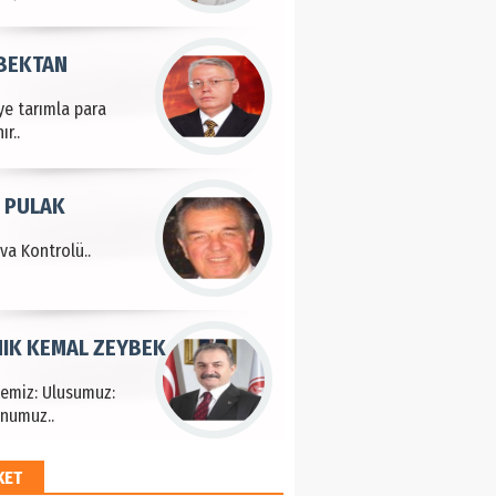
 BEKTAN
ye tarımla para
ır..
 PULAK
va Kontrolü..
IK KEMAL ZEYBEK
çemiz: Ulusumuz:
numuz..
KET
EM HAYRİ PEKER