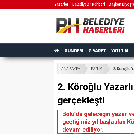
Yazarlar
Belediyeler Rehberi
Başkan Biyogra
GÜNDEM
ZİYARET
YATIRIM
ANA SAYFA
EĞİTİM
2. Köroğlu Y
2. Köroğlu Yazarlı
gerçekleşti
Bolu’da geleceğin yazar ve 
geçtiğimiz yıl başlatılan K
devam ediliyor.