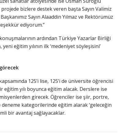
üzel sanatlar atölyesinde ise Osman Suroğlu
u projede bizlere destek veren başta Sayın Valimiz
 Başkanımız Sayın Alaaddin Yılmaz ve Rektörümüz
 teşekkür ediyorum.”
onuşmalarının ardından Türkiye Yazarlar Birliği
ni eğitim yılının ilk ‘medeniyet söyleşisini’
 görecek
 kapsamında 125’i lise, 125’i de üniversite öğrencisi
 eğitim yılı boyunca eğitim alacak. Derslere ise
isyenlerden girecek. Öğrenciler ise şiir, portre,
ve deneme kategorilerinde eğitim alarak ‘geleceğin
mli bir avantaj sağlayacaklar.