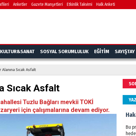
fileri
Anketler
Gazete Manşetleri
Etkinlik Takvimi
Halk Anketi
BAŞYA
önem
Ziy
İKLİM
KULTUR&SANAT
SOSYAL SORUMLULUK
EĞİTİM
SAYIŞTAY
DÜNY
YAPI
r Alanına Sıcak Asfalt
HÜS
SO
a Sıcak Asfalt
Kapka
YA
Mahallesi Tuzlu Bağları mevkii TOKİ
zaryeri için çalışmalarına devam ediyor.
Hak
Bu pr
hede