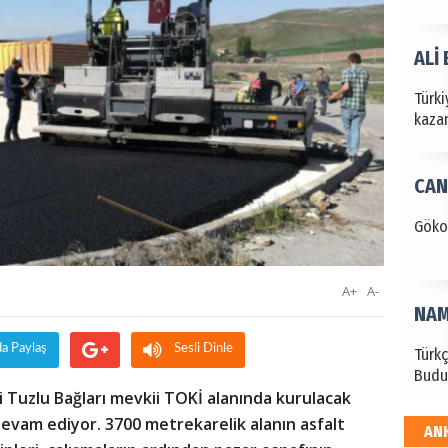
ALİ
Türki
kazan
CAN
Göko
A+
A-
NAM
da Paylaş
Sesli Dinle
Türk
Budu
si Tuzlu Bağları mevkii TOKİ alanında kurulacak
 devam ediyor. 3700 metrekarelik alanın asfalt
AN
EKR