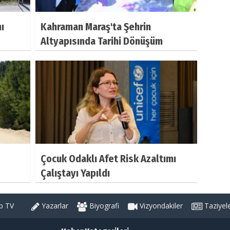
ı
Kahraman Maraş'ta Şehrin
Altyapısında Tarihi Dönüşüm
Çocuk Odaklı Afet Risk Azaltımı
Çalıştayı Yapıldı
 TV
Yazarlar
Biyografi
Vizyondakiler
Taziyel