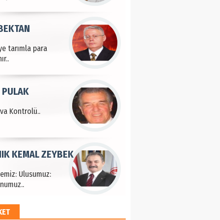
 BEKTAN
ye tarımla para
ır..
 PULAK
va Kontrolü..
IK KEMAL ZEYBEK
çemiz: Ulusumuz:
numuz..
KET
EM HAYRİ PEKER