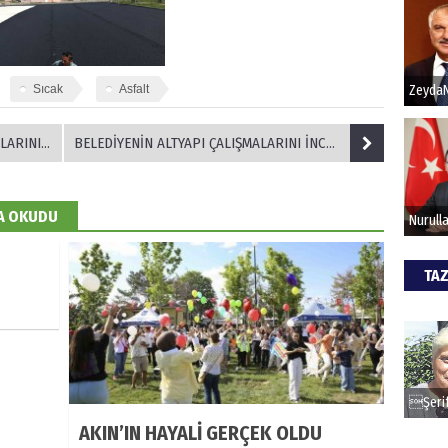
Hak
Sıcak
Asfalt
Bu pr
hede
İNCELEDİ
BELEDİYENİN ALTYAPI ÇALIŞMALARINI İNCELEDİLER
ALİ
DA OKUDU
Türki
kazan
TAZ
CAN
Göko
AKIN’IN HAYALİ GERÇEK OLDU