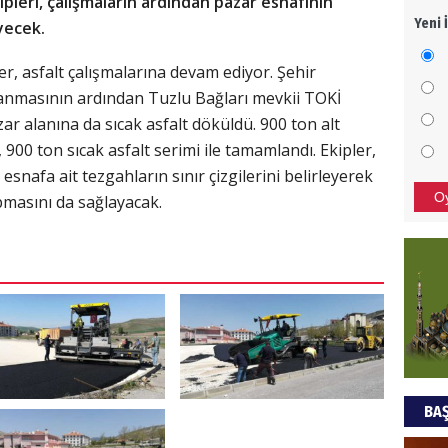
ipleri, çalışmaların ardından pazar esnafının
Yeni 
yecek.
Mezar
bıra
er, asfalt çalışmalarına devam ediyor. Şehir
Sult
lanmasının ardından Tuzlu Bağları mevkii TOKİ
NEC
ar alanına da sıcak asfalt döküldü. 900 ton alt
900 ton sıcak asfalt serimi ile tamamlandı. Ekipler,
BAŞYA
esnafa ait tezgahların sınır çizgilerini belirleyerek
önem
O
pmasını da sağlayacak.
Ziy
İKLİM
DÜNY
YAPI
HÜS
BAŞ
Kapka