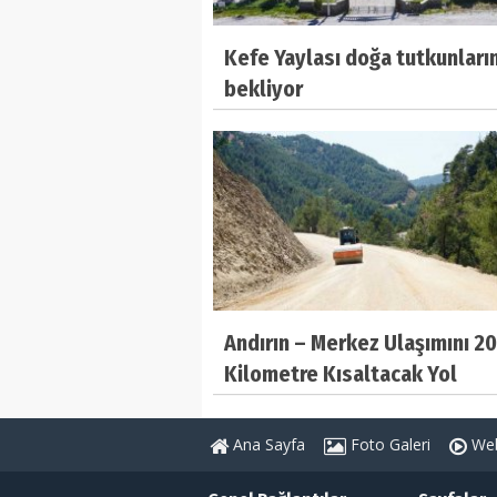
Kefe Yaylası doğa tutkunların
bekliyor
Andırın – Merkez Ulaşımını 20
Kilometre Kısaltacak Yol
Tamamlanıyor
Ana Sayfa
Foto Galeri
Web