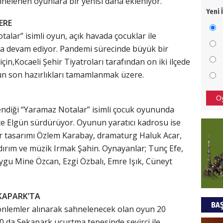
hnelenen oyunlara bir yenisi daha ekleniyor.
Yeni 
Mezar
ERE
bıra
alar” isimli oyun, açık havada çocuklar ile
Sult
la devam ediyor. Pandemi sürecinde büyük bir
NEC
için,Kocaeli Şehir Tiyatroları tarafından on iki ilçede
n son hazırlıkları tamamlanmak üzere.
BAŞYA
önem
O
endiği “Yaramaz Notalar” isimli çocuk oyununda
e Elgün sürdürüyor. Oyunun yaratıcı kadrosu ise
Ziy
or tasarımı Özlem Karabay, dramaturg Haluk Acar,
İKLİM
ırım ve müzik Irmak Şahin. Oynayanlar; Tunç Efe,
DÜNY
ygu Mine Özcan, Ezgi Özbalı, Emre Işık, Cüneyt
YAPI
HÜS
KAPARK’TA
BAŞ
Kapka
önlemler alınarak sahnelenecek olan oyun 20
 da Sekapark uçurtma tepesinde seyirci ile