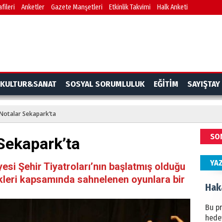
fileri
Anketler
Gazete Manşetleri
Etkinlik Takvimi
Halk Anketi
BAŞYA
önem
Ziy
İKLİM
KULTUR&SANAT
SOSYAL SORUMLULUK
EĞİTİM
SAYIŞTAY
DÜNY
YAPI
Notalar Sekapark’ta
HÜS
SO
Sekapark’ta
Kapka
YA
esi Şehir Tiyatroları’nın başlatmış olduğu
ikleri kapsamında sahnelenen oyunlara bir
Hak
Bu pr
hede