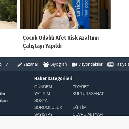
Çocuk Odaklı Afet Risk Azaltımı
Çalıştayı Yapıldı
 TV
Yazarlar
Biyografi
Vizyondakiler
Taziyel
Haber Kategorileri
GÜNDEM
ZİYARET
ileri
YATIRIM
KULTUR&SANAT
tikası
SOSYAL
SORUMLULUK
EĞİTİM
SAYIŞTAY
ÇEVRE-ALTYAPI