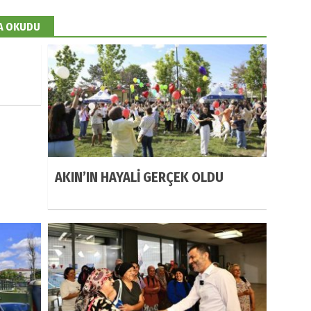
DA OKUDU
AKIN’IN HAYALİ GERÇEK OLDU