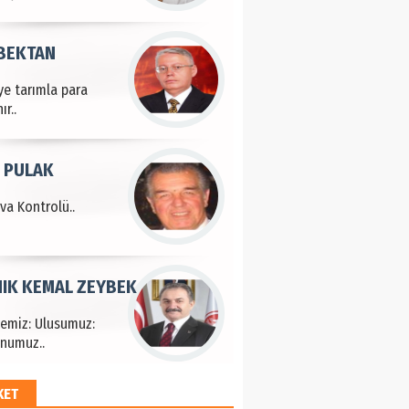
 BEKTAN
ye tarımla para
ır..
 PULAK
va Kontrolü..
IK KEMAL ZEYBEK
çemiz: Ulusumuz:
numuz..
KET
EM HAYRİ PEKER