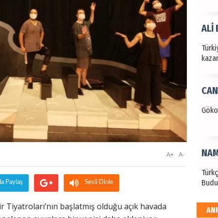
ALİ
Türki
kazan
CAN
Göko
NAM
A+
A-
Türk
Budu
da Paylaş
Sesli Dinle
r Tiyatroları’nın başlatmış olduğu açık havada
AN
EKR