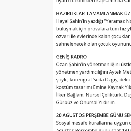
tiyatro etkinlikleri kapsamında sa
HAZIRLIKLAR TAMAMLANMAK ÜZ
Hayal Şahin’in yazdığı “Yaramaz Not
buluşmak için provalara tüm hızıy
özveri ile evlerinde kalan çocuklar 
sahnelenecek olan çocuk oyununu
GENİŞ KADRO
Ozan Şahin’in yönetmenliğini üstl
yönetmen yardımcılığını Aytek Met
şöyle; koreograf Seda Özgiş, dek
kostüm tasarımı Emine Kaynak Yıld
İlker Bağlam, Nursel Çeliktürk, Du
Gürbüz ve Onursal Yıldırım.
20 AĞUSTOS PERŞEMBE GÜNÜ SE
Sosyal mesafe kurallarına uygun 
Ağustos Perşembe günü saat 19.00