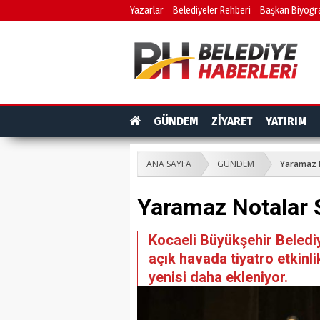
Yazarlar
Belediyeler Rehberi
Başkan Biyogra
GÜNDEM
ZİYARET
YATIRIM
ANA SAYFA
GÜNDEM
Yaramaz 
Yaramaz Notalar 
Kocaeli Büyükşehir Belediy
açık havada tiyatro etkinl
yenisi daha ekleniyor.