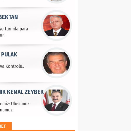
 BEKTAN
ye tarımla para
ır..
 PULAK
va Kontrolü..
IK KEMAL ZEYBEK
çemiz: Ulusumuz:
numuz..
KET
EM HAYRİ PEKER