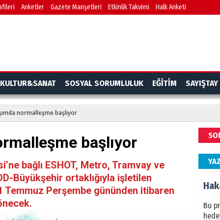
fileri
Anketler
Gazete Manşetleri
Etkinlik Takvimi
Halk Anketi
BAŞYA
önem
Ziy
İKLİM
KULTUR&SANAT
SOSYAL SORUMLULUK
EĞİTİM
SAYIŞTAY
DÜNY
YAPI
şımda normalleşme başlıyor
HÜS
SO
ormalleşme başlıyor
Kapka
YA
si’ne bağlı ESHOT, Metro, Tramvay ve
D-Büyükşehir ortaklığıyla işletilen
Hak
, 1 Temmuz Perşembe gününden itibaren
önecek.
Bu pr
hede