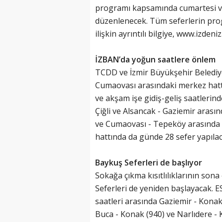
programı kapsamında cumartesi ve
düzenlenecek. Tüm seferlerin progr
ilişkin ayrıntılı bilgiye, www.izdeni
İZBAN’da yoğun saatlere önlem
TCDD ve İzmir Büyükşehir Belediy
Cumaovası arasındaki merkez hatta
ve akşam işe gidiş-geliş saatleri
Çiğli ve Alsancak - Gaziemir arası
ve Cumaovası - Tepeköy arasında 2
hattında da günde 28 sefer yapılac
Baykuş Seferleri de başlıyor
Sokağa çıkma kısıtlılıklarının son
Seferleri de yeniden başlayacak. 
saatleri arasında Gaziemir - Konak 
Buca - Konak (940) ve Narlıdere - 