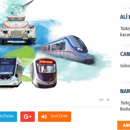
ALİ
Türki
kazan
CAN
Göko
NAM
A+
A-
Türk
Budu
da Paylaş
Sesli Dinle
AN
EKR