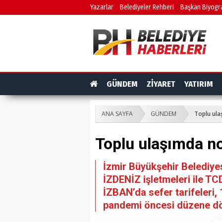
Yazarlar
Belediyeler Rehberi
Başkan Biyogra
GÜNDEM
ZİYARET
YATIRIM
ANA SAYFA
GÜNDEM
Toplu ula
Toplu ulaşımda n
İzmir Büyükşehir Belediye
İZDENİZ işletmeleri ile TCD
İZBAN’da sefer tarifeleri
pandemi öncesi düzene d