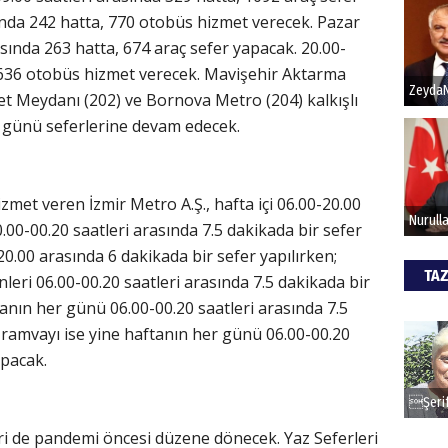
ında 242 hatta, 770 otobüs hizmet verecek. Pazar
asında 263 hatta, 674 araç sefer yapacak. 20.00-
Hak
, 636 otobüs hizmet verecek. Mavişehir Aktarma
Bu pr
t Meydanı (202) ve Bornova Metro (204) kalkışlı
hede
r günü seferlerine devam edecek.
ALİ
izmet veren İzmir Metro A.Ş., hafta içi 06.00-20.00
Türki
0.00-00.20 saatleri arasında 7.5 dakikada bir sefer
kazan
0.00 arasında 6 dakikada bir sefer yapılırken;
TAZ
leri 06.00-00.20 saatleri arasında 7.5 dakikada bir
anın her günü 06.00-00.20 saatleri arasında 7.5
CAN
Tramvayı ise yine haftanın her günü 06.00-00.20
Göko
apacak.
i de pandemi öncesi düzene dönecek. Yaz Seferleri