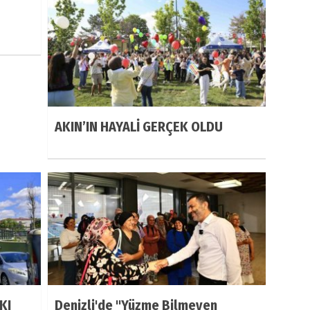
AKIN’IN HAYALİ GERÇEK OLDU
KI
Denizli'de "Yüzme Bilmeyen