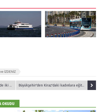
 ve İZDENİZ
in izinde
Büyükşehir'den Kiraz'daki kadınlara eğitim
DA OKUDU