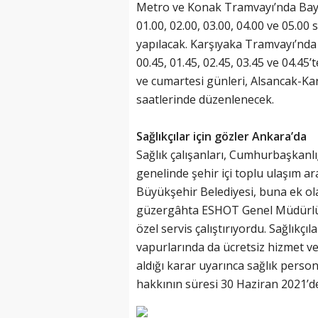
Metro ve Konak Tramvayı’nda Bayku
01.00, 02.00, 03.00, 04.00 ve 05.00 
yapılacak. Karşıyaka Tramvayı’nda
00.45, 01.45, 02.45, 03.45 ve 04.45
ve cumartesi günleri, Alsancak-Karş
saatlerinde düzenlenecek.
Sağlıkçılar için gözler Ankara’da
Sağlık çalışanları, Cumhurbaşkanl
genelinde şehir içi toplu ulaşım ar
Büyükşehir Belediyesi, buna ek ola
güzergâhta ESHOT Genel Müdürlüğü 
özel servis çalıştırıyordu. Sağlık
vapurlarında da ücretsiz hizmet ve
aldığı karar uyarınca sağlık perso
hakkının süresi 30 Haziran 2021’d