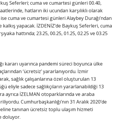
ş Seferleri; cuma ve cumartesi günleri 00.40,
saatlerinde, hatların iki ucundan karşılıklı olarak
 ise cuma ve cumartesi günleri Alaybey Durağı’ndan
’te kalkış yapacak. İZDENİZ’de Baykuş Seferleri, cuma
ıyaka hattında; 23.25, 00.25, 01.25, 02.25 ve 03.25
ığı kararı uyarınca pandemi süreci boyunca ülke
açlarından ‘ücretsiz’ yararlanıyordu. İzmir
rak, sağlık çalışanlarına özel oluşturulan 13
eliyle sadece sağlıkçıların yararlanabildiği 13
çılara ayrıca İZELMAN otoparklarında ve araba
riliyordu. Cumhurbaşkanlığı’nın 31 Aralık 2020’de
neline tanınan ücretsiz toplu ulaşım hizmeti
e doluyor.