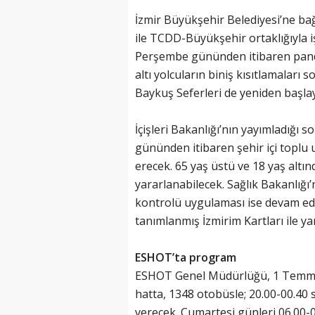
İzmir Büyükşehir Belediyesi’ne ba
ile TCDD-Büyükşehir ortaklığıyla i
Perşembe gününden itibaren pande
altı yolcuların biniş kısıtlamalar
Baykuş Seferleri de yeniden başla
İçişleri Bakanlığı’nın yayımladığı
gününden itibaren şehir içi toplu 
erecek. 65 yaş üstü ve 18 yaş altı
yararlanabilecek. Sağlık Bakanlığı
kontrolü uygulaması ise devam ede
tanımlanmış İzmirim Kartları ile ya
ESHOT’ta program
ESHOT Genel Müdürlüğü, 1 Temmuz’
hatta, 1348 otobüsle; 20.00-00.40 s
verecek. Cumartesi günleri 06.00-0