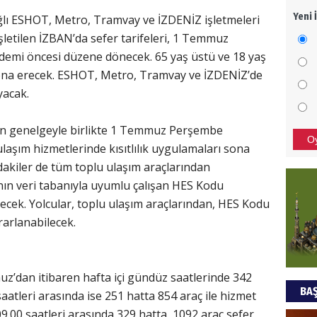
Yeni 
ğlı ESHOT, Metro, Tramvay ve İZDENİZ işletmeleri
Mezar
şletilen İZBAN’da sefer tarifeleri, 1 Temmuz
bıra
Sult
mi öncesi düzene dönecek. 65 yaş üstü ve 18 yaş
ı sona erecek. ESHOT, Metro, Tramvay ve İZDENİZ’de
NEC
yacak.
BAŞYA
 son genelgeyle birlikte 1 Temmuz Perşembe
önem
O
ulaşım hizmetlerinde kısıtlılık uygulamaları sona
ndakiler de tüm toplu ulaşım araçlarından
Ziy
’nın veri tabanıyla uyumlu çalışan HES Kodu
cek. Yolcular, toplu ulaşım araçlarından, HES Kodu
İKLİM
DÜNY
rarlanabilecek.
YAPI
HÜS
dan itibaren hafta içi gündüz saatlerinde 342
BAŞ
aatleri arasında ise 251 hatta 854 araç ile hizmet
Kapka
9.00 saatleri arasında 329 hatta, 1092 araç sefer