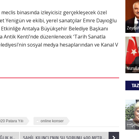
meclis binasında izleyicisiz gerçekleşecek özel
Hak
 Yenigün ve ekibi, yerel sanatçılar Emre Dayıoğlu
Etkinliğe Antalya Büyükşehir Belediye Başkanı
Bu pr
ra Antik Kenti’nde düzenlenecek ‘Tarih Sanatla
hede
elediyesi’nin sosyal medya hesaplarından ve Kanal V
ALİ
Türki
kazan
TAZ
CAN
Göko
20 Patara Yılı
online konser
HİZMETİ
SAHİL KILINÇLI'NIN SU SORUNU 400 METRELİK SONDAJLA ÇÖZÜLDÜ