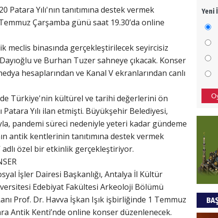
20 Patara Yılı'nın tanıtımına destek vermek
Yeni 
Mezar
1 Temmuz Çarşamba günü saat 19.30’da online
bıra
Sult
k meclis binasında gerçekleştirilecek seyircisiz
NEC
ayıoğlu ve Burhan Tuzer sahneye çıkacak. Konser
medya hesaplarından ve Kanal V ekranlarından canlı
BAŞYA
önem
O
de Türkiye'nin kültürel ve tarihi değerlerini ön
 Patara Yılı ilan etmişti. Büyükşehir Belediyesi,
Ziy
yla, pandemi süreci nedeniyle yeteri kadar gündeme
ın antik kentlerinin tanıtımına destek vermek
İKLİM
dlı özel bir etkinlik gerçekleştiriyor.
DÜNY
ONSER
YAPI
yal İşler Dairesi Başkanlığı, Antalya İl Kültür
HÜS
ersitesi Edebiyat Fakültesi Arkeoloji Bölümü
nı Prof. Dr. Havva İşkan Işık işbirliğinde 1 Temmuz
BAŞ
Kapka
ra Antik Kenti’nde online konser düzenlenecek.