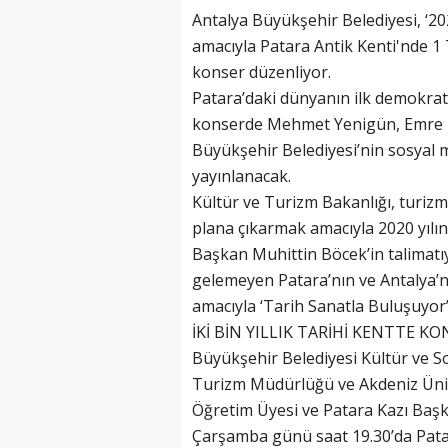
Antalya Büyükşehir Belediyesi, ‘20
amacıyla Patara Antik Kenti'nde 
konser düzenliyor.
Patara’daki dünyanın ilk demokrati
konserde Mehmet Yenigün, Emre D
Büyükşehir Belediyesi’nin sosyal 
yayınlanacak.
Kültür ve Turizm Bakanlığı, turizm
plana çıkarmak amacıyla 2020 yılını
Başkan Muhittin Böcek’in talimatı
gelemeyen Patara’nın ve Antalya’n
amacıyla ‘Tarih Sanatla Buluşuyor’ a
İKİ BİN YILLIK TARİHİ KENTTE K
Büyükşehir Belediyesi Kültür ve Sos
Turizm Müdürlüğü ve Akdeniz Üniv
Öğretim Üyesi ve Patara Kazı Başka
Çarşamba günü saat 19.30’da Pata