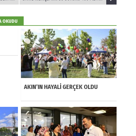
DA OKUDU
AKIN’IN HAYALİ GERÇEK OLDU