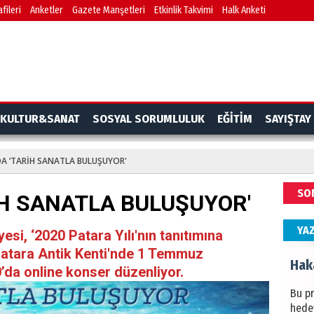
fileri
Anketler
Gazete Manşetleri
Etkinlik Takvimi
Halk Anketi
BAŞYA
önem
Ziy
İKLİM
KULTUR&SANAT
SOSYAL SORUMLULUK
EĞİTİM
SAYIŞTAY
DÜNY
YAPI
A ‘TARİH SANATLA BULUŞUYOR'
HÜS
SO
İH SANATLA BULUŞUYOR'
Kapka
YA
si, ‘2020 Patara Yılı'nın tanıtımına
atara Antik Kenti'nde 1 Temmuz
Hak
da online konser düzenliyor.
Bu pr
hede