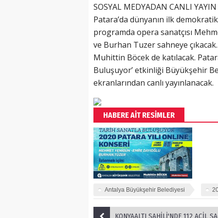
SOSYAL MEDYADAN CANLI YAYIN
Patara’da dünyanın ilk demokratik 
programda opera sanatçısı Mehmet
ve Burhan Tuzer sahneye çıkacak. 
Muhittin Böcek de katılacak. Pata
Buluşuyor’ etkinliği Büyükşehir B
ekranlarından canlı yayınlanacak.
HABERE AİT RESİMLER
Antalya Büyükşehir Belediyesi
20
KONYAALTI SAHİLİ'NDE 112 ACİL SAĞLIK 