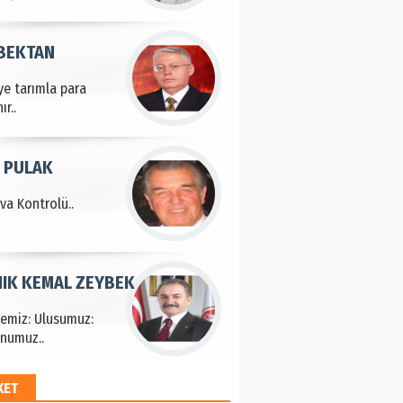
 BEKTAN
ye tarımla para
ır..
 PULAK
va Kontrolü..
IK KEMAL ZEYBEK
çemiz: Ulusumuz:
numuz..
KET
EM HAYRİ PEKER