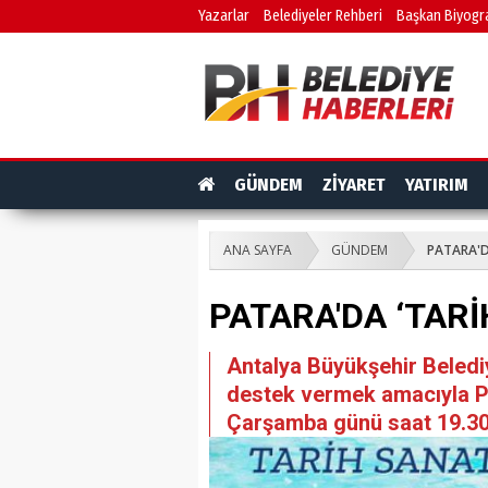
Yazarlar
Belediyeler Rehberi
Başkan Biyogra
GÜNDEM
ZİYARET
YATIRIM
ANA SAYFA
GÜNDEM
PATARA'D
PATARA'DA ‘TAR
Antalya Büyükşehir Belediye
destek vermek amacıyla P
Çarşamba günü saat 19.30’