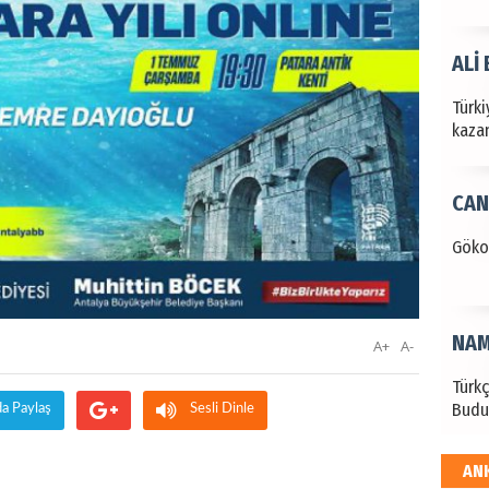
ALİ
Türki
kazan
CAN
Göko
NAM
A+
A-
Türk
Budu
da Paylaş
Sesli Dinle
AN
EKR