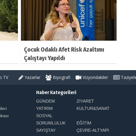
Çocuk Odaklı Afet Risk Azaltımı
Çalıştayı Yapıldı
 TV
Yazarlar
Biyografi
Vizyondakiler
Taziyel
Haber Kategorileri
GÜNDEM
ZİYARET
ileri
YATIRIM
KULTUR&SANAT
tikası
SOSYAL
SORUMLULUK
EĞİTİM
SAYIŞTAY
ÇEVRE-ALTYAPI