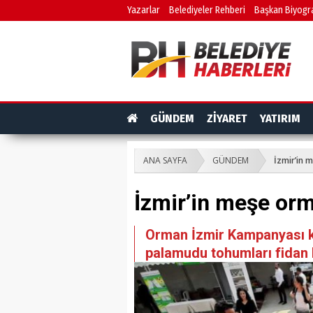
Yazarlar
Belediyeler Rehberi
Başkan Biyogra
GÜNDEM
ZİYARET
YATIRIM
ANA SAYFA
GÜNDEM
İzmir’in 
İzmir’in meşe orm
Orman İzmir Kampanyası k
palamudu tohumları fidan h