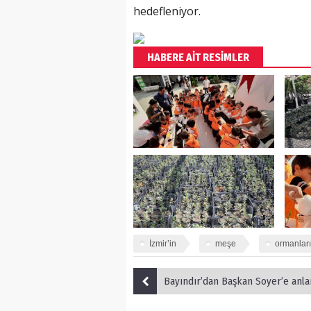
hedefleniyor.
HABERE AİT RESİMLER
İzmir’in
meşe
ormanları
Bayındır’dan Başkan Soyer’e anlamlı 