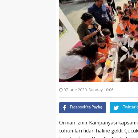
07 June 2020, Sunday 10:06
Facebook'ta Paylaş
Twitter'
Orman İzmir Kampanyası kapsamınd
tohumları fidan haline geldi. Çocu