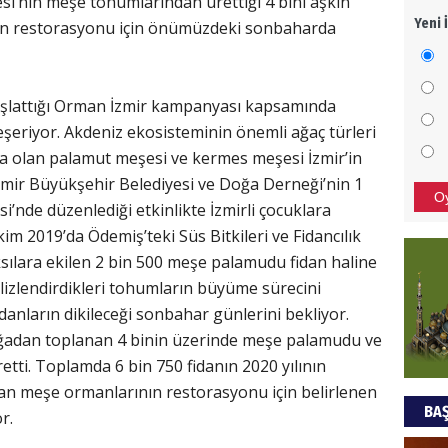
si’nin meşe tohumlarından ürettiği 4 bini aşkın
Yeni 
ının restorasyonu için önümüzdeki sonbaharda
Mezar
bıra
Sult
başlattığı Orman İzmir kampanyası kapsamında
NEC
şeriyor. Akdeniz ekosisteminin önemli ağaç türleri
a olan palamut meşesi ve kermes meşesi İzmir’in
BAŞYA
İzmir Büyükşehir Belediyesi ve Doğa Derneği’nin 1
önem
O
i’nde düzenlediği etkinlikte İzmirli çocuklara
im 2019’da Ödemiş’teki Süs Bitkileri ve Fidancılık
Ziy
ksılara ekilen 2 bin 500 meşe palamudu fidan haline
 filizlendirdikleri tohumların büyüme sürecini
İKLİM
DÜNY
anların dikileceği sonbahar günlerini bekliyor.
YAPI
oğadan toplanan 4 binin üzerinde meşe palamudu ve
tti. Toplamda 6 bin 750 fidanın 2020 yılının
HÜS
lan meşe ormanlarının restorasyonu için belirlenen
BAŞ
r.
Kapka