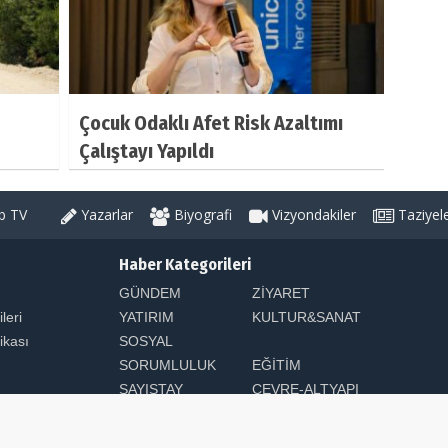
Çocuk Odaklı Afet Risk Azaltımı
Çalıştayı Yapıldı
 TV
Yazarlar
Biyografi
Vizyondakiler
Taziyel
Haber Kategorileri
GÜNDEM
ZİYARET
ileri
YATIRIM
KULTUR&SANAT
tikası
SOSYAL
SORUMLULUK
EĞİTİM
SAYIŞTAY
ÇEVRE-ALTYAPI