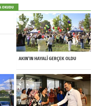
DA OKUDU
AKIN’IN HAYALİ GERÇEK OLDU