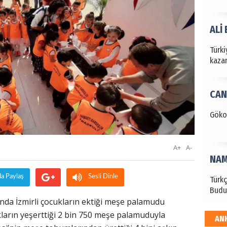
ALİ
Türki
kazan
CAN
Göko
A+
A-
NAM
da Paylaş
Sesli Dinle
Türk
Budu
a İzmirli çocukların ektiği meşe palamudu
kların yeşerttiği 2 bin 750 meşe palamuduyla
AN
EKR