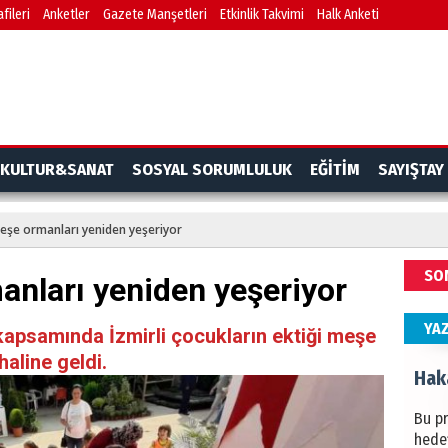
fileri
Anketler
Gazete Manşetleri
Etkinlik Takvimi
Halk Anketi
BAŞYA
önem
Ziy
İKLİM
KULTUR&SANAT
SOSYAL SORUMLULUK
EĞİTİM
SAYIŞTAY
DÜNY
YAPI
meşe ormanları yeniden yeşeriyor
HÜS
SO
anları yeniden yeşeriyor
Kapka
YA
apsamında İzmirli çocukların ektiği meşe
aline geldi.
Hak
Bu pr
hede