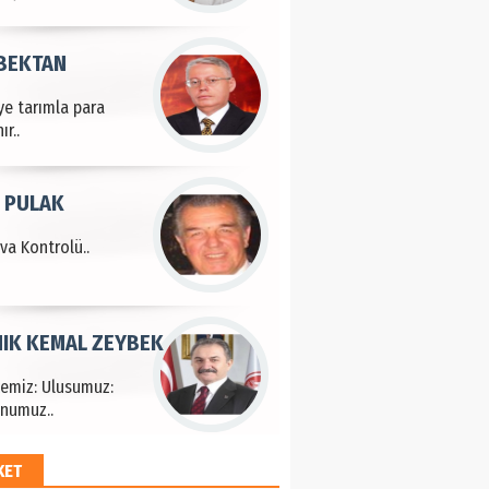
 BEKTAN
ye tarımla para
ır..
 PULAK
va Kontrolü..
IK KEMAL ZEYBEK
çemiz: Ulusumuz:
numuz..
KET
EM HAYRİ PEKER