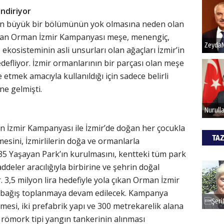
ndiriyor
ın büyük bir bölümünün yok olmasına neden olan
Hak
ılan Orman İzmir Kampanyası meşe, menengiç,
Bu pr
 ekosisteminin asli unsurları olan ağaçları İzmir’in
hede
efliyor. İzmir ormanlarının bir parçası olan meşe
etmek amacıyla kullanıldığı için sadece belirli
ne gelmişti.
ALİ
Türki
kazan
n İzmir Kampanyası ile İzmir’de doğan her çocukla
TAZ
esini, İzmirlilerin doğa ve ormanlarla
 35 Yaşayan Park’ın kurulmasını, kentteki tüm park
CAN
caddeler aracılığıyla birbirine ve şehrin doğal
Göko
. 3,5 milyon lira hedefiyle yola çıkan Orman İzmir
 bağış toplanmaya devam edilecek. Kampanya
mesi, iki prefabrik yapı ve 300 metrekarelik alana
 römork tipi yangın tankerinin alınması