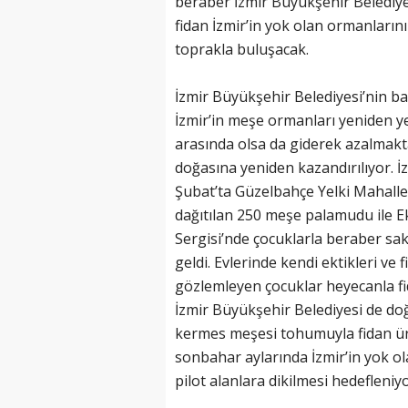
beraber İzmir Büyükşehir Belediye
fidan İzmir’in yok olan ormanlar
toprakla buluşacak.
İzmir Büyükşehir Belediyesi’nin 
İzmir’in meşe ormanları yeniden ye
arasında olsa da giderek azalmakt
doğasına yeniden kazandırılıyor. 
Şubat’ta Güzelbahçe Yelki Mahalles
dağıtılan 250 meşe palamudu ile Ek
Sergisi’nde çocuklarla beraber sa
geldi. Evlerinde kendi ektikleri ve
gözlemleyen çocuklar heyecanla fid
İzmir Büyükşehir Belediyesi de d
kermes meşesi tohumuyla fidan üre
sonbahar aylarında İzmir’in yok o
pilot alanlara dikilmesi hedefleniyo