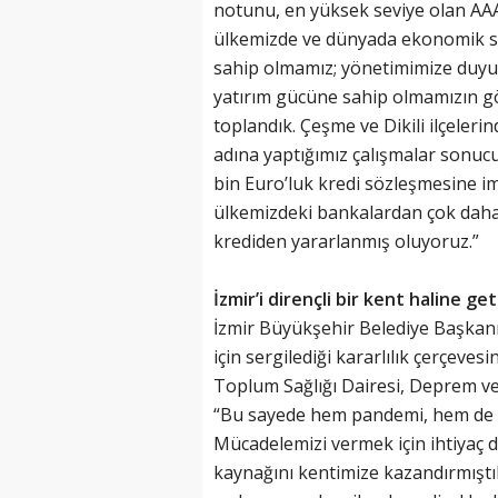
notunu, en yüksek seviye olan AAA 
ülkemizde ve dünyada ekonomik sık
sahip olmamız; yönetimimize duyula
yatırım gücüne sahip olmamızın g
toplandık. Çeşme ve Dikili ilçeleri
adına yaptığımız çalışmalar sonucu
bin Euro’luk kredi sözleşmesine im
ülkemizdeki bankalardan çok daha 
krediden yararlanmış oluyoruz.”
İzmir’i dirençli bir kent haline ge
İzmir Büyükşehir Belediye Başkanı 
için sergilediği kararlılık çerçeves
Toplum Sağlığı Dairesi, Deprem ve
“Bu sayede hem pandemi, hem de de
Mücadelemizi vermek için ihtiyaç
kaynağını kentimize kazandırmıştık.