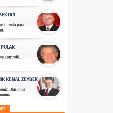
 BEKTAN
ye tarımla para
ır..
 PULAK
va Kontrolü..
IK KEMAL ZEYBEK
çemiz: Ulusumuz:
numuz..
KET
EM HAYRİ PEKER