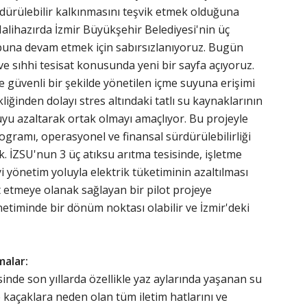
rdürülebilir kalkınmasını teşvik etmek olduğuna
Halihazırda İzmir Büyükşehir Belediyesi'nin üç
 buna devam etmek için sabırsızlanıyoruz. Bugün
ve sıhhi tesisat konusunda yeni bir sayfa açıyoruz.
 güvenli bir şekilde yönetilen içme suyuna erişimi
liğinden dolayı stres altındaki tatlı su kaynaklarının
u azaltarak ortak olmayı amaçlıyor. Bu projeyle
ogramı, operasyonel ve finansal sürdürülebilirliği
. İZSU'nun 3 üç atıksu arıtma tesisinde, işletme
i yönetim yoluyla elektrik tüketiminin azaltılması
t etmeye olanak sağlayan bir pilot projeye
netiminde bir dönüm noktası olabilir ve İzmir'deki
malar:
nde son yıllarda özellikle yaz aylarında yaşanan su
e kaçaklara neden olan tüm iletim hatlarını ve