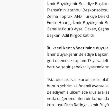
İzmir Büyükşehir Belediye Başkanı
Fransa’nın İstanbul Başkonsolosu 
Zeliha Toprak, AFD Türkiye Direkt
Emilie Huang, İzmir Büyükşehir Be
Genel Müdürü Aysel Özkan, Çeşme 
Başkanı Adil Kırgöz katıldı.
Bu kredi kent yönetimine duyulan
İzmir Büyükşehir Belediye Başkanı 
geri ödemesiz toplam 13 yıl vadeli 
hattı ve şehir şebekesi yatırımların
“Biz, uluslararası kurumlar ile ola
bunun şehrimize önemli avantajlar
Belediyemiz ülkemizde uluslararas
notla değerlendirilen bir konumda
kuruluşu Fitch Ratings, İzmir Büy