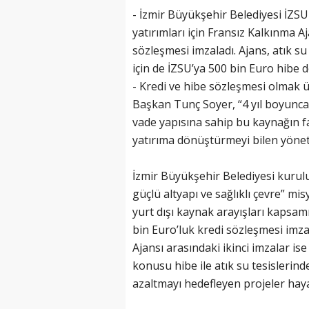
- İzmir Büyükşehir Belediyesi İZ
yatırımları için Fransız Kalkınma A
sözleşmesi imzaladı. Ajans, atık su
için de İZSU’ya 500 bin Euro hibe 
- Kredi ve hibe sözleşmesi olmak ü
Başkan Tunç Soyer, “4 yıl boyunc
vade yapısına sahip bu kaynağın fai
yatırıma dönüştürmeyi bilen yöneti
İzmir Büyükşehir Belediyesi kurul
güçlü altyapı ve sağlıklı çevre” 
yurt dışı kaynak arayışları kapsam
bin Euro’luk kredi sözleşmesi imz
Ajansı arasındaki ikinci imzalar ise
konusu hibe ile atık su tesislerind
azaltmayı hedefleyen projeler haya