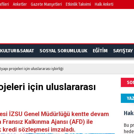
fileri
Anketler
Gazete Manşetleri
Etkinlik Takvimi
Halk Anketi
BAŞYA
önem
Ziy
İKLİM
KULTUR&SANAT
SOSYAL SORUMLULUK
EĞİTİM
SAYIŞTAY
DÜNY
YAPI
tyapı projeleri için uluslararası işbirliği
HÜS
SO
ojeleri için uluslararası
Kapka
YA
Hak
yesi İZSU Genel Müdürlüğü kentte devam
in Fransız Kalkınma Ajansı (AFD) ile
Bu pr
k kredi sözleşmesi imzaladı.
hede