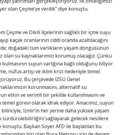
yapı yatırımları gerçekleştiriyoruz. İlk önceliğimizi
yer olan Çeşme’ye verdik” diye konuştu.
 Çeşme ve Dikili ilçelerinin sağlıklı bir içme suyu
yıp kaçak oranlarının ciddi oranda azaltılacağını
ede; doğadaki tüm varlıkların yaşam döngüsünün
z olan su kaynaklarımızı korumuş olacağız. Çünkü
 bulmasının suyun varlığına bağlı olduğunu biliyor
e, nüfus artışı ve iklim krizi nedeniyle temel
 görüyoruz. Bu çerçevede İZSU Genel
naklarımızın korunmasını, alternatif su
n etkin ve verimli bir şekilde kullanılmasını ve
 en temel görevi olarak idrak ediyor. Amacımız, suyun
bilinciyle, İzmir’in her yerine daha yüksek yaşam
 sürdürülebilirliğini sağlayarak gelecek nesillere
e konuştu. Başkan Soyer AFD ile başlatılan bu
ırımlarından biri olan Buca Metrosu için de devam