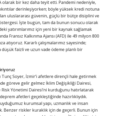
olarak bir kez daha teyit etti. Pandemi nedeniyle,
ıntılar derinleşiyorken; böyle yüksek kredi notuna
n uluslararası güvenin, güçlü bir bütçe disiplini ve
östergesi. İşte bugün, tam da bunun sonucu olarak
ndeki yatırımlarımız için yeni bir kaynak sağlamak
nda Fransız Kalkınma Ajansı (AFD) ile 49 milyon 800
za atıyoruz. Kararlı çalışmalarımız sayesinde;
düşük faizli ve uzun vade ödeme planlı bir
tiriyoruz
Tunç Soyer, İzmir’i afetlere dirençli hale getirmek
inde göreve gelir gelmez İklim Değişikliği Dairesi,
 Risk Yönetimi Dairesi’ni kurduğunu hatırlatarak
prem afetleri geçekleştiğinde hazırlıklıydık.
 duyduğumuz kurumsal yapı, uzmanlık ve insan
 Benzer riskler kuraklık için de geçerli. Bunun için