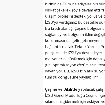
birinin de Türk belediyelerinin sü
dikkat çekerek şöyle devam etti: “
ulaşım projesini destekliyoruz ve
İZSU'ya verdiğimiz bu destekle su 
Bu kredi olanağı Çeşme bölgesinde
sağlamayı ve bölgenin iklim değişik
korunmasında gelir getirmeyen suy
bağlantılı olarak Teknik Yardım Pr
geliştirmede İZSU'yu destekleyecek
maliyetlerini düşürmek için daha iy
gibi optimizasyon çözümlerini tes
dayanıyor. Bu, İZSU için atık su yö
tüm su döngüsüne yayılabilir.”
Çeşme ve Dikili’de yapılacak çalış
İZSU Genel Müdürlüğü Çeşme ilçesi
sıkıntısını gidermek için eskiyen v