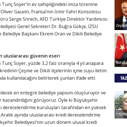
 Tunç Soyer’in ev sahipliğindeki imza törenine
Oliver Gauvin, Fransa’nın İzmir Fahri Konsolosu
Hak
örü Serge Snrech, AFD Türkiye Direktör Yardımcısı
lediyesi Genel Sekreteri Dr. Buğra Gökçe, İZSU
Bu pr
Belediye Başkanı Ekrem Oran ve Dikili Belediye
hede
ALİ
 uluslararası güvenin eseri
Tunç Soyer, yüzde 3,2 faiz oranıyla 4 yıl anapara
Türki
kazan
kredinin Çeşme ve Dikili ilçelerinin içme suyu iletim
da kullanılacağını belirterek şunları ifade etti:
TAZ
CAN
bilecek en entegre belediye yapısını oluşturuyor ve
 kazandırdığını görüyoruz. Öyle ki Büyükşehir
Göko
ı derecelendirme kuruluşları tarafından en yüksek
.Aralık ayında uluslararası kredi derecelendirme
ükşehir Belediyesi’nin uzun dönem ulusal kredi