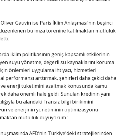
liver Gauvin ise Paris İklim Anlaşması’nın beşinci
düzenlenen bu imza törenine katılmaktan mutluluk
tti:
rda iklim politikasının geniş kapsamlı etkilerinin
eyen suyu yönetme, değerli su kaynaklarını koruma
 için önlemleri uygulama ihtiyacı, hizmetleri
sal performansı arttırmak, şehirleri daha çekici daha
ak ve enerji tüketimini azaltmak konusunda kamu
erek daha önemli hale geldi. Sunulan kredinin yanı
ılığıyla bu alandaki Fransız bilgi birikimini
uyun ve enerjinin yönetiminin optimizasyonu
olmaktan mutluluk duyuyorum.”
nuşmasında AFD’nin Türkiye'deki stratejilerinden