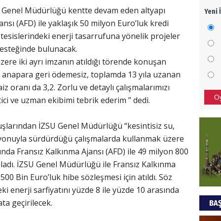
SU Genel Müdürlüğü kentte devam eden altyapı
Yeni 
Mezar
jansı (AFD) ile yaklaşık 50 milyon Euro’luk kredi
bıra
 tesislerindeki enerji tasarrufuna yönelik projeler
Sult
desteğinde bulunacak.
NEC
zere iki ayrı imzanın atıldığı törende konuşan
a anapara geri ödemesiz, toplamda 13 yıla uzanan
BAŞYA
z oranı da 3,2. Zorlu ve detaylı çalışmalarımızı
önem
O
ci ve uzman ekibimi tebrik ederim ” dedi.
Ziy
uşlarından İZSU Genel Müdürlüğü “kesintisiz su,
misyonuyla sürdürdüğü çalışmalarda kullanmak üzere
İKLİM
ında Fransız Kalkınma Ajansı (AFD) ile 49 milyon 800
DÜNY
aladı. İZSU Genel Müdürlüğü ile Fransız Kalkınma
YAPI
 500 Bin Euro’luk hibe sözleşmesi için atıldı. Söz
HÜS
eki enerji sarfiyatını yüzde 8 ile yüzde 10 arasında
ta geçirilecek.
BAŞ
Kapka