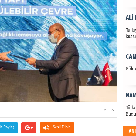
ALİ
Türki
kazan
CAN
Göko
NAM
Türk
A+
A-
Budu
da Paylaş
Sesli Dinle
AN
EKR