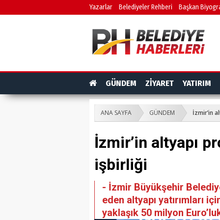
Yazarlar
Belediyeler Rehberi
Başkan Biyogra
GÜNDEM
ZİYARET
YATIRIM
ANA SAYFA
GÜNDEM
İzmir’in al
İzmir’in altyapı pr
işbirliği
- İzmir Büyükşehir Beledi
eden altyapı yatırımları iç
yaklaşık 50 milyon Euro’lu