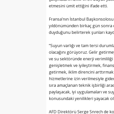
etmesini ümit ettiğini ifade etti.
Fransa’nın İstanbul Başkonsolosu O
yıldönümünden birkaç gün sonra 
duyduğunu belirterek şunları kayde
“Suyun varlığı ve tam tersi durumla
olacağını görüyoruz. Gelir getirm
ve su sektöründe enerji verimliliği
genişletmek ve iyileştirmek, finan
getirmek, iklim direncini arttırm
hizmetlerine izin verilmesiyle gid
sıra amaçlanan teknik işbirliği arac
paylaşacak, iyi uygulamaları ve s
konusundaki yenilikleri yayacak 
AFD Direktörü Serge Snrech de ko