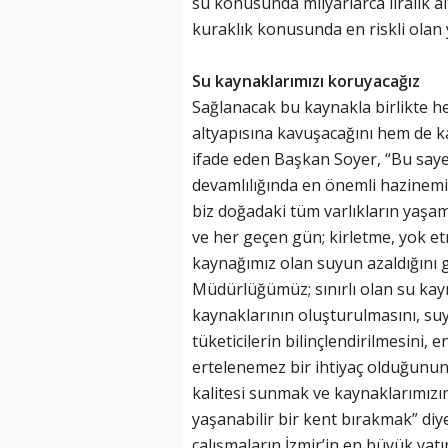
su konusunda milyarlarca liralık alt
kuraklık konusunda en riskli olan 
Su kaynaklarımızı koruyacağız
Sağlanacak bu kaynakla birlikte hem
altyapısına kavuşacağını hem de ka
ifade eden Başkan Soyer, “Bu say
devamlılığında en önemli hazinemi
biz doğadaki tüm varlıkların yaşam
ve her geçen gün; kirletme, yok etm
kaynağımız olan suyun azaldığını
Müdürlüğümüz; sınırlı olan su kay
kaynaklarının oluşturulmasını, suyu
tüketicilerin bilinçlendirilmesini,
ertelenemez bir ihtiyaç olduğunun 
kalitesi sunmak ve kaynaklarımızın
yaşanabilir bir kent bırakmak” diy
çalışmaların İzmir’in en büyük yat