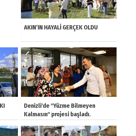
AKIN’IN HAYALİ GERÇEK OLDU
KI
Denizli'de "Yüzme Bilmeyen
Kalmasın" projesi başladı.