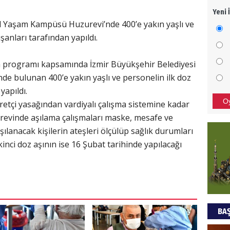
Yeni 
Mezar
l Yaşam Kampüsü Huzurevi’nde 400’e yakın yaşlı ve
bıra
ışanları tarafından yapıldı.
Sult
NEC
ma programı kapsamında İzmir Büyükşehir Belediyesi
 bulunan 400’e yakın yaşlı ve personelin ilk doz
BAŞYA
yapıldı.
önem
O
retçi yasağından vardiyalı çalışma sistemine kadar
revinde aşılama çalışmaları maske, mesafe ve
Ziy
şılanacak kişilerin ateşleri ölçülüp sağlık durumları
kinci doz aşının ise 16 Şubat tarihinde yapılacağı
İKLİM
DÜNY
YAPI
HÜS
BAŞ
Kapka