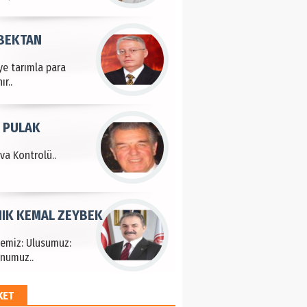
 BEKTAN
ye tarımla para
ır..
 PULAK
va Kontrolü..
IK KEMAL ZEYBEK
çemiz: Ulusumuz:
numuz..
KET
EM HAYRİ PEKER