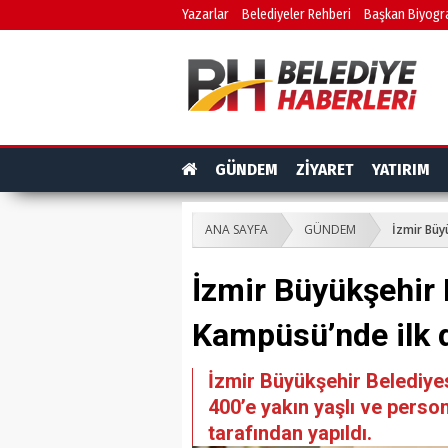
Yazarlar
Belediyeler Rehberi
Başkan Biyogra
GÜNDEM
ZİYARET
YATIRIM
ANA SAYFA
GÜNDEM
İzmir Büy
İzmir Büyükşehir
Kampüsü’nde ilk d
İzmir Büyükşehir Belediy
400’e yakın yaşlı ve persone
tarafından yapıldı.