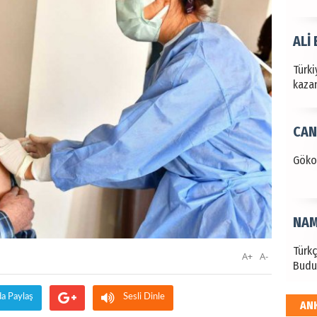
ALİ
Türki
kazan
CAN
Göko
NAM
Türk
A+
A-
Budu
da Paylaş
Sesli Dinle
AN
EKR