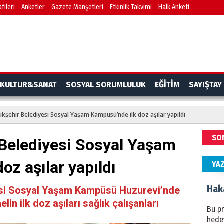
fileri
Anketler
Gazete Manşetleri
Etkinlik Takvimi
Halk Anketi
BAŞYA
önem
Ziy
İKLİM
KULTUR&SANAT
SOSYAL SORUMLULUK
EĞİTİM
SAYIŞTAY
DÜNY
YAPI
ükşehir Belediyesi Sosyal Yaşam Kampüsü’nde ilk doz aşılar yapıldı
HÜS
SO
 Belediyesi Sosyal Yaşam
Kapka
oz aşılar yapıldı
YA
Hak
esi Sosyal Yaşam Kampüsü Huzurevi’nde
lin ilk doz aşıları sağlık çalışanları
Bu pr
hede