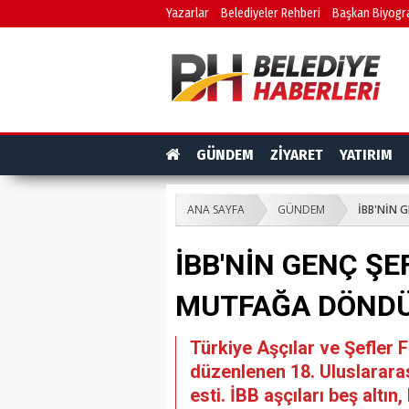
Yazarlar
Belediyeler Rehberi
Başkan Biyogra
GÜNDEM
ZİYARET
YATIRIM
ANA SAYFA
GÜNDEM
İBB'NİN 
İBB'NİN GENÇ ŞE
MUTFAĞA DÖND
Türkiye Aşçılar ve Şefler
düzenlenen 18. Uluslararas
esti. İBB aşçıları beş alt