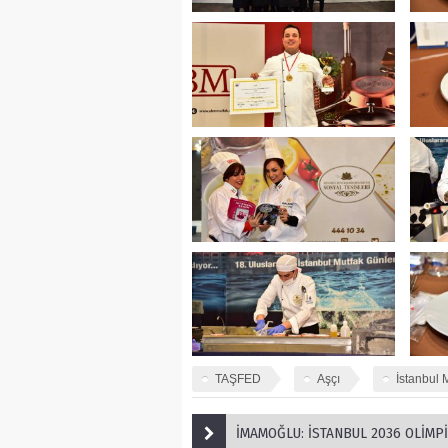
TAŞFED
Aşçı
İstanbul 
İMAMOĞLU: İSTANBUL 2036 OLİMPİYATI MUTLAK H