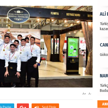
ALİ
Türki
kazan
CAN
Göko
NAM
Türk
Budu
A+
A-
AN
EKR
da Paylaş
Sesli Dinle