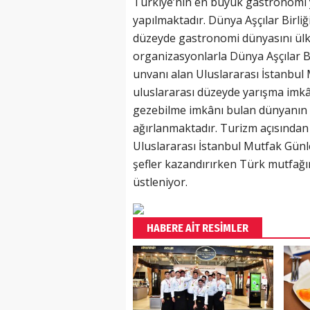
Türkiye’nin en büyük gastronomi ya
yapılmaktadır. Dünya Aşçılar Birliği
düzeyde gastronomi dünyasını ülke
organizasyonlarla Dünya Aşçılar Bi
unvanı alan Uluslararası İstanbul 
uluslararası düzeyde yarışma imkâ
gezebilme imkânı bulan dünyanın u
ağırlanmaktadır. Turizm açısında
Uluslararası İstanbul Mutfak Günl
şefler kazandırırken Türk mutfağı
üstleniyor.
HABERE AİT RESİMLER