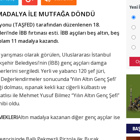
Yeni 
Mezar
1 MADALYA İLE MUTFAĞA DÖNDÜ
bıra
Sult
syonu (TAŞFED) tarafından düzenlenen 18.
i’nde İBB fırtınası esti. İBB aşçıları beş altın, beş
NEC
plam 11 madalya kazandı.
BAŞYA
yarışması olarak görülen, Uluslararası İstanbul
önem
O
şehir Belediyesi’nin (İBB) genç aşçıları damga
lerini sergiledi. Yerli ve yabancı 120 şef jüri,
Ziy
. Değerlendirmeler sonucunda ‘Yılın Altın Genç Şefi’
i dolması, ıspanak kekli kaz ciğerli külbastı ve
İKLİM
tlısı ile Mehmet Yusuf Bilmez “Yılın Altın Genç Şefi”
DÜNY
ibi oldu.
YAPI
MEKLERI
Altın madalya kazanan diğer genç aşçılar ise
HÜS
BAŞ
Kapka
egorisinde Ballı Pekmezli Pirzola ile; Burak