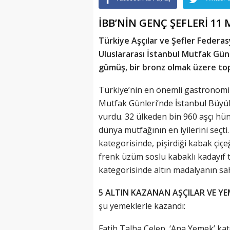
İBB’NİN GENÇ ŞEFLERİ 1
Türkiye Aşçılar ve Şefler Federa
Uluslararası İstanbul Mutfak Günler
gümüş, bir bronz olmak üzere to
Türkiye’nin en önemli gastronomi 
Mutfak Günleri’nde İstanbul Büyük
vurdu. 32 ülkeden bin 960 aşçı hüner
dünya mutfağının en iyilerini seçti
kategorisinde, pişirdiği kabak çiçeğ
frenk üzüm soslu kabaklı kadayıf ta
kategorisinde altın madalyanın sah
5 ALTIN KAZANAN AŞÇILAR VE YE
şu yemeklerle kazandı:
Fatih Talha Celep, ‘Ana Yemek’ kat