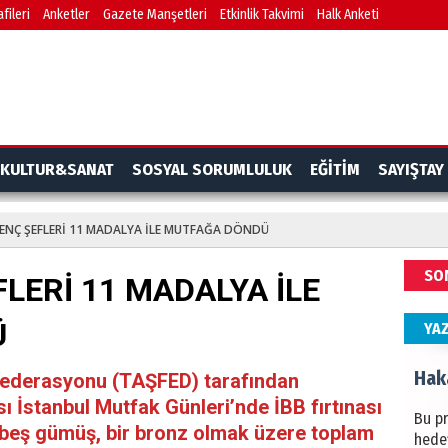
fileri
Anketler
Gazete Manşetleri
Etkinlik Takvimi
Halk Anketi
BAŞYA
önem
Ziy
İKLİM
KULTUR&SANAT
SOSYAL SORUMLULUK
EĞİTİM
SAYIŞTAY
DÜNY
YAPI
GENÇ ŞEFLERİ 11 MADALYA İLE MUTFAĞA DÖNDÜ
HÜS
SO
FLERİ 11 MADALYA İLE
Kapka
Ü
YA
Hak
 Federasyonu (TAŞFED) tarafından
ı İstanbul Mutfak Günleri’nde İBB fırtınası
Bu pr
ın, beş gümüş, bir bronz olmak üzere toplam
hede