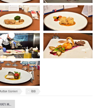
Mutfak Günleri
İBB
EDEFİMİZ