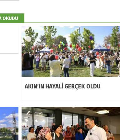
DA OKUDU
AKIN’IN HAYALİ GERÇEK OLDU