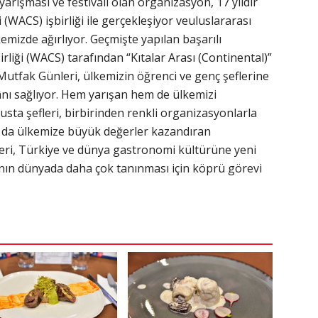
rışması ve festivali olan organizasyon, 17 yıldır
 (WACS) işbirliği ile gerçekleşiyor veuluslararası
mizde ağırlıyor. Geçmişte yapılan başarılı
rliği (WACS) tarafından “Kıtalar Arası (Continental)”
Mutfak Günleri, ülkemizin öğrenci ve genç şeflerine
nı sağlıyor. Hem yarışan hem de ülkemizi
sta şefleri, birbirinden renkli organizasyonlarla
n da ülkemize büyük değerler kazandıran
eri, Türkiye ve dünya gastronomi kültürüne yeni
nın dünyada daha çok tanınması için köprü görevi