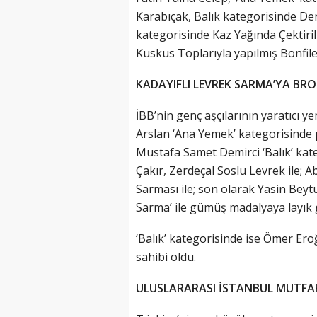
Karabıçak, Balık kategorisinde Den
kategorisinde Kaz Yağında Çektiril
Kuskus Toplarıyla yapılmış Bonfile 
KADAYIFLI LEVREK SARMA’YA BR
İBB’nin genç aşçılarının yaratıcı y
Arslan ‘Ana Yemek’ kategorisinde pi
Mustafa Samet Demirci ‘Balık’ ka
Çakır, Zerdeçal Soslu Levrek ile; 
Sarması ile; son olarak Yasin Beytul
Sarma’ ile gümüş madalyaya layık 
‘Balık’ kategorisinde ise Ömer Er
sahibi oldu.
ULUSLARARASI İSTANBUL MUTFA