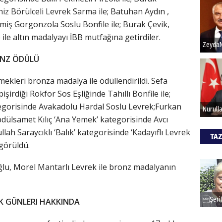
iz Börülceli Levrek Sarma ile; Batuhan Aydın ,
miş Gorgonzola Soslu Bonfile ile; Burak Çevik,
Hak
ile altın madalyayı İBB mutfağına getirdiler.
Bu pr
ONZ ÖDÜLÜ
hede
emekleri bronza madalya ile ödüllendirildi. Sefa
ALİ
şirdiği Rokfor Sos Eşliğinde Tahıllı Bonfile ile;
tegorisinde Avakadolu Hardal Soslu Levrek;Furkan
Türki
Abdülsamet Kılıç ‘Ana Yemek’ kategorisinde Avcı
kazan
lah Saraycıklı ‘Balık’ kategorisinde ‘Kadayıflı Levrek
TAZ
görüldü.
CAN
oğlu, Morel Mantarlı Levrek ile bronz madalyanın
Göko
K GÜNLERI HAKKINDA