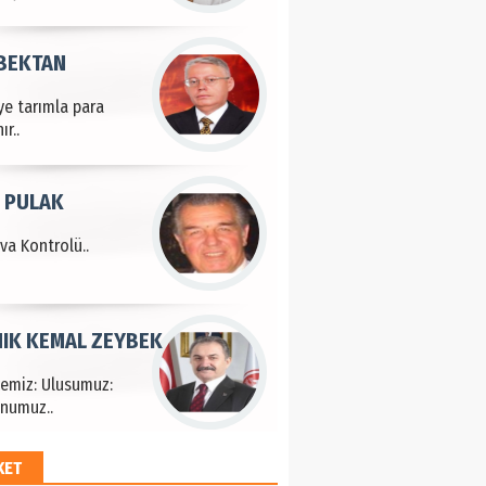
 BEKTAN
ye tarımla para
ır..
 PULAK
va Kontrolü..
IK KEMAL ZEYBEK
çemiz: Ulusumuz:
numuz..
KET
EM HAYRİ PEKER