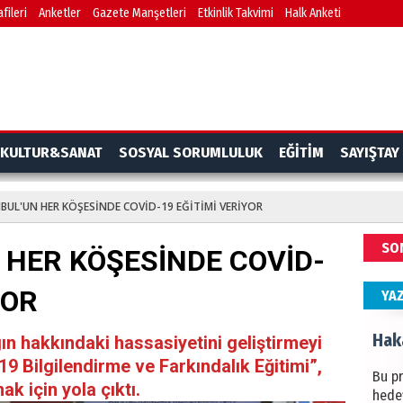
fileri
Anketler
Gazete Manşetleri
Etkinlik Takvimi
Halk Anketi
BAŞYA
önem
Ziy
İKLİM
KULTUR&SANAT
SOSYAL SORUMLULUK
EĞİTİM
SAYIŞTAY
DÜNY
YAPI
NBUL'UN HER KÖŞESİNDE COVİD-19 EĞİTİMİ VERİYOR
HÜS
SO
N HER KÖŞESİNDE COVİD-
Kapka
YOR
YA
Hak
gın hakkındaki hassasiyetini geliştirmeyi
9 Bilgilendirme ve Farkındalık Eğitimi”,
Bu pr
k için yola çıktı.
hede