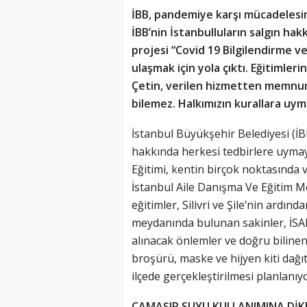
İBB, pandemiye karşı mücadelesind
İBB’nin İstanbulluların salgın ha
projesi “Covid 19 Bilgilendirme ve
ulaşmak için yola çıktı. Eğitimler
Çetin, verilen hizmetten memnu
bilemez. Halkımızın kurallara uym
İstanbul Büyükşehir Belediyesi (İB
hakkında herkesi tedbirlere uymay
Eğitimi, kentin birçok noktasında 
İstanbul Aile Danışma Ve Eğitim Me
eğitimler, Silivri ve Şile’nin ardın
meydanında bulunan sakinler, İSAD
alınacak önlemler ve doğru bilinen 
broşürü, maske ve hijyen kiti dağı
ilçede gerçekleştirilmesi planlanıyo
ÇAMAŞIR SUYU KULLANIMINA Dİ