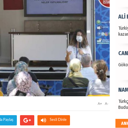
ALİ
Türki
kazan
CAN
Göko
NAM
Türk
A+
A-
Budu
da Paylaş
Sesli Dinle
AN
EKR