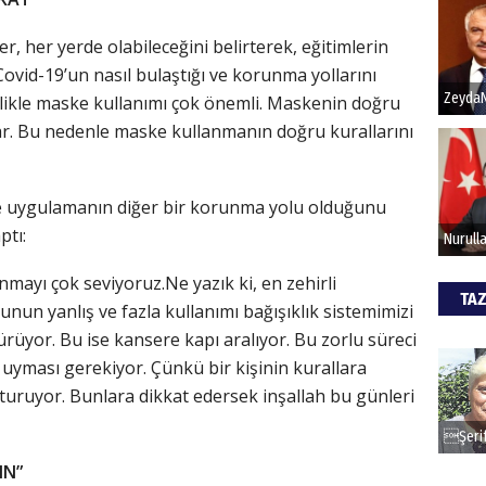
er, her yerde olabileceğini belirterek, eğitimlerin
Hak
Covid-19’un nasıl bulaştığı ve korunma yollarını
ellikle maske kullanımı çok önemli. Maskenin doğru
Bu pr
hede
ar. Bu nedenle maske kullanmanın doğru kurallarını
ALİ
lde uygulamanın diğer bir korunma yolu olduğunu
ptı:
Türki
kazan
mayı çok seviyoruz.Ne yazık ki, en zehirli
TAZ
nun yanlış ve fazla kullanımı bağışıklık sistemimizi
CAN
ürüyor. Bu ise kansere kapı aralıyor. Bu zorlu süreci
 uyması gerekiyor. Çünkü bir kişinin kurallara
Göko
şturuyor. Bunlara dikkat edersek inşallah bu günleri
IN”