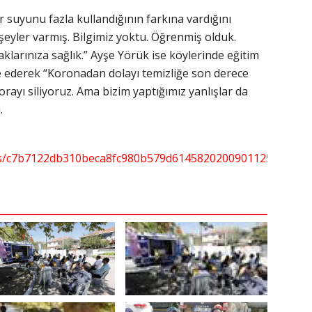
r suyunu fazla kullandığının farkına vardığını
z şeyler varmış. Bilgimiz yoktu. Öğrenmiş olduk.
yaklarınıza sağlık.” Ayşe Yörük ise köylerinde eğitim
de ederek “Koronadan dolayı temizliğe son derece
rayı siliyoruz. Ama bizim yaptığımız yanlışlar da
.
ds/c7b7122db310beca8fc980b579d6145820200901125354/5b5