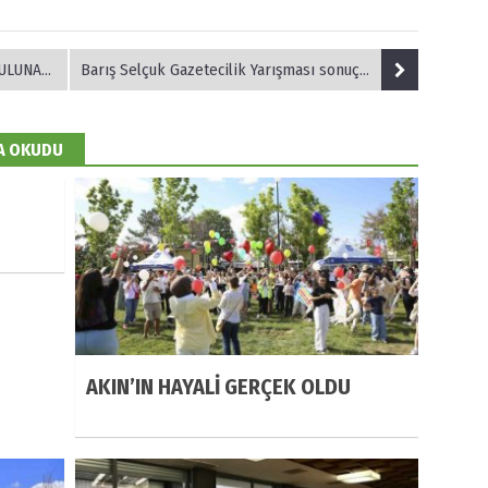
L SİVAS
Barış Selçuk Gazetecilik Yarışması sonuçlandı
DA OKUDU
AKIN’IN HAYALİ GERÇEK OLDU