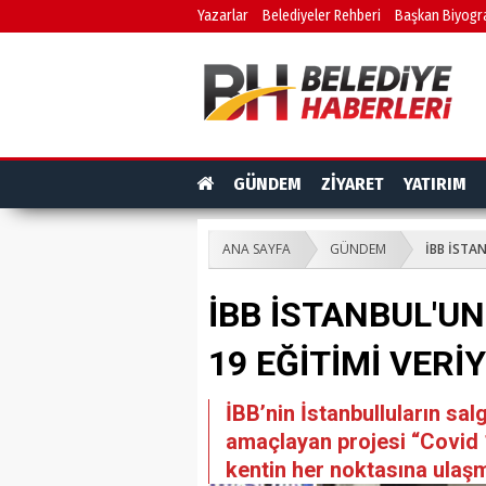
Yazarlar
Belediyeler Rehberi
Başkan Biyogra
GÜNDEM
ZİYARET
YATIRIM
ANA SAYFA
GÜNDEM
İBB İSTA
İBB İSTANBUL'U
19 EĞİTİMİ VERİ
İBB’nin İstanbulluların sal
amaçlayan projesi “Covid 1
kentin her noktasına ulaşma