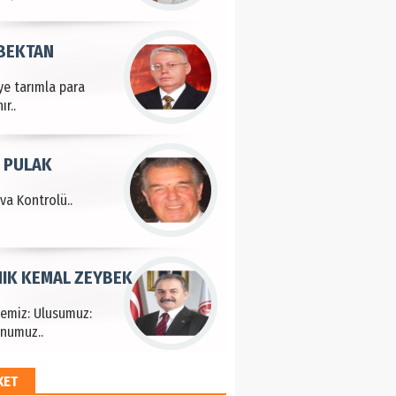
 BEKTAN
ye tarımla para
ır..
 PULAK
va Kontrolü..
IK KEMAL ZEYBEK
çemiz: Ulusumuz:
numuz..
KET
EM HAYRİ PEKER