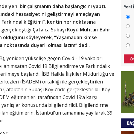
e yeni bir çalışmanın daha başlangıcını yaptı.
Yeni 
Mezar
kkındaki hassasiyetini geliştirmeyi amaçlayan
bıra
 Farkındalık Eğitimi”, kentin her noktasına
Sult
in gerçekleştiği Çatalca Subaşı Köyü Muhtarı Bahri
NEC
n olduğunu söyleyerek, “Yaşamadan kimse
a noktasında duyarlı olması lazım” dedi.
BAŞYA
önem
B), yeniden yükselişe geçen Covid - 19 vakaları
O
ı anımsatan Covid 19 Bilgilendirme ve Farkındalık
verilmeye başlandı. İBB Halkla İlişkiler Müdürlüğü ve
Ziy
rkezleri (İSADEM) ortaklığı ile gerçekleştirilen
İKLİM
dan Çatalca’nın Subaşı Köyü’nde gerçekleştirildi. Köy
DÜNY
EM eğitmenleri tarafından Covid 19’a karşı
YAPI
yanlışlar konusunda bilgilendirildi. Bilgilendirme
HÜS
tılan eğitimlerin, İstanbul’un tamamına yayılarak 39
r.
BAŞ
Kapka
KKAT