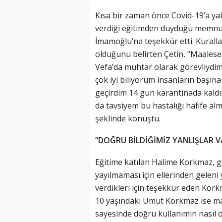
Kısa bir zaman önce Covid-19’a ya
verdiği eğitimden duyduğu memnun
İmamoğlu’na teşekkür etti. Kura
olduğunu belirten Çetin, “Maalese
Vefa’da muhtar olarak görevliydi
çok iyi biliyorum insanların başın
geçirdim 14 gün karantinada kaldım
da tavsiyem bu hastalığı hafife al
şeklinde konuştu.
“DOĞRU BİLDİĞİMİZ YANLIŞLAR V
Eğitime katılan Halime Korkmaz, ge
yayılmaması için ellerinden geleni y
verdikleri için teşekkür eden Korkm
10 yaşındaki Umut Korkmaz ise mas
sayesinde doğru kullanımın nasıl o