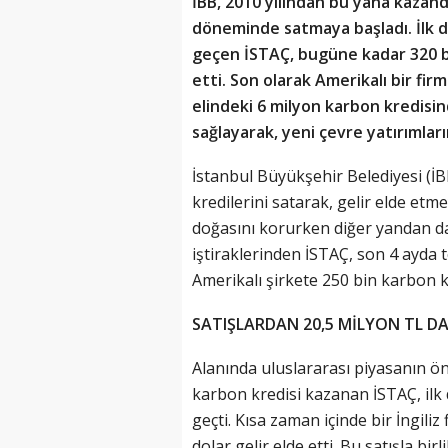
İBB, 2010 yılından bu yana kazand
döneminde satmaya başladı. İlk de
geçen İSTAÇ, bugüne kadar 320 bi
etti. Son olarak Amerikalı bir fi
elindeki 6 milyon karbon kredisi
sağlayarak, yeni çevre yatırımla
İstanbul Büyükşehir Belediyesi (İBB
kredilerini satarak, gelir elde et
doğasını korurken diğer yandan da 
iştiraklerinden İSTAÇ, son 4 ayda t
Amerikalı şirkete 250 bin karbon kr
SATIŞLARDAN 20,5 MİLYON TL D
Alanında uluslararası piyasanın 
karbon kredisi kazanan İSTAÇ, ilk 
geçti. Kısa zaman içinde bir İngiliz
dolar gelir elde etti. Bu satışla bir