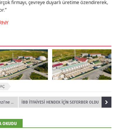
birçok firmayı, çevreye duyarlı üretime özendirerek,
or.”
RhiY
TAÇ
önüşüyor
İBB İTFAİYESİ HENDEK İÇİN SEFERBER OLDU
DA OKUDU