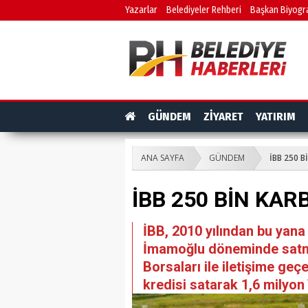
Yazarlar
Belediyeler Rehberi
Başkan Biyogra
GÜNDEM
ZİYARET
YATIRIM
ANA SAYFA
GÜNDEM
İBB 250 
İBB 250 BİN KAR
İBB, 2010 yılından bu yana
İmamoğlu döneminde satma
Borsaları ile iletişime ge
kredisi satarak 1,6 milyon T