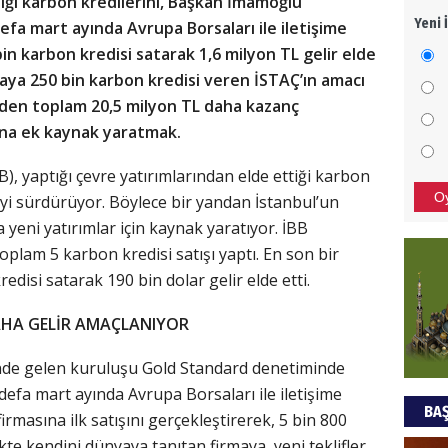
ığı karbon kredilerini, Başkan İmamoğlu
Yeni 
fa mart ayında Avrupa Borsaları ile iletişime
Mezar
n karbon kredisi satarak 1,6 milyon TL gelir elde
bıra
Sult
rmaya 250 bin karbon kredisi veren İSTAÇ’ın amacı
nden toplam 20,5 milyon TL daha kazanç
NEC
rına ek kaynak yaratmak.
BAŞYA
), yaptığı çevre yatırımlarından elde ettiği karbon
önem
O
meyi sürdürüyor. Böylece bir yandan İstanbul’un
yeni yatırımlar için kaynak yaratıyor. İBB
Ziy
oplam 5 karbon kredisi satışı yaptı. En son bir
edisi satarak 190 bin dolar gelir elde etti.
İKLİM
DÜNY
AHA GELİR AMAÇLANIYOR
YAPI
önde gelen kuruluşu Gold Standard denetiminde
HÜS
defa mart ayında Avrupa Borsaları ile iletişime
BAŞ
Kapka
 firmasına ilk satışını gerçekleştirerek, 5 bin 800
likte kendini dünyaya tanıtan firmaya, yeni teklifler