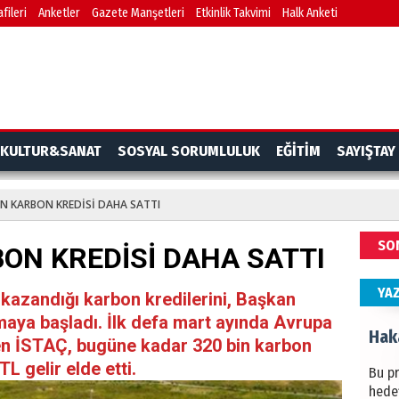
fileri
Anketler
Gazete Manşetleri
Etkinlik Takvimi
Halk Anketi
BAŞYA
önem
Ziy
İKLİM
KULTUR&SANAT
SOSYAL SORUMLULUK
EĞİTİM
SAYIŞTAY
DÜNY
YAPI
BİN KARBON KREDİSİ DAHA SATTI
HÜS
SO
BON KREDİSİ DAHA SATTI
Kapka
YA
 kazandığı karbon kredilerini, Başkan
ya başladı. İlk defa mart ayında Avrupa
Hak
çen İSTAÇ, bugüne kadar 320 bin karbon
L gelir elde etti.
Bu pr
hede