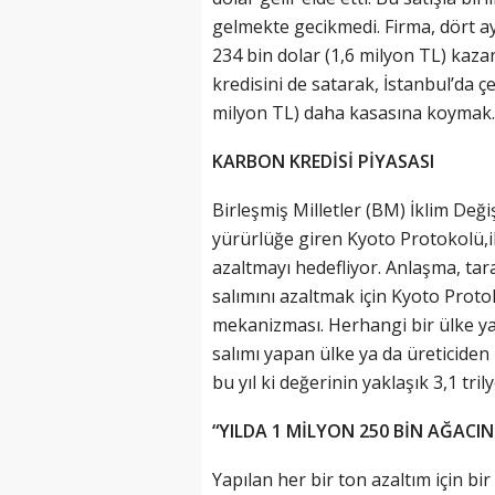
gelmekte gecikmedi. Firma, dört a
234 bin dolar (1,6 milyon TL) kaza
kredisini de satarak, İstanbul’da ç
milyon TL) daha kasasına koymak.
KARBON KREDİSİ PİYASASI
Birleşmiş Milletler (BM) İklim Değ
yürürlüğe giren Kyoto Protokolü,ik
azaltmayı hedefliyor. Anlaşma, tar
salımını azaltmak için Kyoto Prot
mekanizması. Herhangi bir ülke ya
salımı yapan ülke ya da üreticiden
bu yıl ki değerinin yaklaşık 3,1 tr
“YILDA 1 MİLYON 250 BİN AĞACI
Yapılan her bir ton azaltım için bi