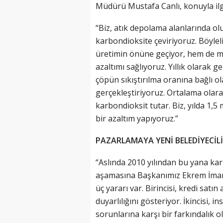
Müdürü Mustafa Canlı, konuyla ilgi
“Biz, atık depolama alanlarında ol
karbondioksite çeviriyoruz. Böyleli
üretimin önüne geçiyor, hem de me
azaltımı sağlıyoruz. Yıllık olarak g
çöpün sıkıştırılma oranına bağlı ol
gerçekleştiriyoruz. Ortalama olara
karbondioksit tutar. Biz, yılda 1,5
bir azaltım yapıyoruz.”
PAZARLAMAYA YENİ BELEDİYECİL
“Aslında 2010 yılından bu yana ka
aşamasına Başkanımız Ekrem İmamo
üç yararı var. Birincisi, kredi sat
duyarlılığını gösteriyor. İkincisi,
sorunlarına karşı bir farkındalık o