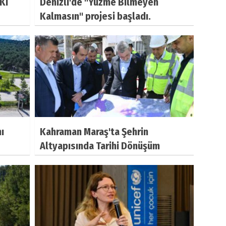
KI
Denizli'de "Yüzme Bilmeyen
Kalmasın" projesi başladı.
ı
Kahraman Maraş'ta Şehrin
Altyapısında Tarihi Dönüşüm