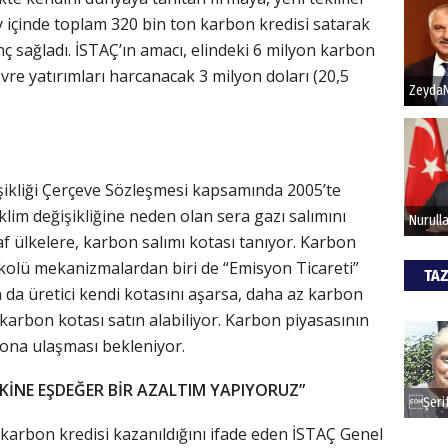
y içinde toplam 320 bin ton karbon kredisi satarak
nç sağladı. İSTAÇ’ın amacı, elindeki 6 milyon karbon
Hak
evre yatırımları harcanacak 3 milyon doları (20,5
Bu pr
hede
ALİ
işikliği Çerçeve Sözleşmesi kapsamında 2005’te
lim değişikliğine neden olan sera gazı salımını
Türki
af ülkelere, karbon salımı kotası tanıyor. Karbon
kazan
okolü mekanizmalardan biri de “Emisyon Ticareti”
TAZ
 da üretici kendi kotasını aşarsa, daha az karbon
CAN
 karbon kotası satın alabiliyor. Karbon piyasasının
ilyona ulaşması bekleniyor.
Göko
NKİNE EŞDEĞER BİR AZALTIM YAPIYORUZ”
r karbon kredisi kazanıldığını ifade eden İSTAÇ Genel