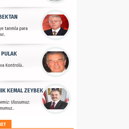
 BEKTAN
ye tarımla para
ır..
 PULAK
va Kontrolü..
IK KEMAL ZEYBEK
çemiz: Ulusumuz:
numuz..
KET
EM HAYRİ PEKER