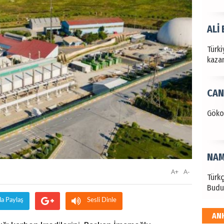
ALİ
Türki
kazan
CAN
Göko
NAM
A+
A-
Türk
Budu
da Paylaş
Sesli Dinle
AN
EKR