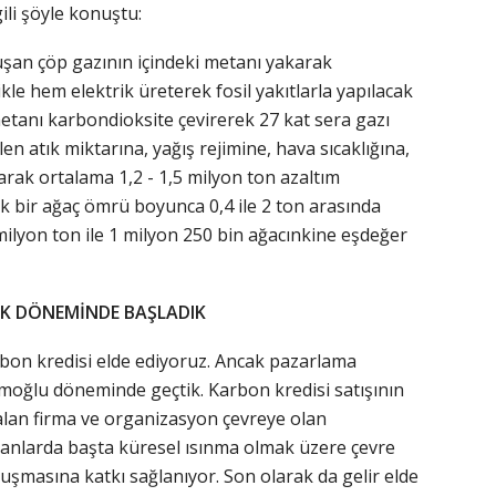
li şöyle konuştu:
uşan çöp gazının içindeki metanı yakarak
kle hem elektrik üreterek fosil yakıtlarla yapılacak
tanı karbondioksite çevirerek 27 kat sera gazı
elen atık miktarına, yağış rejimine, hava sıcaklığına,
arak ortalama 1,2 - 1,5 milyon ton azaltım
k bir ağaç ömrü boyunca 0,4 ile 2 ton arasında
 milyon ton ile 1 milyon 250 bin ağacınkine eşdeğer
İK DÖNEMİNDE BAŞLADIK
rbon kredisi elde ediyoruz. Ancak pazarlama
ğlu döneminde geçtik. Karbon kredisi satışının
ın alan firma ve organizasyon çevreye olan
 insanlarda başta küresel ısınma olmak üzere çevre
luşmasına katkı sağlanıyor. Son olarak da gelir elde