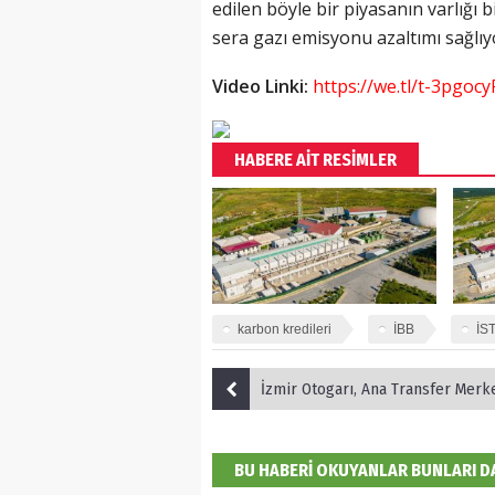
edilen böyle bir piyasanın varlığı 
sera gazı emisyonu azaltımı sağlıy
Video Linki:
https://we.tl/t-3pgocy
HABERE AİT RESİMLER
karbon kredileri
İBB
İS
İzmir Otogarı, Ana Transfer Merkezi’ne d
BU HABERİ OKUYANLAR BUNLARI 