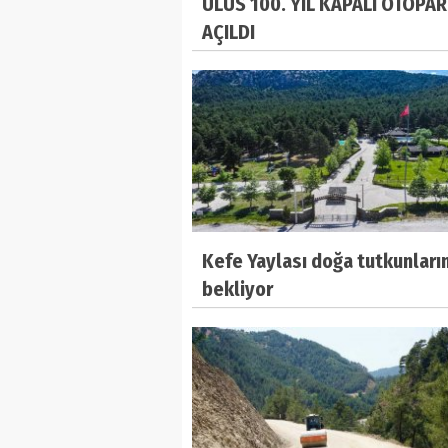
ULUS 100. YIL KAPALI OTOPAR
AÇILDI
Kefe Yaylası doğa tutkunların
bekliyor