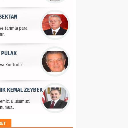
 BEKTAN
ye tarımla para
ır..
 PULAK
va Kontrolü..
IK KEMAL ZEYBEK
çemiz: Ulusumuz:
numuz..
KET
EM HAYRİ PEKER