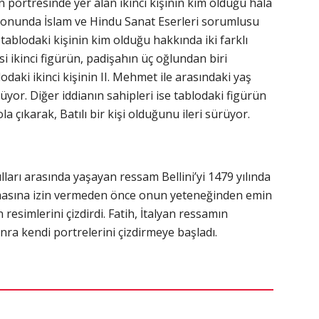
portresinde yer alan ikinci kişinin kim olduğu hala
alonunda İslam ve Hindu Sanat Eserleri sorumlusu
tablodaki kişinin kim olduğu hakkında iki farklı
i ikinci figürün, padişahın üç oğlundan biri
odaki ikinci kişinin II. Mehmet ile arasındaki yaş
tüyor. Diğer iddianın sahipleri ise tablodaki figürün
la çıkarak, Batılı bir kişi olduğunu ileri sürüyor.
ları arasında yaşayan ressam Bellini’yi 1479 yılında
apmasına izin vermeden önce onun yeteneğinden emin
n resimlerini çizdirdi. Fatih, İtalyan ressamın
ra kendi portrelerini çizdirmeye başladı.