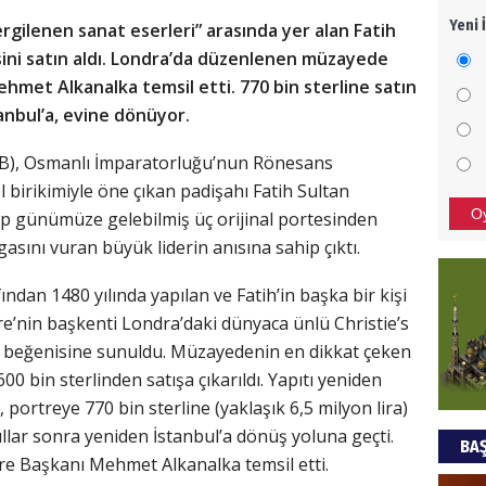
Yeni 
ergilenen sanat eserleri” arasında yer alan Fatih
Mezar
sini satın aldı. Londra’da düzenlenen müzayede
bıra
Sult
 Mehmet Alkanalka temsil etti. 770 bin sterline satın
tanbul’a, evine dönüyor.
NEC
İBB), Osmanlı İmparatorluğu’nun Rönesans
BAŞYA
 birikimiyle öne çıkan padişahı Fatih Sultan
önem
O
p günümüze gelebilmiş üç orijinal portesinden
gasını vuran büyük liderin anısına sahip çıktı.
Ziy
ından 1480 yılında yapılan ve Fatih’in başka bir kişi
İKLİM
ere’nin başkenti Londra’daki dünyaca ünlü Christie’s
DÜNY
n beğenisine sunuldu. Müzayedenin en dikkat çeken
YAPI
00 bin sterlinden satışa çıkarıldı. Yapıtı yeniden
portreye 770 bin sterline (yaklaşık 6,5 milyon lira)
HÜS
ıllar sonra yeniden İstanbul’a dönüş yoluna geçti.
BAŞ
Kapka
ire Başkanı Mehmet Alkanalka temsil etti.