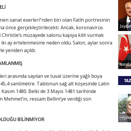
ELİ
Hak
enen sanat eserleri”nden biri olan Fatih portresinin
ha önce gerçekleştirilecekti. Ancak, koronavirüs
Bu pr
Christie’s müzayede salonu kapıya kilit vurmak
hede
iki ay ertelenmesine neden oldu. Salon, aylar sonra
e yeniden açıldı.
ALİ
AMLANMIŞ
Türki
kazan
leri arasında sayılan ve tuval üzerine yağlı boya
TAZ
se 45,4 santimetre. Tablonun sağ alt köşesinde Latin
5 Kasım 1480. Belki de 3 Mayıs 1481 tarihinde
CAN
n Mehmet’in, ressam Bellini’ye verdiği son
Göko
 OLDUĞU BİLİNMİYOR