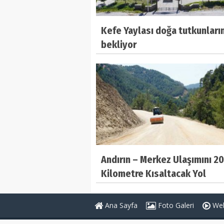
Kefe Yaylası doğa tutkunların
bekliyor
Andırın – Merkez Ulaşımını 20
Kilometre Kısaltacak Yol
Tamamlanıyor
Ana Sayfa
Foto Galeri
Web