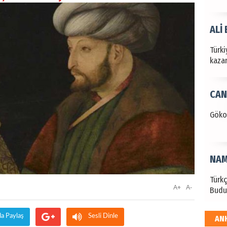
ALİ
Türki
kazan
CAN
Göko
NAM
Türk
A+
A-
Budu
da Paylaş
Sesli Dinle
AN
EKR