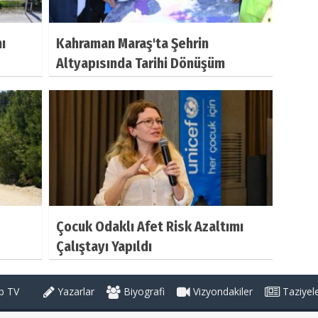
ı
Kahraman Maraş'ta Şehrin
Altyapısında Tarihi Dönüşüm
Çocuk Odaklı Afet Risk Azaltımı
Çalıştayı Yapıldı
 TV
Yazarlar
Biyografi
Vizyondakiler
Taziyel