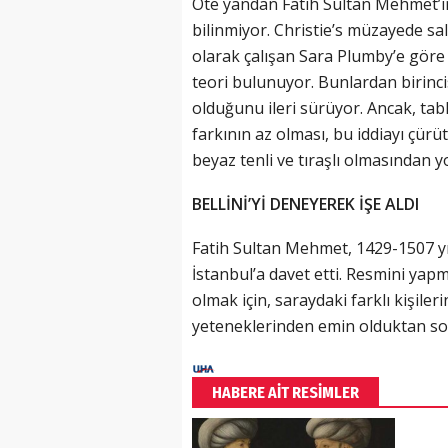
Öte yandan Fatih Sultan Mehmet’in 
bilinmiyor. Christie’s müzayede s
olarak çalışan Sara Plumby’e göre 
teori bulunuyor. Bunlardan birincis
olduğunu ileri sürüyor. Ancak, tabl
farkının az olması, bu iddiayı çürü
beyaz tenli ve tıraşlı olmasından yo
BELLİNİ’Yİ DENEYEREK İŞE ALDI
Fatih Sultan Mehmet, 1429-1507 yıl
İstanbul’a davet etti. Resmini y
olmak için, saraydaki farklı kişileri
yeteneklerinden emin olduktan son
HABERE AİT RESİMLER