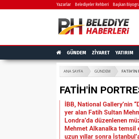
Yazarlar
Belediyeler Rehberi
Başkan Biyogra
GÜNDEM
ZİYARET
YATIRIM
ANA SAYFA
GÜNDEM
​FATİH'İ
​FATİH'İN PORTR
İBB, National Gallery’nin 
yer alan Fatih Sultan Mehmet
Londra’da düzenlenen müza
Mehmet Alkanalka temsil ett
uzun yıllar sonra İstanbul’