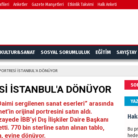
fileri
Anketler
Gazete Manşetleri
Etkinlik Takvimi
Halk Anketi
BAŞYA
önem
Ziy
İKLİM
KULTUR&SANAT
SOSYAL SORUMLULUK
EĞİTİM
SAYIŞTAY
DÜNY
YAPI
N PORTRESİ İSTANBUL'A DÖNÜYOR
HÜS
SO
ESİ İSTANBUL'A DÖNÜYOR
Kapka
YA
“Daimi sergilenen sanat eserleri” arasında
’in orijinal portresini satın aldı.
Hak
yede İBB’yi Dış İlişkiler Daire Başkanı
i. 770 bin sterline satın alınan tablo,
Bu pr
a, evine dönüyor.
hede