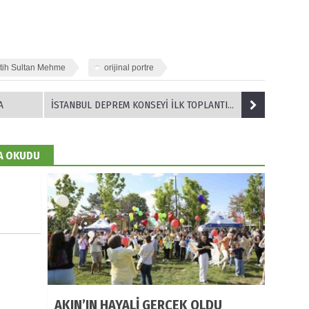
tih Sultan Mehme
orijinal portre
A
İSTANBUL DEPREM KONSEYİ İLK TOPLANTISINI GERÇEKLEŞTİRDİ
DA OKUDU
AKIN’IN HAYALİ GERÇEK OLDU