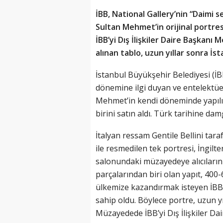
İBB, National Gallery’nin “Daimi s
Sultan Mehmet’in orijinal portre
İBB’yi Dış İlişkiler Daire Başkanı
alınan tablo, uzun yıllar sonra İs
İstanbul Büyükşehir Belediyesi (
dönemine ilgi duyan ve entelektüel
Mehmet’in kendi döneminde yapılı
birini satın aldı. Türk tarihine dam
İtalyan ressam Gentile Bellini taraf
ile resmedilen tek portresi, İngilt
salonundaki müzayedeye alıcıları
parçalarından biri olan yapıt, 400-6
ülkemize kazandırmak isteyen İBB, 
sahip oldu. Böylece portre, uzun y
Müzayedede İBB’yi Dış İlişkiler Da