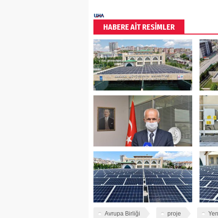
HABERE AİT RESİMLER
Avrupa Birliği
proje
Yen