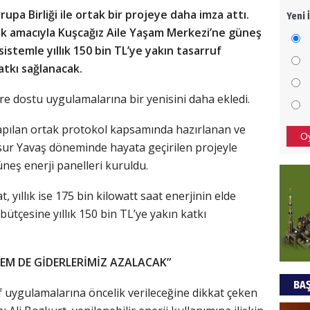
pa Birliği ile ortak bir projeye daha imza attı.
Yeni 
Mezar
ek amacıyla Kuşcağız Aile Yaşam Merkezi’ne güneş
bıra
sistemle yıllık 150 bin TL’ye yakın tasarruf
Sult
atkı sağlanacak.
NEC
e dostu uygulamalarına bir yenisini daha ekledi.
BAŞYA
önem
i yapılan ortak protokol kapsamında hazırlanan ve
O
r Yavaş döneminde hayata geçirilen projeyle
neş enerji panelleri kuruldu.
Ziy
yıllık ise 175 bin kilowatt saat enerjinin elde
İKLİM
bütçesine yıllık 150 bin TL’ye yakın katkı
DÜNY
YAPI
HÜS
HEM DE GİDERLERİMİZ AZALACAK”
BAŞ
Kapka
 uygulamalarına öncelik verileceğine dikkat çeken