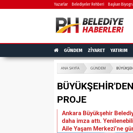
Yazarlar
Belediyeler Rehberi
Başkan Biyogra
GÜNDEM
ZİYARET
YATIRIM
ANA SAYFA
GÜNDEM
BÜYÜKŞEH
BÜYÜKŞEHİR'DEN
PROJE
Ankara Büyükşehir Belediyes
daha imza attı. Yenilenebi
Aile Yaşam Merkezi’ne gün