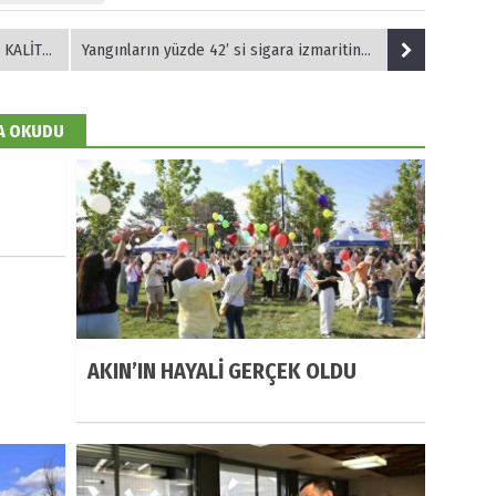
IRILACAK
Yangınların yüzde 42’ si sigara izmaritinden
DA OKUDU
AKIN’IN HAYALİ GERÇEK OLDU