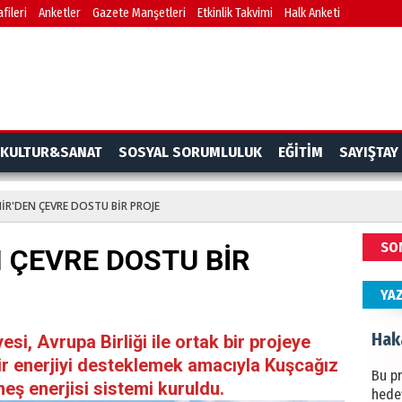
fileri
Anketler
Gazete Manşetleri
Etkinlik Takvimi
Halk Anketi
BAŞYA
önem
Ziy
İKLİM
KULTUR&SANAT
SOSYAL SORUMLULUK
EĞİTİM
SAYIŞTAY
DÜNY
YAPI
İR'DEN ÇEVRE DOSTU BİR PROJE
HÜS
SO
 ÇEVRE DOSTU BİR
Kapka
YA
Hak
i, Avrupa Birliği ile ortak bir projeye
lir enerjiyi desteklemek amacıyla Kuşcağız
Bu pr
eş enerjisi sistemi kuruldu.
hede