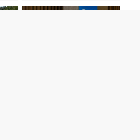
Çocuk Odaklı Afet Risk Azaltımı
Çalıştayı Yapıldı
 TV
Yazarlar
Biyografi
Vizyondakiler
Taziyel
Haber Kategorileri
GÜNDEM
ZİYARET
ileri
YATIRIM
KULTUR&SANAT
tikası
SOSYAL