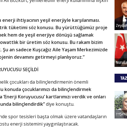
 Ali Bozkurt, yenilenebilir enerji kullanımına ilişkin
Hak
erji ihtiyacının yeşil enerjiyle karşılanması.
ektrik tüketimi söz konusu. Bu yürüttüğümüz proje
Bu pr
hede
rmek hem de yeşil enerjiye dönüşü sağlamak
 kilowattlık bir üretim söz konusu. Bu rakam bizim
ak. Şu an sadece Kuşcağız Aile Yaşam Merkezimizde
ALİ
ojenin devamını getirmeyi planlıyoruz.”
Türki
RUYUCUSU SEÇİLDİ
kazan
TAZ
elik çocukları da bilinçlendirmenin önemli
CAN
Bu konuda çocuklarımızı da bilinçlendirmek
a ‘Enerji Koruyucusu’ kartlarımızı verdik ve onları
Göko
unda bilinçlendirdik”
diye konuştu.
nde spor tesisleri başta olmak üzere vatandaşların
ostu enerji sistemini yaygınlaştıracak.