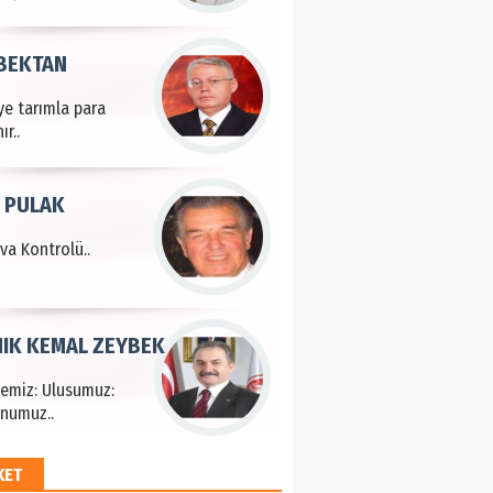
 BEKTAN
ye tarımla para
ır..
 PULAK
va Kontrolü..
IK KEMAL ZEYBEK
çemiz: Ulusumuz:
numuz..
KET
EM HAYRİ PEKER