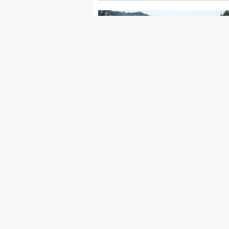
Andırın – Merkez Ulaşımını 20
Kilometre Kısaltacak Yol
Tamamlanıyor
Ana Sayfa
Foto Galeri
Web
Genel Bağlantılar
Sayfalar
Belediyeler Rehberi
Anketler
Köşe Yazarları
İletişim Bilg
RSS
Gizlilik Poli