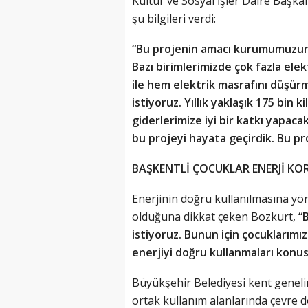
Kültür ve Sosyal İşler Daire Başkanı
şu bilgileri verdi:
“Bu projenin amacı kurumumuzun en
Bazı birimlerimizde çok fazla el
ile hem elektrik masrafını düşü
istiyoruz. Yıllık yaklaşık 175 bin
giderlerimize iyi bir katkı yapac
bu projeyi hayata geçirdik. Bu pr
BAŞKENTLİ ÇOCUKLAR ENERJİ KO
Enerjinin doğru kullanılmasına yön
olduğuna dikkat çeken Bozkurt,
“
istiyoruz. Bunun için çocuklarımız
enerjiyi doğru kullanmaları konus
Büyükşehir Belediyesi kent geneli
ortak kullanım alanlarında çevre d