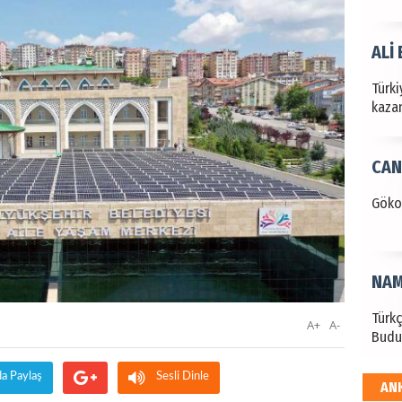
ALİ
Türki
kazan
CAN
Göko
NAM
Türk
A+
A-
Budu
da Paylaş
Sesli Dinle
AN
EKR