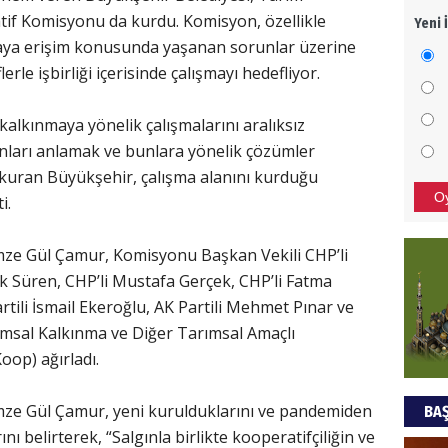
f Komisyonu da kurdu. Komisyon, özellikle
Yeni 
Mezar
aya erişim konusunda yaşanan sorunlar üzerine
bıra
e işbirliği içerisinde çalışmayı hedefliyor.
Sult
NEC
kalkınmaya yönelik çalışmalarını aralıksız
ları anlamak ve bunlara yönelik çözümler
BAŞYA
kuran Büyükşehir, çalışma alanını kurduğu
önem
O
i.
Ziy
ze Gül Çamur, Komisyonu Başkan Vekili CHP’li
ik Süren, CHP’li Mustafa Gerçek, CHP’li Fatma
İKLİM
Partili İsmail Ekeroğlu, AK Partili Mehmet Pınar ve
DÜNY
ımsal Kalkınma ve Diğer Tarımsal Amaçlı
YAPI
Koop) ağırladı.
HÜS
ze Gül Çamur, yeni kurulduklarını ve pandemiden
BAŞ
Kapka
ı belirterek, “Salgınla birlikte kooperatifçiliğin ve