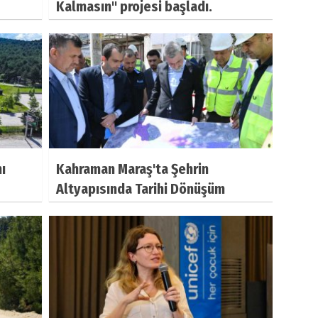
Kalmasın" projesi başladı.
ı
Kahraman Maraş'ta Şehrin
Altyapısında Tarihi Dönüşüm