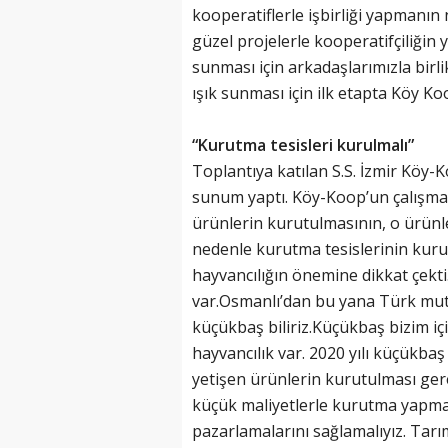
kooperatiflerle işbirliği yapmanı
güzel projelerle kooperatifçiliğin 
sunması için arkadaşlarımızla birli
ışık sunması için ilk etapta Köy Koo
“Kurutma tesisleri kurulmalı”
Toplantıya katılan S.S. İzmir Köy-
sunum yaptı. Köy-Koop’un çalışma
ürünlerin kurutulmasının, o ürünle
nedenle kurutma tesislerinin kuru
hayvancılığın önemine dikkat çekt
var.Osmanlı’dan bu yana Türk mutf
küçükbaş biliriz.Küçükbaş bizim i
hayvancılık var. 2020 yılı küçükbaş 
yetişen ürünlerin kurutulması gere
küçük maliyetlerle kurutma yapma
pazarlamalarını sağlamalıyız. Ta