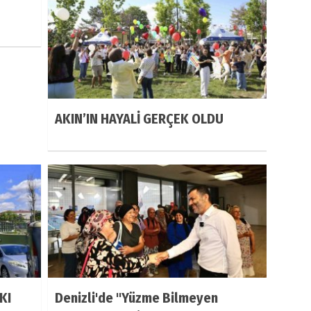
AKIN’IN HAYALİ GERÇEK OLDU
KI
Denizli'de "Yüzme Bilmeyen