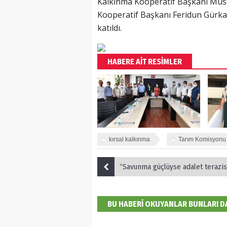
Kalkınma Kooperatif Başkanı Must
Kooperatif Başkanı Feridun Gürk
katıldı.
HABERE AİT RESİMLER
kırsal kalkınma
Tarım Komisyonu
“Savunma güçlüyse adalet terazisi doğru
BU HABERİ OKUYANLAR BUNLARI 