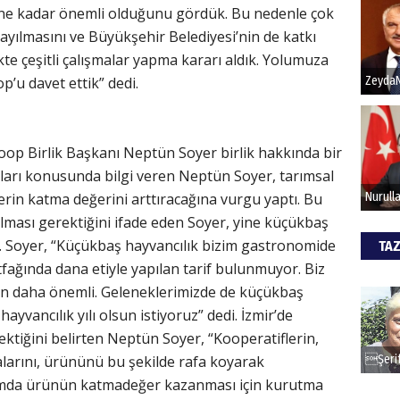
n ne kadar önemli olduğunu gördük. Bu nedenle çok
yayılmasını ve Büyükşehir Belediyesi’nin de katkı
Hak
kte çeşitli çalışmalar yapma kararı aldık. Yolumuza
p’u davet ettik” dedi.
Bu pr
hede
Koop Birlik Başkanı Neptün Soyer birlik hakkında bir
ALİ
ları konusunda bilgi veren Neptün Soyer, tarımsal
rin katma değerini arttıracağına vurgu yaptı. Bu
Türki
kazan
lması gerektiğini ifade eden Soyer, yine küçükbaş
i. Soyer, “Küçükbaş hayvancılık bizim gastronomide
TAZ
ağında dana etiyle yapılan tarif bulunmuyor. Biz
CAN
çin daha önemli. Geleneklerimizde de küçükbaş
hayvancılık yılı olsun istiyoruz” dedi. İzmir’de
Göko
ktiğini belirten Neptün Soyer, “Kooperatiflerin,
larını, ürününü bu şekilde rafa koyarak
rımda ürünün katmadeğer kazanması için kurutma