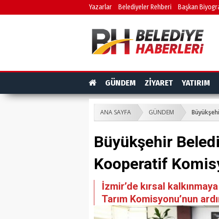
Yazarlar
Belediyeler Rehberi
Başkan Biyogra
GÜNDEM
ZİYARET
YATIRIM
ANA SAYFA
GÜNDEM
Büyükşehi
Büyükşehir Beled
Kooperatif Komis
İzmir’de kırsal kalkınmay
Tarım Komisyonu’nun ardı