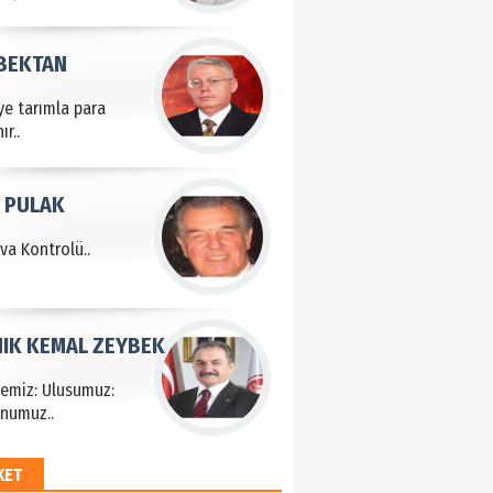
 BEKTAN
ye tarımla para
ır..
 PULAK
va Kontrolü..
IK KEMAL ZEYBEK
çemiz: Ulusumuz:
numuz..
KET
EM HAYRİ PEKER