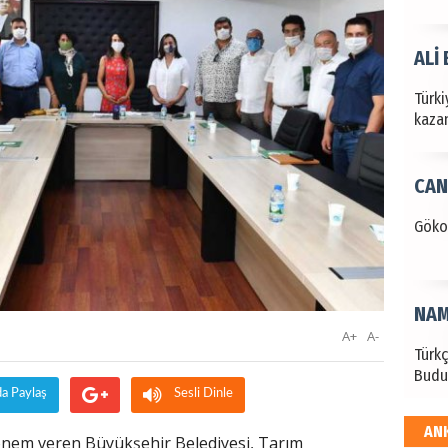
ALİ
Türki
kazan
CAN
Göko
NAM
A+
A-
Türk
Budu
da Paylaş
Sesli Dinle
AN
EKR
 önem veren Büyükşehir Belediyesi, Tarım