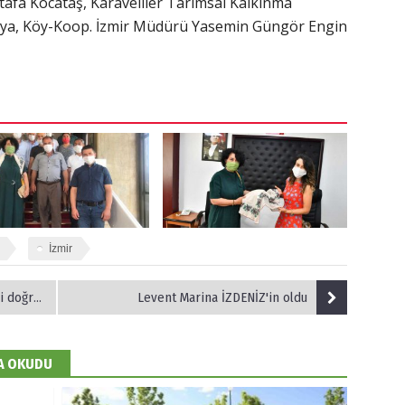
afa Kocataş, Karaveliler Tarımsal Kalkınma
aya, Köy-Koop. İzmir Müdürü Yasemin Güngör Engin
İzmir
 işler”
Levent Marina İZDENİZ'in oldu
DA OKUDU