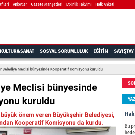
fileri
Anketler
Gazete Manşetleri
Etkinlik Takvimi
Halk Anketi
BAŞYA
önem
Ziy
İKLİM
KULTUR&SANAT
SOSYAL SORUMLULUK
EĞİTİM
SAYIŞTAY
DÜNY
YAPI
r Belediye Meclisi bünyesinde Kooperatif Komisyonu kuruldu
HÜS
SO
iye Meclisi bünyesinde
Kapka
yonu kuruldu
YA
Hak
a büyük önem veren Büyükşehir Belediyesi,
ndan Kooperatif Komisyonu da kurdu.
Bu pr
hede