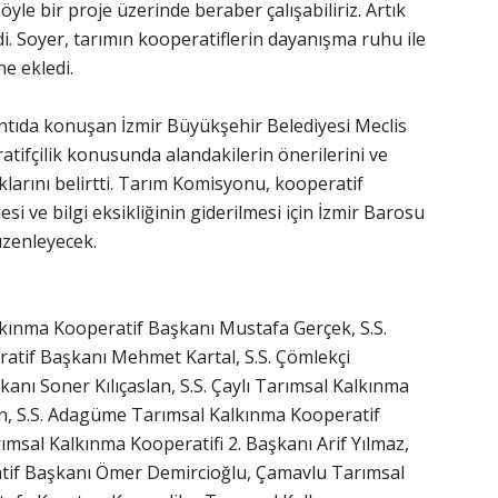
öyle bir proje üzerinde beraber çalışabiliriz. Artık
. Soyer, tarımın kooperatiflerin dayanışma ruhu ile
ne ekledi.
antıda konuşan İzmir Büyükşehir Belediyesi Meclis
atifçilik konusunda alandakilerin önerilerini ve
klarını belirtti. Tarım Komisyonu, kooperatif
i ve bilgi eksikliğinin giderilmesi için İzmir Barosu
üzenleyecek.
alkınma Kooperatif Başkanı Mustafa Gerçek, S.S.
atif Başkanı Mehmet Kartal, S.S. Çömlekçi
nı Soner Kılıçaslan, S.S. Çaylı Tarımsal Kalkınma
, S.S. Adagüme Tarımsal Kalkınma Kooperatif
msal Kalkınma Kooperatifi 2. Başkanı Arif Yılmaz,
tif Başkanı Ömer Demircioğlu, Çamavlu Tarımsal