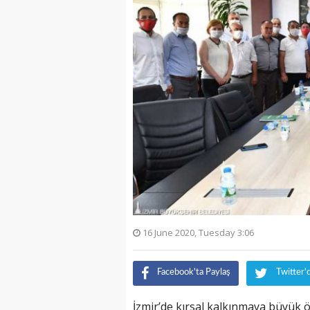
16 June 2020, Tuesday 3:06
Facebook'ta Paylaş
Twitter'
İzmir’de kırsal kalkınmaya büyük