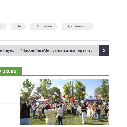
r
İle
Mücadele
Çalışmalarını
 Dağıtıldı
"Başkan Yüce'den çalışanlarına bayram müjdesi"
DA OKUDU