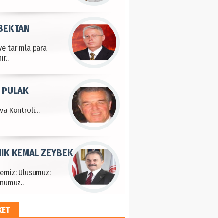
 BEKTAN
ye tarımla para
ır..
 PULAK
va Kontrolü..
IK KEMAL ZEYBEK
çemiz: Ulusumuz:
numuz..
KET
EM HAYRİ PEKER