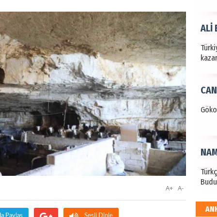
ALİ
Türki
kazan
CAN
Göko
NAM
Türk
Budu
A+
A-
AN
EKR
da Paylaş
Sesli Dinle