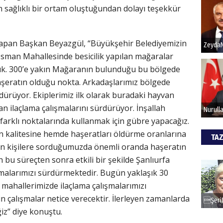
n sağlıklı bir ortam oluştuğundan dolayı teşekkür
Hak
a yapan Başkan Beyazgül, “Büyükşehir Belediyemizin
Bu pr
Osman Mahallesinde besicilik yapılan mağaralar
hede
uk. 300’e yakın Mağaranın bulunduğu bu bölgede
haşeratın olduğu nokta. Arkadaşlarımız bölgede
ALİ
rdürüyor. Ekiplerimiz ilk olarak buradaki hayvan
dan ilaçlama çalışmalarını sürdürüyor. İnşallah
Türki
 farklı noktalarında kullanmak için gübre yapacağız.
kazan
ın kalitesine hemde haşeratları öldürme oranlarına
TAZ
aşan kişilere sorduğumuzda önemli oranda haşeratın
CAN
 bu süreçten sonra etkili bir şekilde Şanlıurfa
malarımızı sürdürmektedir. Bugün yaklaşık 30
Göko
l mahallerimizde ilaçlama çalışmalarımızı
in çalışmalar netice verecektir. İlerleyen zamanlarda
iz” diye konuştu.