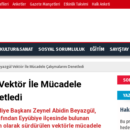
fileri
Anketler
Gazete Manşetleri
Etkinlik Takvimi
Halk Anketi
BAŞYA
önem
Ziy
İKLİM
KULTUR&SANAT
SOSYAL SORUMLULUK
EĞİTİM
SAYIŞTAY
DÜNY
YAPI
yazgül Vektör İle Mücadele Çalışmalarını Denetledi
HÜS
SO
Vektör İle Mücadele
Kapka
etledi
YA
Hak
diye Başkanı Zeynel Abidin Beyazgül,
afından Eyyübiye ilçesinde bulunan
Bu pr
n olarak sürdürülen vektörle mücadele
hede