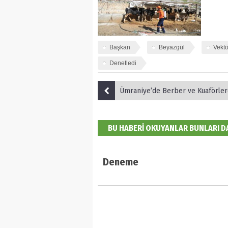
Başkan
Beyazgül
Vektö
Denetledi
Ümraniye’de Berber ve Kuaförlere Hijyen Seti
BU HABERİ OKUYANLAR BUNLARI 
Deneme