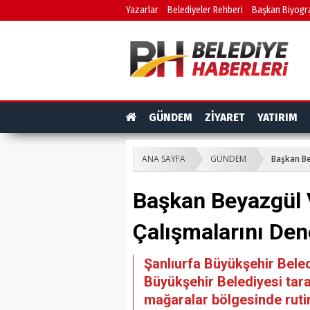
Yazarlar
Belediyeler Rehberi
Başkan Biyogra
GÜNDEM
ZİYARET
YATIRIM
ANA SAYFA
GÜNDEM
Başkan Be
Başkan Beyazgül 
Çalışmalarını Den
Şanlıurfa Büyükşehir Bele
Büyükşehir Belediyesi tar
mağaralar bölgesinde ruti