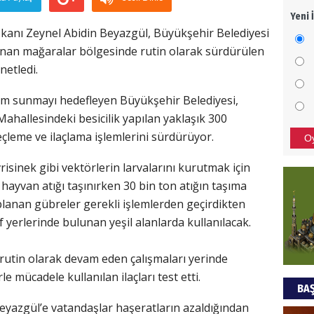
Yeni 
Mezar
kanı Zeynel Abidin Beyazgül, Büyükşehir Belediyesi
bıra
unan mağaralar bölgesinde rutin olarak sürdürülen
Sult
netledi.
NEC
şam sunmayı hedefleyen Büyükşehir Belediyesi,
BAŞYA
ahallesindeki besicilik yapılan yaklaşık 300
önem
çleme ve ilaçlama işlemlerini sürdürüyor.
O
isinek gibi vektörlerin larvalarını kurutmak için
Ziy
 hayvan atığı taşınırken 30 bin ton atığın taşıma
planan gübreler gerekli işlemlerden geçirdikten
İKLİM
DÜNY
 yerlerinde bulunan yeşil alanlarda kullanılacak.
YAPI
 rutin olarak devam eden çalışmaları yerinde
HÜS
 mücadele kullanılan ilaçları test etti.
BAŞ
Kapka
yazgül’e vatandaşlar haşeratların azaldığından