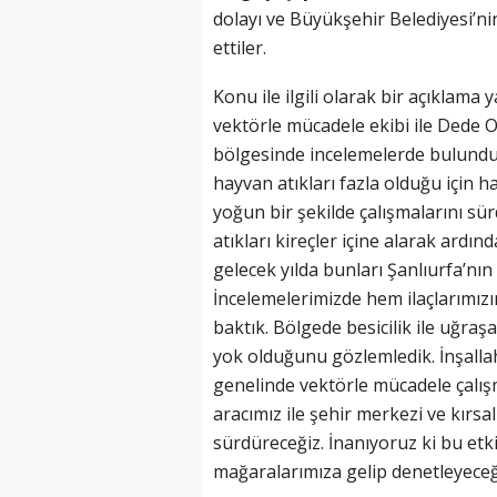
dolayı ve Büyükşehir Belediyesi’ni
ettiler.
Konu ile ilgili olarak bir açıklam
vektörle mücadele ekibi ile Dede 
bölgesinde incelemelerde bulund
hayvan atıkları fazla olduğu için 
yoğun bir şekilde çalışmalarını sü
atıkları kireçler içine alarak ardın
gelecek yılda bunları Şanlıurfa’nın
İncelemelerimizde hem ilaçlarımız
baktık. Bölgede besicilik ile uğr
yok olduğunu gözlemledik. İnşallah
genelinde vektörle mücadele çalış
aracımız ile şehir merkezi ve kırsa
sürdüreceğiz. İnanıyoruz ki bu etk
mağaralarımıza gelip denetleyeceğ