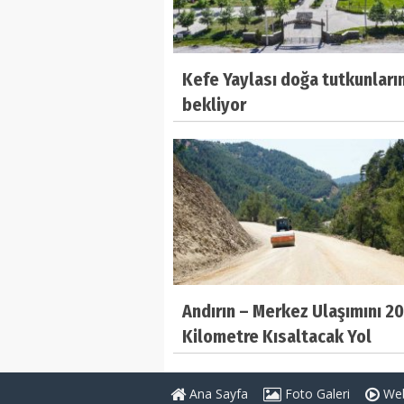
Kefe Yaylası doğa tutkunların
bekliyor
Andırın – Merkez Ulaşımını 20
Kilometre Kısaltacak Yol
Tamamlanıyor
Ana Sayfa
Foto Galeri
Web