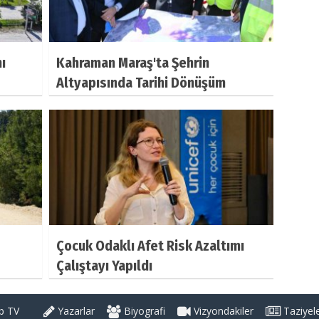
ı
Kahraman Maraş'ta Şehrin
Altyapısında Tarihi Dönüşüm
Çocuk Odaklı Afet Risk Azaltımı
Çalıştayı Yapıldı
 TV
Yazarlar
Biyografi
Vizyondakiler
Taziyel