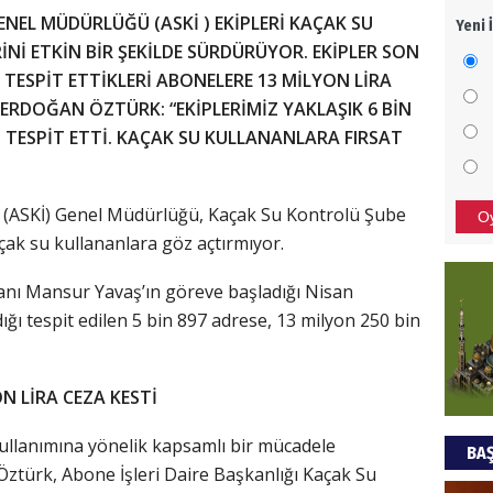
NEL MÜDÜRLÜĞÜ (ASKİ ) EKİPLERİ KAÇAK SU
Yeni 
Mezar
Nİ ETKİN BİR ŞEKİLDE SÜRDÜRÜYOR. EKİPLER SON
bıra
 TESPİT ETTİKLERİ ABONELERE 13 MİLYON LİRA
Sult
ERDOĞAN ÖZTÜRK: “EKİPLERİMİZ YAKLAŞIK 6 BİN
NEC
 TESPİT ETTİ. KAÇAK SU KULLANANLARA FIRSAT
BAŞYA
önem
i (ASKİ) Genel Müdürlüğü, Kaçak Su Kontrolü Şube
O
çak su kullananlara göz açtırmıyor.
Ziy
nı Mansur Yavaş’ın göreve başladığı Nisan
ğı tespit edilen 5 bin 897 adrese, 13 milyon 250 bin
İKLİM
DÜNY
YAPI
ON LİRA CEZA KESTİ
HÜS
ullanımına yönelik kapsamlı bir mücadele
BAŞ
Kapka
ztürk, Abone İşleri Daire Başkanlığı Kaçak Su