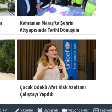
ı
Kahraman Maraş'ta Şehrin
Altyapısında Tarihi Dönüşüm
Çocuk Odaklı Afet Risk Azaltımı
Çalıştayı Yapıldı
 TV
Yazarlar
Biyografi
Vizyondakiler
Taziyel