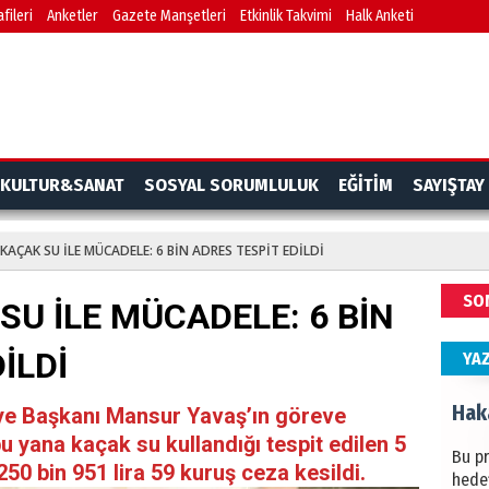
fileri
Anketler
Gazete Manşetleri
Etkinlik Takvimi
Halk Anketi
BAŞYA
önem
Ziy
İKLİM
KULTUR&SANAT
SOSYAL SORUMLULUK
EĞİTİM
SAYIŞTAY
DÜNY
YAPI
KAÇAK SU İLE MÜCADELE: 6 BİN ADRES TESPİT EDİLDİ
HÜS
SO
SU İLE MÜCADELE: 6 BİN
Kapka
İLDİ
YA
Hak
ye Başkanı Mansur Yavaş’ın göreve
u yana kaçak su kullandığı tespit edilen 5
Bu pr
50 bin 951 lira 59 kuruş ceza kesildi.
hede