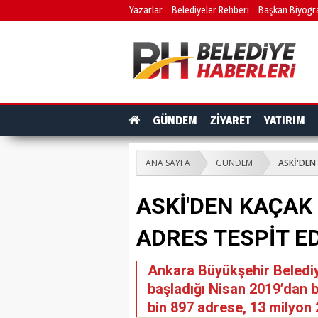
Yazarlar
Belediyeler Rehberi
Başkan Biyogra
GÜNDEM
ZİYARET
YATIRIM
ANA SAYFA
GÜNDEM
ASKİ'DEN 
ASKİ'DEN KAÇAK 
ADRES TESPİT ED
Ankara Büyükşehir Beledi
başladığı Nisan 2019’dan b
bin 897 adrese, 13 milyon 2