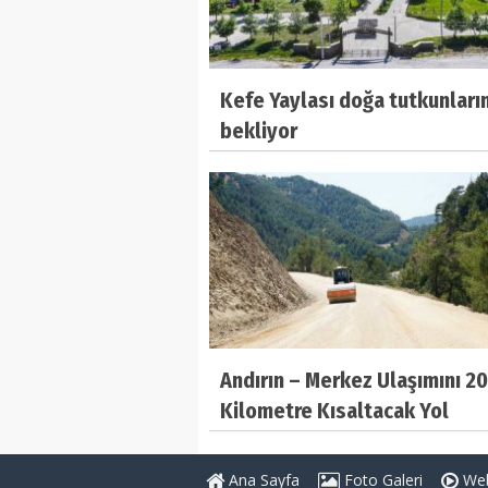
Kefe Yaylası doğa tutkunların
bekliyor
Andırın – Merkez Ulaşımını 20
Kilometre Kısaltacak Yol
Tamamlanıyor
Ana Sayfa
Foto Galeri
Web