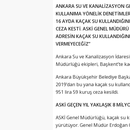
ANKARA SU VE KANALİZASYON GE
KULLANIMA YÖNELİK DENETİMLERİ
16 AYDA KAÇAK SU KULLANDIĞINI
CEZA KESTİ
.
ASKİ GENEL MÜDÜRÜ 
ADRESİN KAÇAK SU KULLANDIĞINI
VERMEYECEĞİZ”
Ankara Su ve Kanalizasyon İdares
Müdürlüğü ekipleri, Başkent’te ka
Ankara Büyükşehir Belediye Başka
2019’dan bu yana kaçak su kullandı
951 lira 59 kuruş ceza kesildi.
ASKİ GEÇEN YIL YAKLAŞIK 8 MİLY
ASKİ Genel Müdürlüğü, kaçak su k
yürütüyor. Genel Müdür Erdoğan Ö