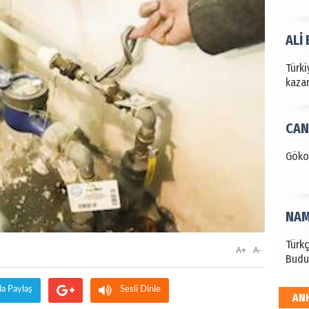
ALİ
Türki
kazan
CAN
Göko
NAM
Türk
A+
A-
Budu
da Paylaş
Sesli Dinle
AN
EKR