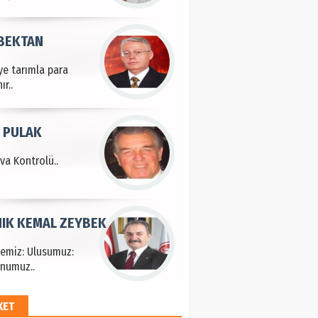
 BEKTAN
ye tarımla para
ır..
 PULAK
va Kontrolü..
IK KEMAL ZEYBEK
çemiz: Ulusumuz:
numuz..
KET
EM HAYRİ PEKER