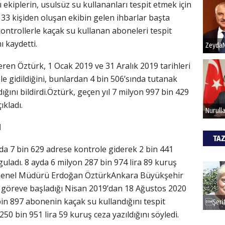
kiplerin, usulsüz su kullananları tespit etmek için
k, 33 kişiden oluşan ekibin gelen ihbarlar başta
Hak
ontrollerle kaçak su kullanan aboneleri tespit
ı kaydetti.
Bu pr
hede
veren Öztürk, 1 Ocak 2019 ve 31 Aralık 2019 tarihleri
e gidildiğini, bunlardan 4 bin 506’sında tutanak
ğını bildirdi.Öztürk, geçen yıl 7 milyon 997 bin 429
ALİ
ıkladı.
Türki
kazan
I
TAZ
yında 7 bin 629 adrese kontrole giderek 2 bin 441
CAN
ladı. 8 ayda 6 milyon 287 bin 974 lira 89 kuruş
İ Genel Müdürü Erdoğan ÖztürkAnkara Büyükşehir
Göko
 göreve başladığı Nisan 2019’dan 18 Ağustos 2020
bin 897 abonenin kaçak su kullandığını tespit
250 bin 951 lira 59 kuruş ceza yazıldığını söyledi.