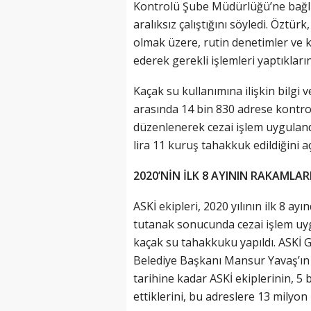
Kontrolü Şube Müdürlüğü’ne bağlı e
aralıksız çalıştığını söyledi. Öztür
olmak üzere, rutin denetimler ve k
ederek gerekli işlemleri yaptıkların
Kaçak su kullanımına ilişkin bilgi 
arasında 14 bin 830 adrese kontrol
düzenlenerek cezai işlem uygulandı
lira 11 kuruş tahakkuk edildiğini aç
2020’NİN İLK 8 AYININ RAKAMLAR
ASKİ ekipleri, 2020 yılının ilk 8 a
tutanak sonucunda cezai işlem uygu
kaçak su tahakkuku yapıldı. ASK
Belediye Başkanı Mansur Yavaş’ın
tarihine kadar ASKİ ekiplerinin, 5 
ettiklerini, bu adreslere 13 milyon 