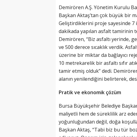
Demirören A.Ş. Yönetim Kurulu Ba
Başkan Aktaş’tan çok büyük bir man
Geliştirdiklerini proje sayesinde 7
dakikada yapılan asfalt tamirinin te
Demirören, “Biz asfaltı yerinde, ge
ve 500 derece sıcaklık verdik. Asfalt
üzerine bir miktar da bağlayıcı rej
10 metrekarelik bir asfaltı sıfır at
tamir etmiş olduk” dedi. Demirören
alanın yenilendiğini belirterek, de
Pratik ve ekonomik çözüm
Bursa Büyükşehir Belediye Başkanı
maliyetli hem de süreklilik arz ede
yoğunluğundan değil, doğa koşullar
Başkan Aktaş, “Tabi biz bu tür b