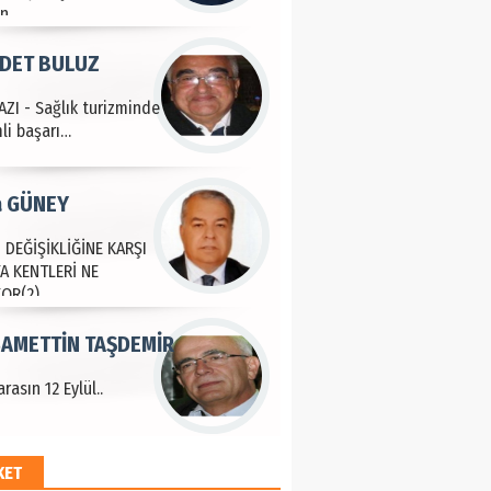
a GÜNEY
 DEĞİŞİKLİĞİNE KARŞI
A KENTLERİ NE
YOR(2)
AMETTİN TAŞDEMİR
rasın 12 Eylül..
an SOYSAL
oje ile neyi
fliyoruz?
KET
 BEKTAN