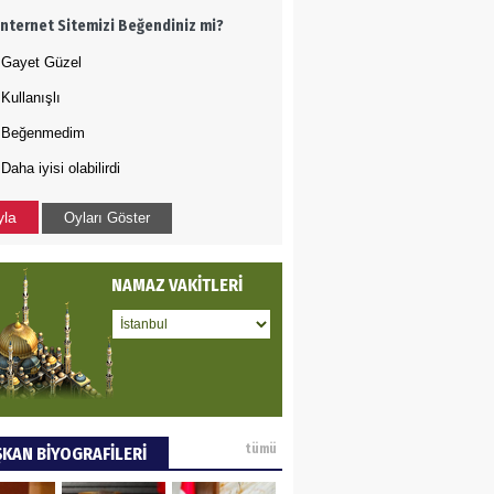
İnternet Sitemizi Beğendiniz mi?
ye tarımla para
ır..
Gayet Güzel
Kullanışlı
 PULAK
Beğenmedim
Daha iyisi olabilirdi
va Kontrolü..
yla
Oyları Göster
NAMAZ VAKİTLERİ
tümü
KAN BİYOGRAFİLERİ