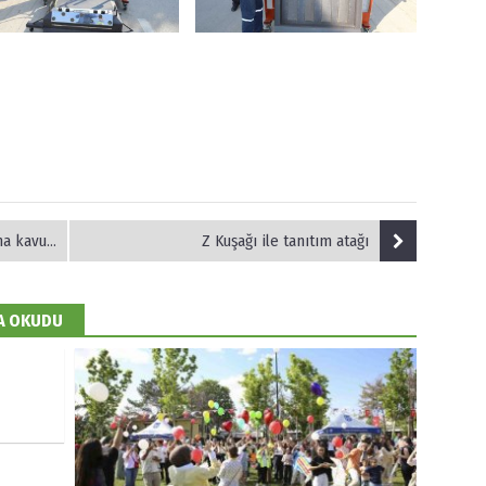
 kavuştu
Z Kuşağı ile tanıtım atağı
DA OKUDU