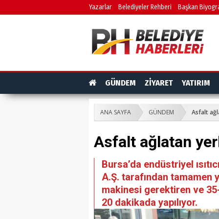
Yazarlar
Belediyeler Rehberi
Başkan Biyogra
GÜNDEM
ZİYARET
YATIRIM
ANA SAYFA
GÜNDEM
Asfalt ağl
Asfalt ağlatan yerl
Bursa’da endüstriyel ısıtı
A.Ş. tarafından tamamen yer
makinesi gerektiren ve 35-
20 dakikada yapılıyor.