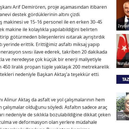
şkanı Arif Demirören, proje aşamasından itibaren
evi destek gördüklerinin altını çizdi.
 iş makinesi ve 15-16 personel ile en erken 30-45
k makine ile kolaylıkla yapılabildiğini belirten
tirip götürmeden bileşenlerini ısıtarak ayrıştırdık
ı yerinde erittik. Erittiğimiz asfaltı miksaj yapıp
enerasyon sıvısı ilave ederek, takriben 20 dakikada
ıkla ve neredeyse çok küçük bir enerji maliyetiyle
 450 liralık propan tüple yaklaşık 200 metrekarelik
stekleri nedeniyle Başkan Aktaş’a teşekkür etti.
TAZ
 Alinur Aktaş da asfalt ve yol çalışmalarının hem
n çalışmalar olduğunu söyledi. Asfaltın sadece araç
ı nedeniyle de sıklıkla bozulabildiğine dikkat çeken
ozulma ve deformasyon olan yerlere müdahale