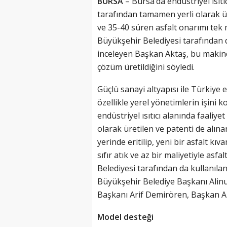
BURSA
– Bursa’da endüstriyel ısıtı
tarafından tamamen yerli olarak üre
ve 35-40 süren asfalt onarımı tek 
Büyükşehir Belediyesi tarafından 
inceleyen Başkan Aktaş, bu makine i
çözüm üretildiğini söyledi.
Güçlü sanayi altyapısı ile Türkiye
özellikle yerel yönetimlerin işini 
endüstriyel ısıtıcı alanında faali
olarak üretilen ve patenti de alına
yerinde eritilip, yeni bir asfalt kıv
sıfır atık ve az bir maliyetiyle asf
Belediyesi tarafından da kullanıl
Büyükşehir Belediye Başkanı Alinu
Başkanı Arif Demirören, Başkan Akta
Model desteği