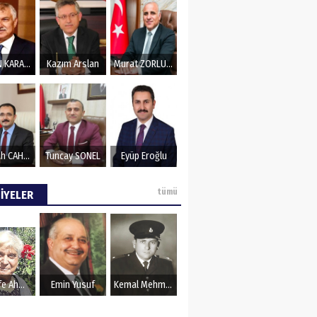
ZeydaN KARALAR
Kazım Arslan
Murat ZORLUOĞLU
Nurullah CAHAN
Tuncay SONEL
Eyüp Eroğlu
tümü
İYELER
Şerife Ahmet
Emin Yusuf
Kemal Mehmet Kanmaz