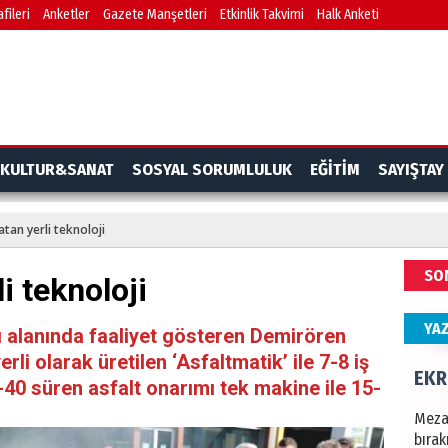
fileri
Anketler
Gazete Manşetleri
Etkinlik Takvimi
Halk Anketi
Göko
NAM
Türk
KULTUR&SANAT
SOSYAL SORUMLULUK
EĞİTİM
SAYIŞTAY
Budu
atan yerli teknoloji
EKR
SO
i teknoloji
Mezar
bıra
YA
Sult
cı alanında faaliyet gösteren Demirören
li olarak üretilen ‘Asfaltmatik’ ile 7-8 iş
NEC
40 süren asfalt onarımı tek makine ile 15-
BAŞYA
önem