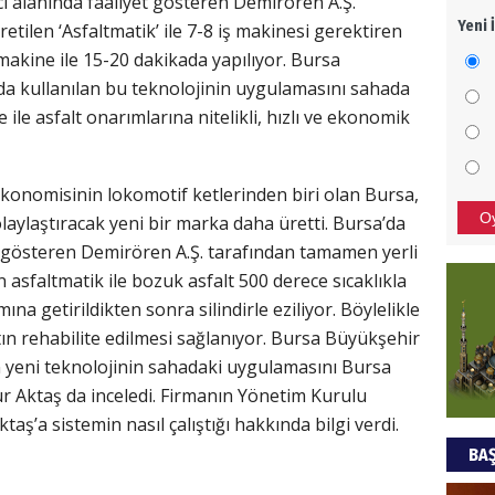
cı alanında faaliyet gösteren Demirören A.Ş.
Yeni 
tilen ‘Asfaltmatik’ ile 7-8 iş makinesi gerektiren
Türki
makine ile 15-20 dakikada yapılıyor. Bursa
kazan
da kullanılan bu teknolojinin uygulamasını sahada
le asfalt onarımlarına nitelikli, hızlı ve ekonomik
CAN
Göko
 ekonomisinin lokomotif ketlerinden biri olan Bursa,
O
kolaylaştıracak yeni bir marka daha üretti. Bursa’da
yet gösteren Demirören A.Ş. tarafından tamamen yerli
n asfaltmatik ile bozuk asfalt 500 derece sıcaklıkla
amına getirildikten sonra silindirle eziliyor. Böylelikle
altın rehabilite edilmesi sağlanıyor. Bursa Büyükşehir
an yeni teknolojinin sahadaki uygulamasını Bursa
r Aktaş da inceledi. Firmanın Yönetim Kurulu
ş’a sistemin nasıl çalıştığı hakkında bilgi verdi.
BAŞ