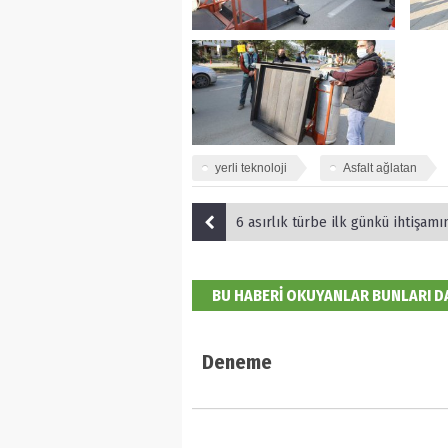
yerli teknoloji
Asfalt ağlatan
6 asırlık türbe ilk günkü ihtişamına
BU HABERİ OKUYANLAR BUNLARI 
Deneme