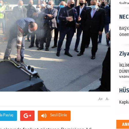
Ziy
İKLİM
DÜNY
YAPI
HÜS
Kapka
Hak
A+
A-
Bu pr
hede
da Paylaş
Sesli Dinle
AN
ALİ