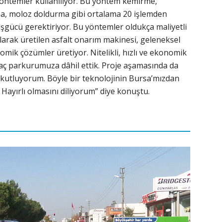
yöntemler kullanılıyor. Bu yöntem kemirme,
, moloz doldurma gibi ortalama 20 işlemden
işgücü gerektiriyor. Bu yöntemler oldukça maliyetli
olarak üretilen asfalt onarım makinesi, geleneksel
mik çözümler üretiyor. Nitelikli, hızlı ve ekonomik
aç parkurumuza dâhil ettik. Proje aşamasında da
kutluyorum. Böyle bir teknolojinin Bursa’mızdan
. Hayırlı olmasını diliyorum” diye konuştu.