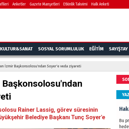
fileri
Anketler
Gazete Manşetleri
Etkinlik Takvimi
Halk Anketi
BAŞYA
önem
Ziy
İKLİM
KULTUR&SANAT
SOSYAL SORUMLULUK
EĞİTİM
SAYIŞTAY
DÜNY
YAPI
ın İzmir Başkonsolosu'ndan Soyer'e veda ziyareti
HÜS
SO
r Başkonsolosu'ndan
Kapka
eti
YA
Hak
olosu Rainer Lassig, görev süresinin
üyükşehir Belediye Başkanı Tunç Soyer'e
Bu pr
hede