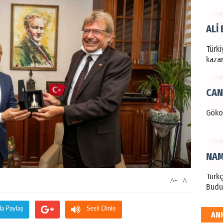
ALİ
Türki
kazan
CAN
Göko
NAM
Türk
A+
A-
Budu
da Paylaş
Sesli Dinle
AN
EKR