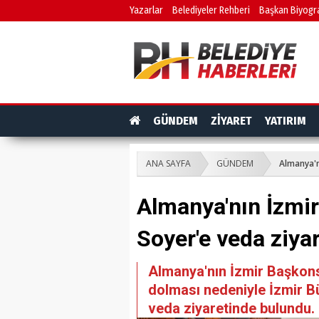
Yazarlar
Belediyeler Rehberi
Başkan Biyogra
GÜNDEM
ZİYARET
YATIRIM
ANA SAYFA
GÜNDEM
Almanya'n
Almanya'nın İzmi
Soyer'e veda ziyar
Almanya'nın İzmir Başkons
dolması nedeniyle İzmir B
veda ziyaretinde bulundu.