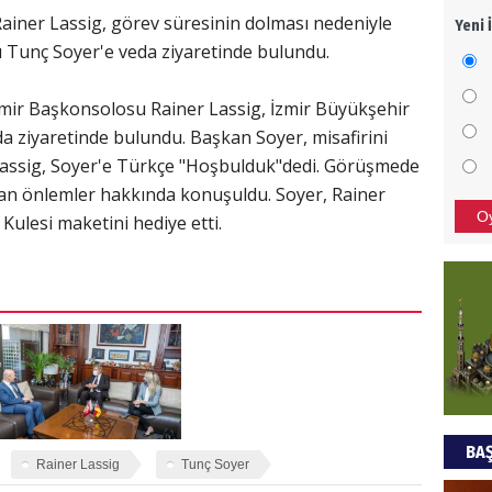
ainer Lassig, görev süresinin dolması nedeniyle
Yeni 
Mezar
 Tunç Soyer'e veda ziyaretinde bulundu.
bıra
Sult
zmir Başkonsolosu Rainer Lassig, İzmir Büyükşehir
NEC
a ziyaretinde bulundu. Başkan Soyer, misafirini
Lassig, Soyer'e Türkçe "Hoşbulduk"dedi. Görüşmede
BAŞYA
nan önlemler hakkında konuşuldu. Soyer, Rainer
önem
O
 Kulesi maketini hediye etti.
Ziy
İKLİM
DÜNY
YAPI
HÜS
BAŞ
Kapka
Rainer Lassig
Tunç Soyer