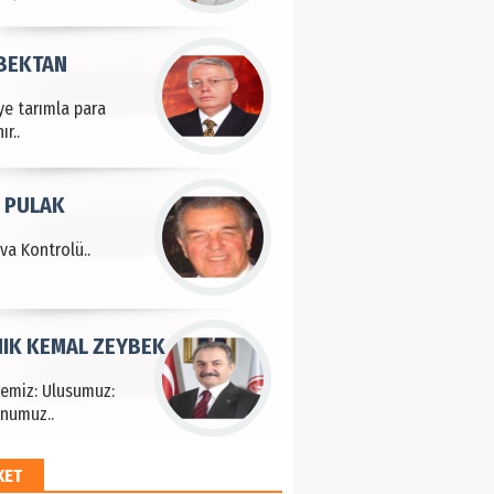
 BEKTAN
ye tarımla para
ır..
 PULAK
va Kontrolü..
IK KEMAL ZEYBEK
çemiz: Ulusumuz:
numuz..
KET
EM HAYRİ PEKER