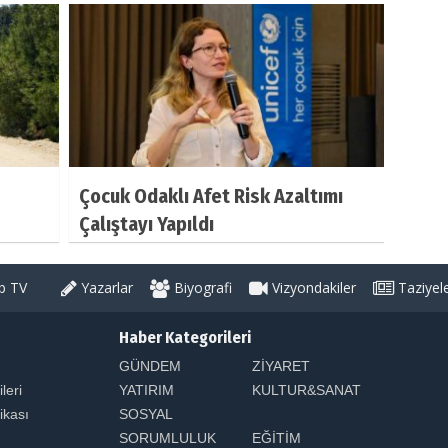
Çocuk Odaklı Afet Risk Azaltımı
Çalıştayı Yapıldı
 TV
Yazarlar
Biyografi
Vizyondakiler
Taziyel
Haber Kategorileri
GÜNDEM
ZİYARET
ileri
YATIRIM
KULTUR&SANAT
tikası
SOSYAL
SORUMLULUK
EĞİTİM