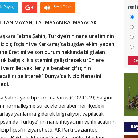
Yeni 
da Paylaş
Sesli Dinle
Mezar
bıra
İNİ TANIMAYAN, TATMAYAN KALMAYACAK
Sult
aşkanı Fatma Şahin, Türkiye’nin nane üretiminin
NEC
zip çiftçisini ve Karkamış’ta buğday ekimi yapan
BAŞYA
 nane üretimi ve son durum hakkında bilgi alan
önem
ık bağışıklık sistemini geliştirecek ürünlere
O
 ve milletvekilleriyle beraber çiftçinin
şacağını belirterek“ Dünya’da Nizip Nanesini
Ziy
edi.
İKLİM
DÜNY
 Şahin, yeni tip Corona Virüs (COVID-19) Salgını
YAPI
eni normalleşme süreciyle beraber her ilçedeki
laya yanlarına giderek bilgi alıyor, yapılacak
HÜS
kapsamda Türkiye’nin nane ihtiyacının ve ihracatının
BAŞ
Kapka
zip İlçesi’ni ziyaret etti. AK Parti Gaziantep
Derya Bakbak, Mehmet Sait Kirazoğlu, Müslüm