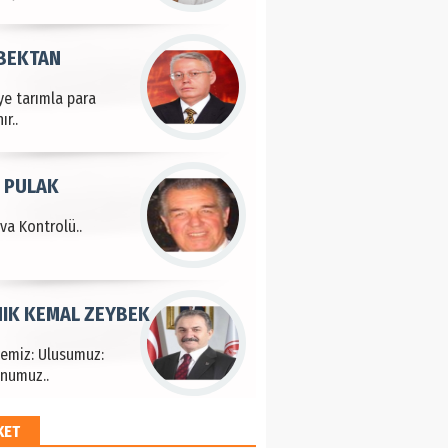
 BEKTAN
ye tarımla para
ır..
 PULAK
va Kontrolü..
IK KEMAL ZEYBEK
çemiz: Ulusumuz:
numuz..
KET
EM HAYRİ PEKER