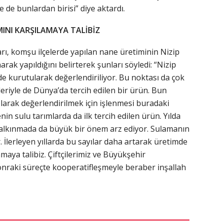
 de bunlardan birisi” diye aktardı.
INI KARŞILAMAYA TALİBİZ
ı, komşu ilçelerde yapılan nane üretiminin Nizip
narak yapıldığını belirterek şunları söyledi: “Nizip
e kurutularak değerlendiriliyor. Bu noktası da çok
leriyle de Dünya’da tercih edilen bir ürün. Bun
olarak değerlendirilmek için işlenmesi buradaki
enin sulu tarımlarda da ilk tercih edilen ürün. Yılda
 kalkınmada da büyük bir önem arz ediyor. Sulamanın
r. İlerleyen yıllarda bu sayılar daha artarak üretimde
maya talibiz. Çiftçilerimiz ve Büyükşehir
nraki süreçte kooperatifleşmeyle beraber inşallah