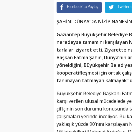
Facebook'ta Paylaş
Twitter'
ŞAHİN: DÜNYA’DA NİZİP NANES
Gaziantep Büyükşehir Belediye B
neredeyse tamamını karşılayan Ni
tarlaları ziyaret etti. Ziyarette
Başkan Fatma Şahin, Dünya’nın art
yöneldiğini, Büyükşehir Belediyesi
kooperatifleşmesi için ortak çalı
tanımayan tatmayan kalmayak” d
Büyükşehir Belediye Başkanı Fatma
karşı verilen ulusal mücadelede y
çiftçinin son durumu konusunda tar
çalışmaları yerinde inceliyor. Bu 
yaklaşık yüzde 90’nını karşılayan Ni
Milletvekilleri Mehmet Erdoğan, 