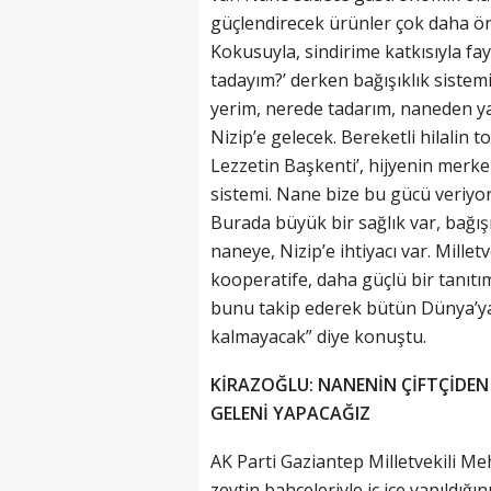
güçlendirecek ürünler çok daha önem
Kokusuyla, sindirime katkısıyla fay
tadayım?’ derken bağışıklık siste
yerim, nerede tadarım, naneden ya
Nizip’e gelecek. Bereketli hilalin t
Lezzetin Başkenti’, hijyenin merke
sistemi. Nane bize bu gücü veriyor
Burada büyük bir sağlık var, bağış
naneye, Nizip’e ihtiyacı var. Mille
kooperatife, daha güçlü bir tanı
bunu takip ederek bütün Dünya’y
kalmayacak” diye konuştu.
KİRAZOĞLU: NANENİN ÇİFTÇİDEN 
GELENİ YAPACAĞIZ
AK Parti Gaziantep Milletvekili Me
zeytin bahçeleriyle iç içe yapıldığ