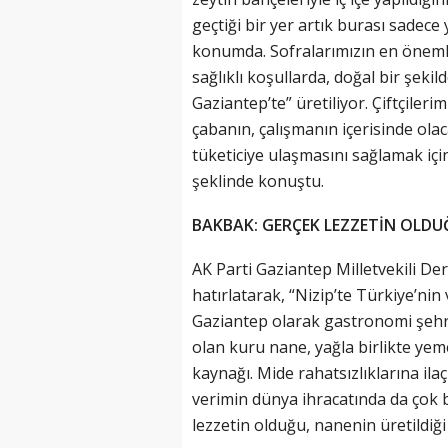
geçtiği bir yer artık burası sadece 
konumda. Sofralarımızın en önemli
sağlıklı koşullarda, doğal bir şekil
Gaziantep’te” üretiliyor. Çiftçilerim
çabanın, çalışmanın içerisinde olac
tüketiciye ulaşmasını sağlamak iç
şeklinde konuştu.
BAKBAK: GERÇEK LEZZETİN OLDU
AK Parti Gaziantep Milletvekili D
hatırlatarak, “Nizip’te Türkiye’ni
Gaziantep olarak gastronomi şehri
olan kuru nane, yağla birlikte yem
kaynağı. Mide rahatsızlıklarına ila
verimin dünya ihracatında da çok 
lezzetin olduğu, nanenin üretildiği