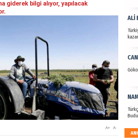
a giderek bilgi alıyor, yapılacak
or.
ALİ
Türki
kazan
CAN
Göko
NAM
Türk
Budu
A+
A-
AN
EKR