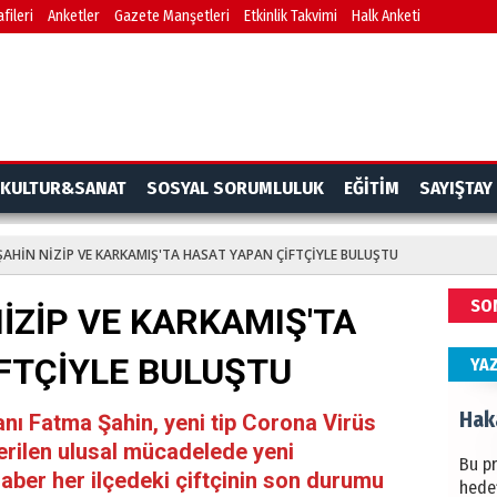
fileri
Anketler
Gazete Manşetleri
Etkinlik Takvimi
Halk Anketi
BAŞYA
önem
Ziy
İKLİM
KULTUR&SANAT
SOSYAL SORUMLULUK
EĞİTİM
SAYIŞTAY
DÜNY
YAPI
AHİN NİZİP VE KARKAMIŞ'TA HASAT YAPAN ÇİFTÇİYLE BULUŞTU
HÜS
SO
İZİP VE KARKAMIŞ'TA
Kapka
FTÇİYLE BULUŞTU
YA
Hak
nı Fatma Şahin, yeni tip Corona Virüs
erilen ulusal mücadelede yeni
Bu pr
aber her ilçedeki çiftçinin son durumu
hede