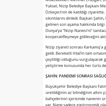
Yüksel, Nizip Belediye Başkanı Me
Özkeçeci’nin de katıldığı ziyarette
sıkıntılarını dinledi. Başkan Şahi
gelinen son aşama hakkında bilgi ald
Dünya’ya “Nizip Nanesi’ni” tanıtacak
kooperatifleşmeye gidileceğini akt
Nizip ziyareti sonrası Karkamış’a g
geldi. Bereketli Hilal’in tam orta
çeşitliliği olduğunu vurgulayarak
yetiştirme konusunda her türlü dest
ŞAHİN: PANDEMİ SONRASI SAĞLI
Büyükşehir Belediye Başkanı Fatma
üretildiğinin az bilindiğinin altını ç
bahçelerinin içerisinde nanenin ür
var. Nane sadece gastronomik olar