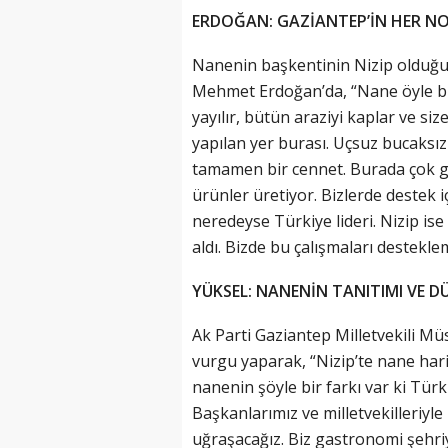
ERDOĞAN: GAZİANTEP’İN HER NOK
Nanenin başkentinin Nizip olduğun
Mehmet Erdoğan’da, “Nane öyle bir
yayılır, bütün araziyi kaplar ve si
yapılan yer burası. Uçsuz bucaksız 
tamamen bir cennet. Burada çok güz
ürünler üretiyor. Bizlerde destek 
neredeyse Türkiye lideri. Nizip ise
aldı. Bizde bu çalışmaları destekle
YÜKSEL: NANENİN TANITIMI VE 
Ak Parti Gaziantep Milletvekili M
vurgu yaparak, “Nizip’te nane hari
nanenin şöyle bir farkı var ki Tür
Başkanlarımız ve milletvekilleriyle
uğraşacağız. Biz gastronomi şehriy