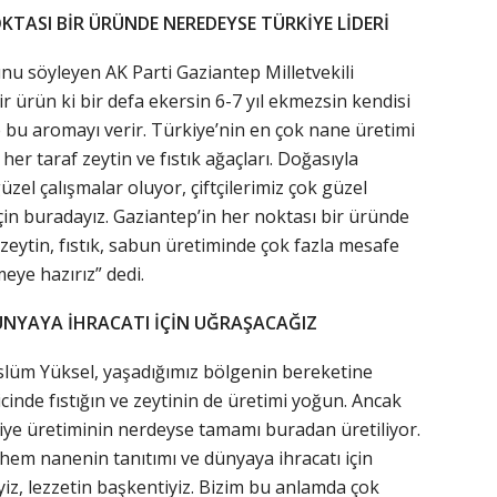
TASI BİR ÜRÜNDE NEREDEYSE TÜRKİYE LİDERİ
u söyleyen AK Parti Gaziantep Milletvekili
 ürün ki bir defa ekersin 6-7 yıl ekmezsin kendisi
ze bu aromayı verir. Türkiye’nin en çok nane üretimi
her taraf zeytin ve fıstık ağaçları. Doğasıyla
el çalışmalar oluyor, çiftçilerimiz çok güzel
için buradayız. Gaziantep’in her noktası bir üründe
 zeytin, fıstık, sabun üretiminde çok fazla mesafe
meye hazırız” dedi.
DÜNYAYA İHRACATI İÇİN UĞRAŞACAĞIZ
üslüm Yüksel, yaşadığımız bölgenin bereketine
cinde fıstığın ve zeytinin de üretimi yoğun. Ancak
kiye üretiminin nerdeyse tamamı buradan üretiliyor.
 hem nanenin tanıtımı ve dünyaya ihracatı için
iz, lezzetin başkentiyiz. Bizim bu anlamda çok