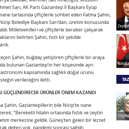
hmet Sarı, AK Parti Gaziantep İl Başkanı Eyüp
, nane tarlasında çiftçilerle sohbet eden Fatma Şahin,
Hak
n, Nizip Belediye Başkanı Sarı’dan, üretim konusunda
Bu pr
ı. Milletvekilleri ve çiftçilerle beraber çalışarak
hede
larını belirten Şahin, hızlı bir şekilde
ardı.
ALİ
eçen Şahin, buğday yetiştiren çiftçilerle bir araya
sında bulunan Gaziantep’in her köşesinde ayrı
Türki
kazan
 gastronomi kapsamında sağlıklı doğal ürünü
TAZ
eğin verileceğini iletti.
CAN
ĞI GÜÇLENDİRECEK ÜRÜNLER ÖNEM KAZANDI
Göko
 Şahin, Gazianteplilerin bile Nizip’te nane
izerek, “Bereketli hilalin ortasında fıstık ve zeytin
etim merkezine geldik. Güneş’ten gelen bir lezzet
ak değeri yok, pandemi sonrası sağlığı