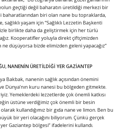
yolun geçtiği değil baharatın üretildiği merkezi bir
 baharatlarından biri olan nane bu topraklarda,
de, sağlıklı yaşam için “Sağlıklı Lezzetin Başkenti
izle birlikte daha da geliştirmek için her türlü
ağız. Kooperatifler yoluyla direkt çiftçimizden
in ne düşüyorsa bizde elimizden geleni yapacağız”
ĞU, NANENİN ÜRETİLDİĞİ YER GAZİANTEP
erya Bakbak, nanenin sağlık açısından önemini
n ve Dünya’nın kuru nanesi bu bölgeden gitmekte.
yiz. Yemeklerdeki lezzetlerde çok önemli katkısı
eğin üstüne verdiğimiz çok önemli bir besin
ç olarak kullandığımız bir gıda nane ve limon. Ben bu
büyük bir yeri olacağını biliyorum. Çünkü gerçek
 yer Gaziantep bölgesi” ifadelerini kullandı.