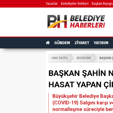
Yazarlar
Belediyeler Rehberi
Başkan Biyogra
GÜNDEM
ZİYARET
YATIRIM
ANA SAYFA
EKONOMİ
BAŞKAN Ş
BAŞKAN ŞAHİN N
HASAT YAPAN Çİ
Büyükşehir Belediye Başka
(COVID-19) Salgını karşı v
normalleşme süreciyle ber