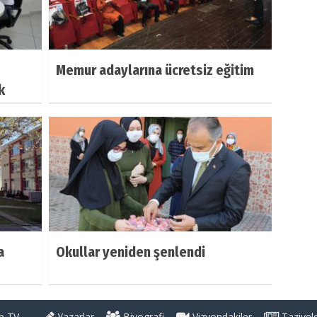
Memur adaylarına ücretsiz eğitim
k
a
Okullar yeniden şenlendi
 TV
Yazarlar
Biyografi
Vizyondakiler
Taziyel