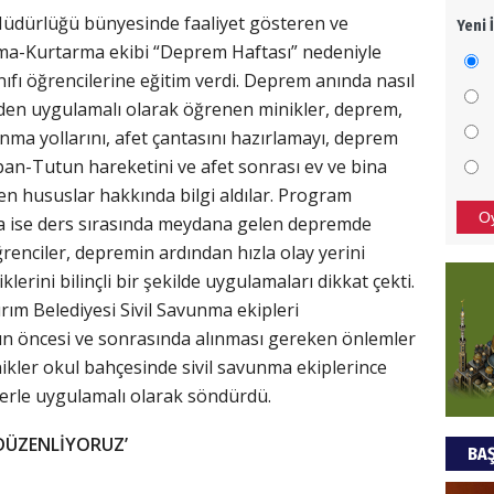
 Müdürlüğü bünyesinde faaliyet gösteren ve
Yeni 
Mezar
ama-Kurtarma ekibi “Deprem Haftası” nedeniyle
bıra
fı öğrencilerine eğitim verdi. Deprem anında nasıl
Sult
erden uygulamalı olarak öğrenen minikler, deprem,
NEC
unma yollarını, afet çantasını hazırlamayı, deprem
an-Tutun hareketini ve afet sonrası ev ve bina
BAŞYA
en hususlar hakkında bilgi aldılar. Program
önem
O
a ise ders sırasında meydana gelen depremde
renciler, depremin ardından hızla olay yerini
Ziy
erini bilinçli bir şekilde uygulamaları dikkat çekti.
rım Belediyesi Sivil Savunma ekipleri
İKLİM
ın öncesi ve sonrasında alınması gereken önlemler
DÜNY
nikler okul bahçesinde sivil savunma ekiplerince
YAPI
lerle uygulamalı olarak söndürdü.
HÜS
 DÜZENLİYORUZ’
BAŞ
Kapka