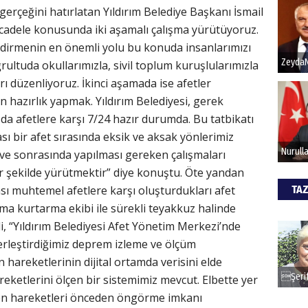
erçeğini hatırlatan Yıldırım Belediye Başkanı İsmail
ücadele konusunda iki aşamalı çalışma yürütüyoruz.
Hak
indirmenin en önemli yolu bu konuda insanlarımızı
rultuda okullarımızla, sivil toplum kuruşlularımızla
Bu pr
hede
rı düzenliyoruz. İkinci aşamada ise afetler
n hazırlık yapmak. Yıldırım Belediyesi, gerek
a afetlere karşı 7/24 hazır durumda. Bu tatbikatı
ALİ
ı bir afet sırasında eksik ve aksak yönlerimiz
 ve sonrasında yapılması gereken çalışmaları
Türki
kazan
ir şekilde yürütmektir” diye konuştu. Öte yandan
TAZ
sı muhtemel afetlere karşı oluşturdukları afet
ma kurtarma ekibi ile sürekli teyakkuz halinde
CAN
, “Yıldırım Belediyesi Afet Yönetim Merkezi’nde
yerleştirdiğimiz deprem izleme ve ölçüm
Göko
 hareketlerinin dijital ortamda verisini elde
ketlerini ölçen bir sistemimiz mevcut. Elbette yer
en hareketleri önceden öngörme imkanı