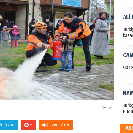
ALİ
Türki
kazan
CAN
Göko
NAM
Türk
A+
A-
Budu
da Paylaş
Sesli Dinle
AN
EKR