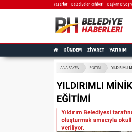
Yazarlar
Belediyeler Rehberi
Başkan Biyogra
GÜNDEM
ZİYARET
YATIRIM
ANA SAYFA
EĞİTİM
YILDIRIMLI 
YILDIRIMLI MİN
EĞİTİMİ
Yıldırım Belediyesi tarafın
oluşturmak amacıyla okulla
veriliyor.