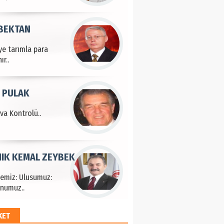
 BEKTAN
ye tarımla para
ır..
 PULAK
va Kontrolü..
IK KEMAL ZEYBEK
çemiz: Ulusumuz:
numuz..
KET
EM HAYRİ PEKER