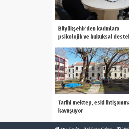
Büyükşehir'den kadınlara
psikolojik ve hukuksal deste
Tarihi mektep, eski ihtişamın
kavuşuyor
Ana Sayfa
Foto Galeri
Web