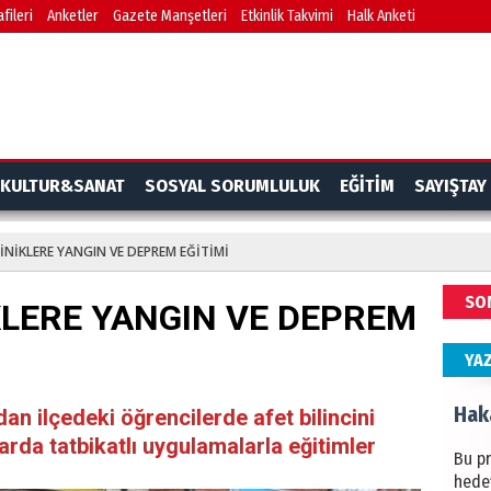
fileri
Anketler
Gazete Manşetleri
Etkinlik Takvimi
Halk Anketi
BAŞYA
önem
Ziy
İKLİM
KULTUR&SANAT
SOSYAL SORUMLULUK
EĞİTİM
SAYIŞTAY
DÜNY
YAPI
MİNİKLERE YANGIN VE DEPREM EĞİTİMİ
HÜS
SO
İKLERE YANGIN VE DEPREM
Kapka
YA
Hak
dan ilçedeki öğrencilerde afet bilincini
rda tatbikatlı uygulamalarla eğitimler
Bu pr
hede