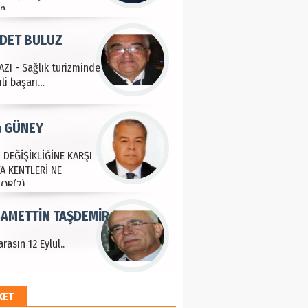
an
DET BULUZ
ZI - Sağlık turizminde
li başarı…
a GÜNEY
 DEĞİŞİKLİĞİNE KARŞI
A KENTLERİ NE
YOR(2)
AMETTİN TAŞDEMİR
rasın 12 Eylül..
KET
an SOYSAL