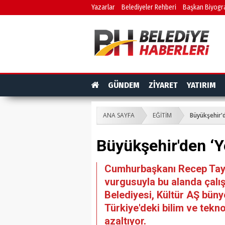
Yazarlar
Belediyeler Rehberi
Başkan Biyogra
GÜNDEM
ZİYARET
YATIRIM
ANA SAYFA
EĞİTİM
Büyükşehir'de
Büyükşehir'den ‘Yer
Cumhurbaşkanı Recep Tayyip 
vurgusuyla bu alanda çalı
Belediyesi, Kültür AŞ bün
Türkiye'deki bilim ve tekno
azaltıyor.