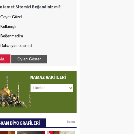
İnternet Sitemizi Beğendiniz mi?
oje ile neyi
fliyoruz?
Gayet Güzel
Kullanışlı
 BEKTAN
Beğenmedim
Daha iyisi olabilirdi
ye tarımla para
ır..
yla
Oyları Göster
 PULAK
NAMAZ VAKİTLERİ
va Kontrolü..
tümü
KAN BİYOGRAFİLERİ