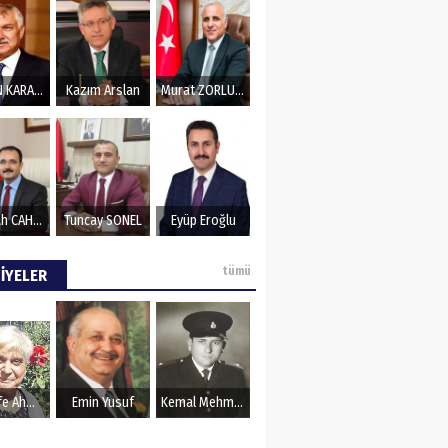
ZeydaN KARALAR
Kazım Arslan
Murat ZORLUOĞLU
Nurullah CAHAN
Tuncay SONEL
Eyüp Eroğlu
tümü
İYELER
Şerife Ahmet
Emin Yusuf
Kemal Mehmet Kanmaz