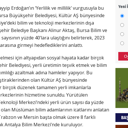
Yeni 
p Erdoğan’ın ‘Yerlilik ve millilik’ vurgusuyla bu
Bu pr
Bursa Büyükşehir Belediyesi, Kültür AŞ bünyesinde
hede
ye’deki bilim ve teknoloji merkezlerinin dışa
kşehir Belediye Başkanı Alinur Aktaş, Bursa Bilim ve
ALİ
sayısının yüzde 40’lara ulaştığını belirterek, 2023
 arasına girmeyi hedeflediklerini anlattı.
Türki
kazan
O
gelmesi için altyapıdan sosyal hayata kadar birçok
ir Belediyesi, yerli üretimin teşvik etmek ve bilim
CAN
ımlılığı azaltmak adına hamleler yapıyor. Bu
ştiraklerinden olan Kültür AŞ bünyesinde
Göko
r birçok düzenek tamamen yerli imkanlarla
merkezlerinin hizmetine sunuldu. Yürütülen
eknoloji Merkezi’ndeki yerli ürün sayısı da yüzde
imi olan Müslüman bilim adamlarının icatlarını anlatan
, Trabzon ve Mersin başta olmak üzere 8 farklı
BAŞ
rak Antalya Bilim Merkezi’nde kuruluyor.