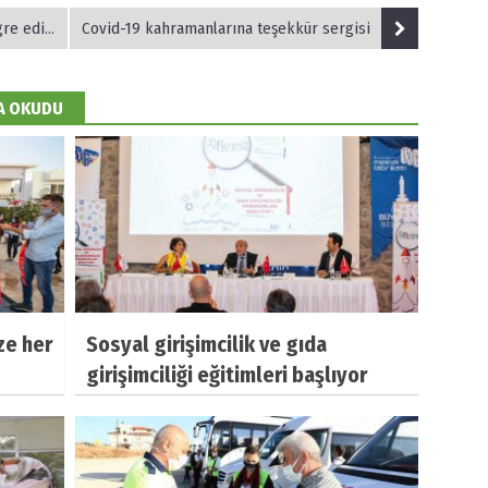
 başlandı
Covid-19 kahramanlarına teşekkür sergisi
DA OKUDU
ze her
Sosyal girişimcilik ve gıda
girişimciliği eğitimleri başlıyor