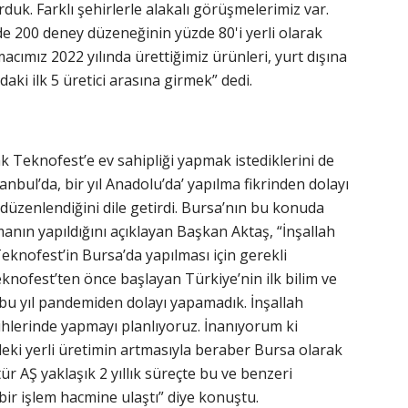
rduk. Farklı şehirlerle alakalı görüşmelerimiz var.
de 200 deney düzeneğinin yüzde 80'i yerli olarak
acımız 2022 yılında ürettiğimiz ürünleri, yurt dışına
ki ilk 5 üretici arasına girmek” dedi.
 Teknofest’e ev sahipliği yapmak istediklerini de
tanbul’da, bir yıl Anadolu’da’ yapılma fikrinden dolayı
düzenlendiğini dile getirdi. Bursa’nın bu konuda
anın yapıldığını açıklayan Başkan Aktaş, “İnşallah
knofest’in Bursa’da yapılması için gerekli
eknofest’ten önce başlayan Türkiye’nin ilk bilim ve
u bu yıl pandemiden dolayı yapamadık. İnşallah
hlerinde yapmayı planlıyoruz. İnanıyorum ki
eki yerli üretimin artmasıyla beraber Bursa olarak
tür AŞ yaklaşık 2 yıllık süreçte bu ve benzeri
bir işlem hacmine ulaştı” diye konuştu.