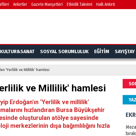
fileri
Anketler
Gazete Manşetleri
Etkinlik Takvimi
Halk Anketi
Türki
kazan
CAN
Göko
KULTUR&SANAT
SOSYAL SORUMLULUK
EĞİTİM
SAYIŞTAY
n ‘Yerlilik ve Millilik' hamlesi
NAM
SO
lilik ve Millilik' hamlesi
Türk
Budu
YA
Erdoğan'ın ‘Yerlilik ve millilik'
şmalarını hızlandıran Bursa Büyükşehir
EKR
yesinde oluşturulan atölye sayesinde
loji merkezlerinin dışa bağımlılığını hızla
Mezar
bıra