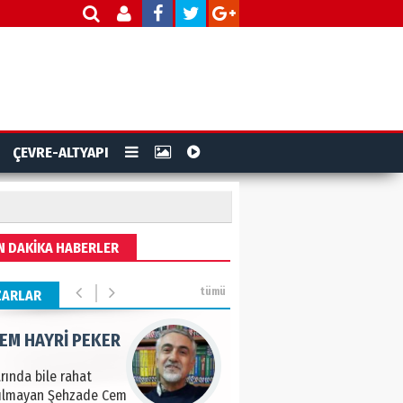
ye tarımla para
ır..
 PULAK
va Kontrolü..
ÇEVRE-ALTYAPI
IK KEMAL ZEYBEK
N DAKİKA HABERLER
çemiz: Ulusumuz:
numuz..
tümü
ZARLAR
EM HAYRİ PEKER
ında bile rahat
kılmayan Şehzade Cem