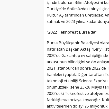
içinde bulunan Bilim Atölyesi’ni ku
Türkiye’de önümüzdeki bir yıl için
Kültür AŞ tarafından üretilecek. Am
satmak ve 2023 yılına kadar dünyada
“2022 Teknofest Bursa’da”
Bursa Büyükşehir Belediyesi olarak
hatırlatan Başkan Aktaş, ‘Bir yıl İs
2020’de Gaziantep ev sahipliğinde 
arzusunun bilindiğini ve ön anlaşm
2021 İstanbul'dan sonra 2022'de Te
hamleleri yaptık. Diğer taraftan T
teknoloji etkinliği Science Expo’y
önümüzdeki sene 23-26 Mayıs tari
2022’deki Teknofest ve atölyemizd
farklılığımızı ortaya koyacağız. Kül
aktivitelerden dolayı 25 milyonluk 