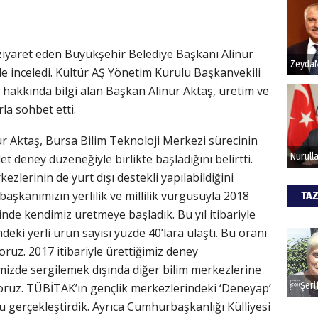
ı ziyaret eden Büyükşehir Belediye Başkanı Alinur
de inceledi. Kültür AŞ Yönetim Kurulu Başkanvekili
 hakkında bilgi alan Başkan Alinur Aktaş, üretim ve
rla sohbet etti.
r Aktaş, Bursa Bilim Teknoloji Merkezi sürecinin
 deney düzeneğiyle birlikte başladığını belirtti.
ezlerinin de yurt dışı destekli yapılabildiğini
şkanımızın yerlilik ve millilik vurgusuyla 2018
TAZ
inde kendimiz üretmeye başladık. Bu yıl itibariyle
eki yerli ürün sayısı yüzde 40’lara ulaştı. Bu oranı
oruz. 2017 itibariyle ürettiğimiz deney
mizde sergilemek dışında diğer bilim merkezlerine
yoruz. TÜBİTAK’ın gençlik merkezlerindeki ‘Deneyap’
 gerçekleştirdik. Ayrıca Cumhurbaşkanlığı Külliyesi