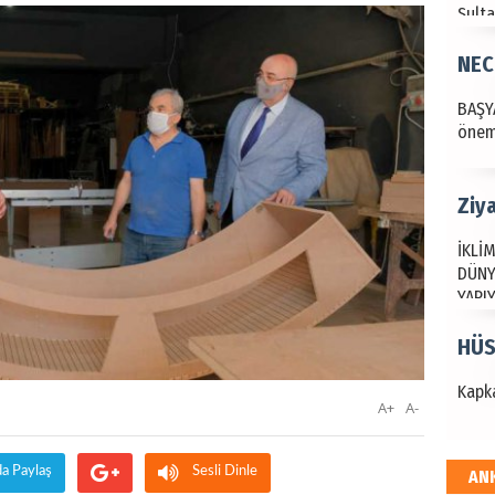
Sult
NEC
BAŞYA
önem
Ziy
İKLİM
DÜNY
YAPI
HÜS
Kapka
A+
A-
da Paylaş
Sesli Dinle
AN
Hak