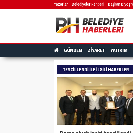
Yazarlar
Belediyeler Rehberi
Başkan Biyogra
GÜNDEM
ZİYARET
YATIRIM
TESCILLENDI ILE ILGILI HABERLER