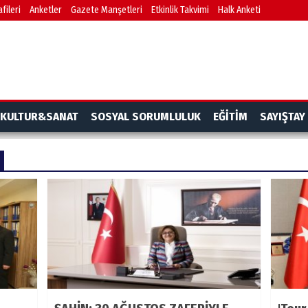
fileri
Anketler
Gazete Manşetleri
Etkinlik Takvimi
Halk Anketi
KULTUR&SANAT
SOSYAL SORUMLULUK
EĞİTİM
SAYIŞTAY