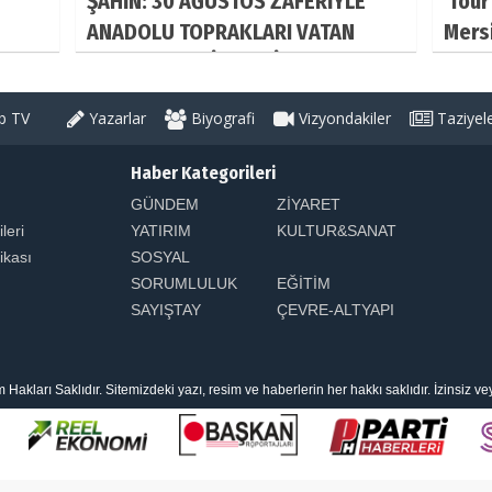
ŞAHİN: 30 AĞUSTOS ZAFERİYLE
'Tour
ANADOLU TOPRAKLARI VATAN
Mersi
OLARAK TESCİLLENDİ
 TV
Yazarlar
Biyografi
Vizyondakiler
Taziyel
Haber Kategorileri
GÜNDEM
ZİYARET
ileri
YATIRIM
KULTUR&SANAT
tikası
SOSYAL
SORUMLULUK
EĞİTİM
SAYIŞTAY
ÇEVRE-ALTYAPI
arı Saklıdır. Sitemizdeki yazı, resim ve haberlerin her hakkı saklıdır. İzinsiz v