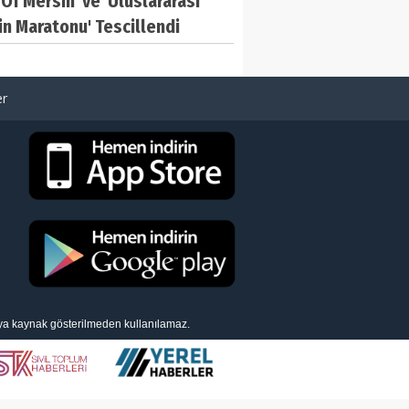
 Of Mersin' ve 'Uluslararası
n Maratonu' Tescillendi
er
eya kaynak gösterilmeden kullanılamaz.