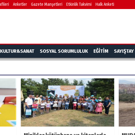
fileri
Anketler
Gazete Manşetleri
Etkinlik Takvimi
Halk Anketi
KULTUR&SANAT
SOSYAL SORUMLULUK
EĞİTİM
SAYIŞTAY