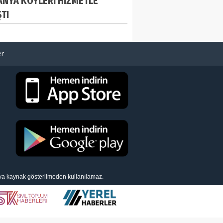
NYA KÖYLERİ HİZMETLE
ŞTI
er
eya kaynak gösterilmeden kullanılamaz.