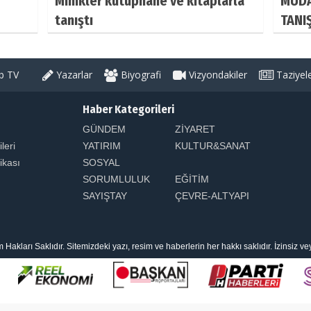
Minikler kütüphane ve kitaplarla
MUDA
tanıştı
TANI
 TV
Yazarlar
Biyografi
Vizyondakiler
Taziyel
Haber Kategorileri
GÜNDEM
ZİYARET
ileri
YATIRIM
KULTUR&SANAT
tikası
SOSYAL
SORUMLULUK
EĞİTİM
SAYIŞTAY
ÇEVRE-ALTYAPI
arı Saklıdır. Sitemizdeki yazı, resim ve haberlerin her hakkı saklıdır. İzinsiz v