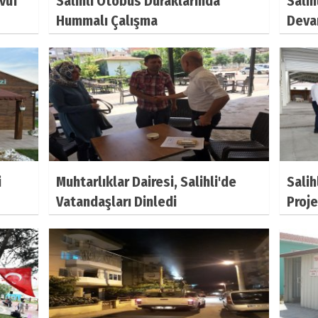
vuf
Salihli Otobüs Duraklarında
Salih
Hummalı Çalışma
Deva
i
Muhtarlıklar Dairesi, Salihli'de
Salih
Vatandaşları Dinledi
Proje