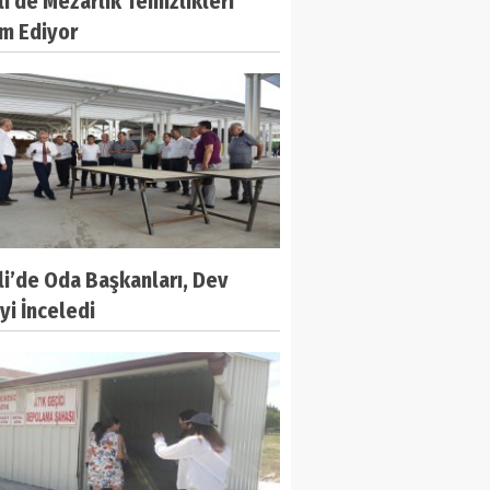
li'de Mezarlık Temizlikleri
m Ediyor
li’de Oda Başkanları, Dev
yi İnceledi