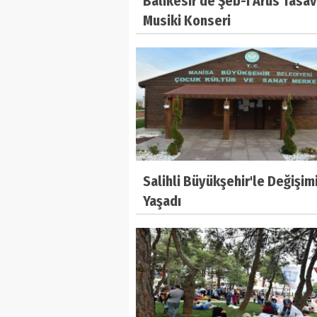
Balıkesir'de Şeb-i Arus Tasav
Musiki Konseri
Salihli Büyükşehir'le Değişim
Yaşadı