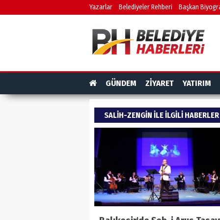
Yazarlar
Belediyeler Rehberi
Başkan Biyogra
GÜNDEM
ZİYARET
YATIRIM
SALIH-ZENGIN ILE ILGILI HABERLER