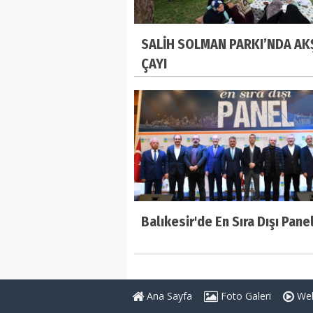
SALİH SOLMAN PARKI’NDA A
ÇAYI
Balıkesir'de En Sıra Dışı Pane
Ana Sayfa
Foto Galeri
Web