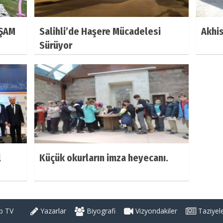
KŞAM
Salihli’de Haşere Mücadelesi
Akhis
Sürüyor
l
Küçük okurların imza heyecanı.
 TV
Yazarlar
Biyografi
Vizyondakiler
Taziyel