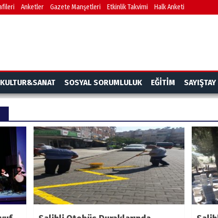
fileri
Anketler
Gazete Manşetleri
Etkinlik Takvimi
Halk Anketi
KULTUR&SANAT
SOSYAL SORUMLULUK
EĞİTİM
SAYIŞTAY