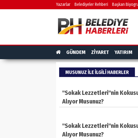
Yazarlar
Belediyeler Rehberi
Başkan Biyogra
GÜNDEM
ZİYARET
YATIRIM
MUSUNUZ ILE ILGILI HABERLER
"Sokak Lezzetleri"nin Kokus
Alıyor Musunuz?
"Sokak Lezzetleri"nin Kokus
Alıyor Musunuz?