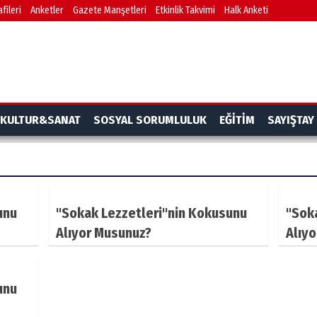
fileri
Anketler
Gazete Manşetleri
Etkinlik Takvimi
Halk Anketi
KULTUR&SANAT
SOSYAL SORUMLULUK
EĞİTİM
SAYIŞTAY
unu
"Sokak Lezzetleri"nin Kokusunu
"Sok
Alıyor Musunuz?
Alıy
unu