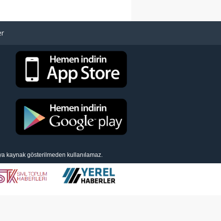
er
eya kaynak gösterilmeden kullanılamaz.