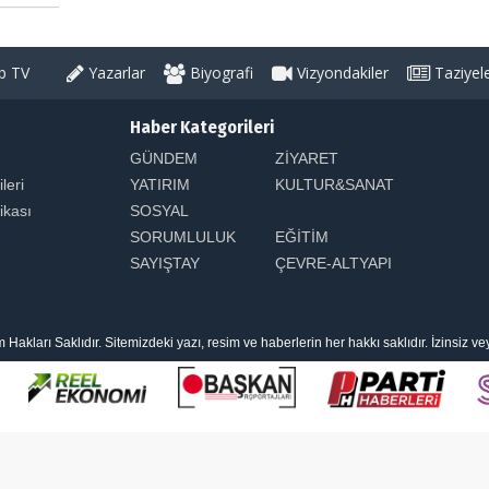
 TV
Yazarlar
Biyografi
Vizyondakiler
Taziyel
Haber Kategorileri
GÜNDEM
ZİYARET
ileri
YATIRIM
KULTUR&SANAT
tikası
SOSYAL
SORUMLULUK
EĞİTİM
SAYIŞTAY
ÇEVRE-ALTYAPI
arı Saklıdır. Sitemizdeki yazı, resim ve haberlerin her hakkı saklıdır. İzinsiz v