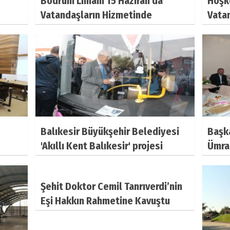
Bodrum Limanı 15 Haziran'da
Hoşk
Vatandaşların Hizmetinde
Vata
Balıkesir Büyükşehir Belediyesi
Başk
'Akıllı Kent Balıkesir' projesi
Ümra
kapsamında daha önce sosyal
Emin
alanlarda uygulamaya koyduğu
Vazif
Şehit Doktor Cemil Tanrıverdi’nin
ücretsiz güvenli internet erişimini
Temm
Eşi Hakkın Rahmetine Kavuştu
toplu taşıma araçlarında da
Ziyar
vatandaşların h