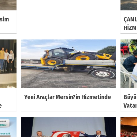
esim
ÇAML
HİZM
Yeni Araçlar Mersin?in Hizmetinde
Büyü
e
Vata