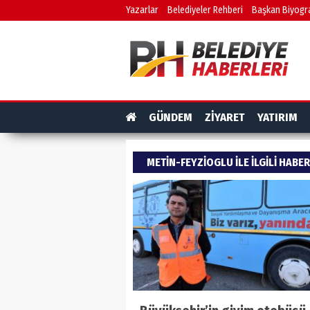
Yazarlar
Belediyeler Rehberi
Başkan Biyogra
GÜNDEM
ZİYARET
YATIRIM
METIN-FEYZIOGLU ILE ILGILI HABE