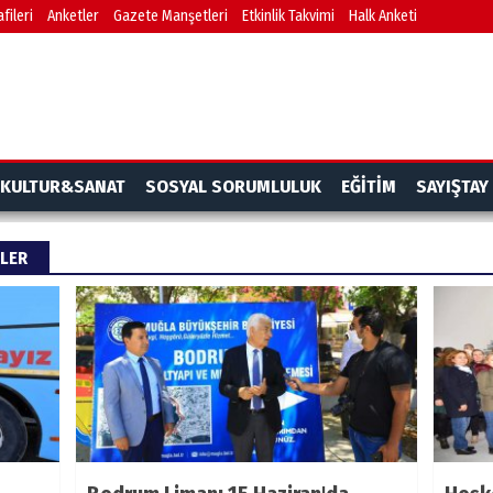
fileri
Anketler
Gazete Manşetleri
Etkinlik Takvimi
Halk Anketi
KULTUR&SANAT
SOSYAL SORUMLULUK
EĞİTİM
SAYIŞTAY
RLER