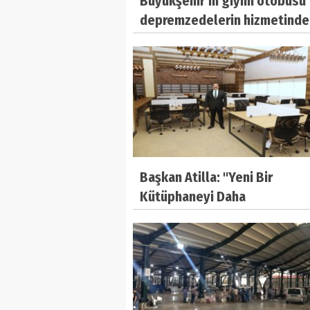
Büyükşehir’in giyim otobüsü
depremzedelerin hizmetinde
Başkan Atilla: "Yeni Bir
Kütüphaneyi Daha
Hemşehrilerimizin Hizmetine
Sunuyoruz"