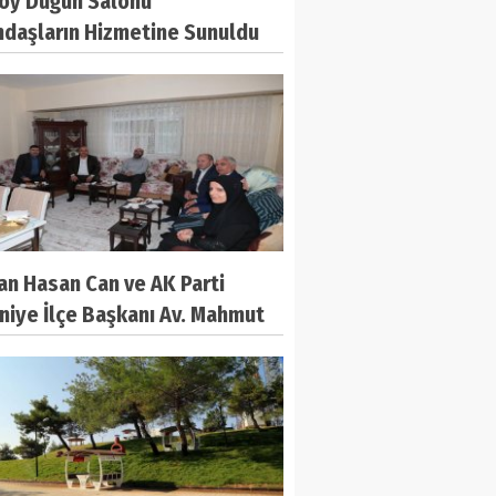
öy Düğün Salonu
ndaşların Hizmetine Sunuldu
an Hasan Can ve AK Parti
niye İlçe Başkanı Av. Mahmut
mollaoğlu’ndan Hac
esini Yerine Getiren 15
uz Gazisi Metin Yaşar’a
et