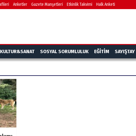
fileri
Anketler
Gazete Manşetleri
Etkinlik Takvimi
Halk Anketi
KULTUR&SANAT
SOSYAL SORUMLULUK
EĞİTİM
SAYIŞTAY