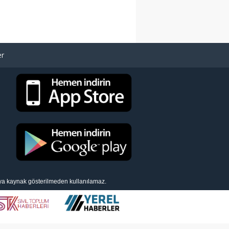
er
eya kaynak gösterilmeden kullanılamaz.