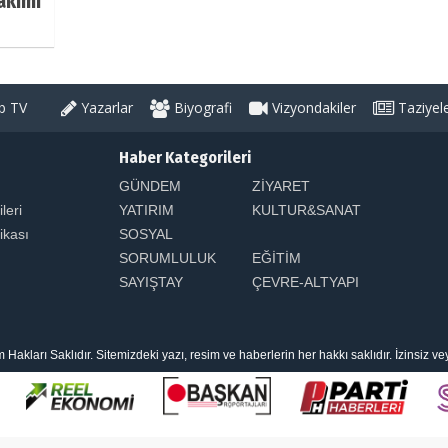
akımı
 TV
Yazarlar
Biyografi
Vizyondakiler
Taziyel
Haber Kategorileri
GÜNDEM
ZİYARET
ileri
YATIRIM
KULTUR&SANAT
tikası
SOSYAL
SORUMLULUK
EĞİTİM
SAYIŞTAY
ÇEVRE-ALTYAPI
arı Saklıdır. Sitemizdeki yazı, resim ve haberlerin her hakkı saklıdır. İzinsiz v