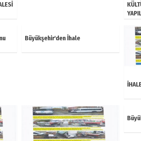
ALESİ
KÜLT
YAPI
onu
Büyükşehir'den İhale
İHALE
Büyük