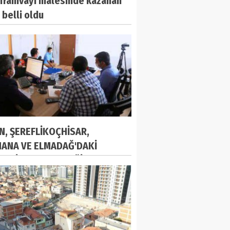
 Tramvayı ihalesinde kazanan
 belli oldu
N, ŞEREFLİKOÇHİSAR,
ANA VE ELMADAĞ'DAKİ
STLİ BORULAR DEĞİŞECEK