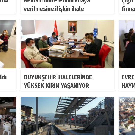
INDA
Reklam ünitelerinin kiraya
Çiğli
verilmesine ilişkin ihale
firma
sonuçlandı
ldı
BÜYÜKŞEHİR İHALELERİNDE
EVRE
YÜKSEK KIRIM YAŞANIYOR
HAYM
ASBE