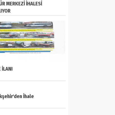
ÜR MERKEZİ İHALESİ
LIYOR
 İLANI
şehir'den İhale