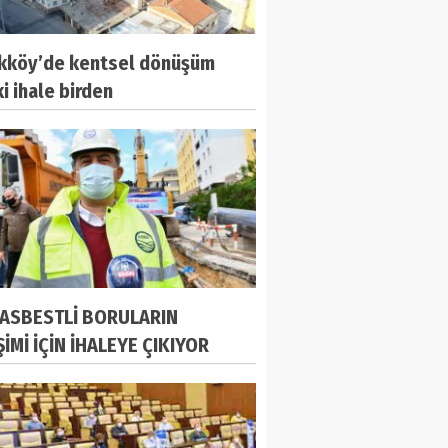
kköy’de kentsel dönüşüm
iki ihale birden
 ASBESTLİ BORULARIN
İMİ İÇİN İHALEYE ÇIKIYOR