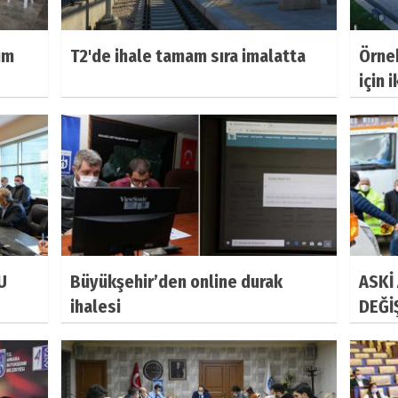
ım
T2'de ihale tamam sıra imalatta
Örne
için 
U
Büyükşehir’den online durak
ASKİ
ihalesi
DEĞİŞ