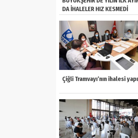
BÜYÜKŞEHİR'DE YILIN İLK AY
DA İHALELER HIZ KESMEDİ
Çiğli Tramvayı’nın ihalesi yapı