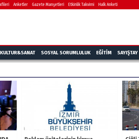
fileri
Anketler
Gazete Manşetleri
Etkinlik Takvimi
Halk Anketi
KULTUR&SANAT
SOSYAL SORUMLULUK
EĞİTİM
SAYIŞTAY