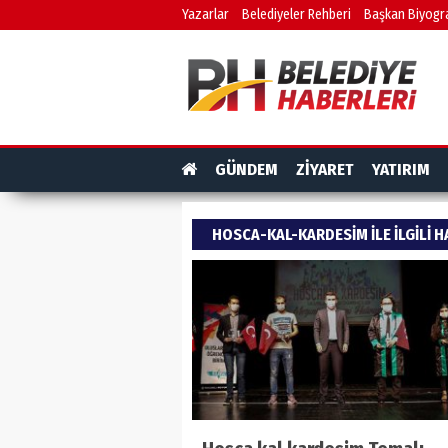
Yazarlar
Belediyeler Rehberi
Başkan Biyogra
GÜNDEM
ZİYARET
YATIRIM
HOSCA-KAL-KARDESIM ILE ILGILI 