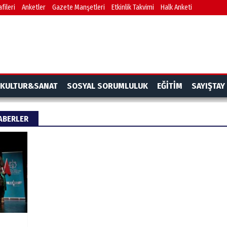
fileri
Anketler
Gazete Manşetleri
Etkinlik Takvimi
Halk Anketi
KULTUR&SANAT
SOSYAL SORUMLULUK
EĞİTİM
SAYIŞTAY
HABERLER