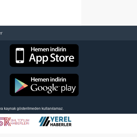
er
eya kaynak gösterilmeden kullanılamaz.