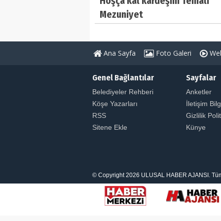
Hoşça kal kardeşim Temalı
Mezuniyet
Ana Sayfa
Foto Galeri
Web
Genel Bağlantılar
Sayfalar
Belediyeler Rehberi
Anketler
Köşe Yazarları
İletişim Bilg
RSS
Gizlilik Poli
Sitene Ekle
Künye
© Copyright 2026 ULUSAL HABER AJANSI. Tüm Hakl