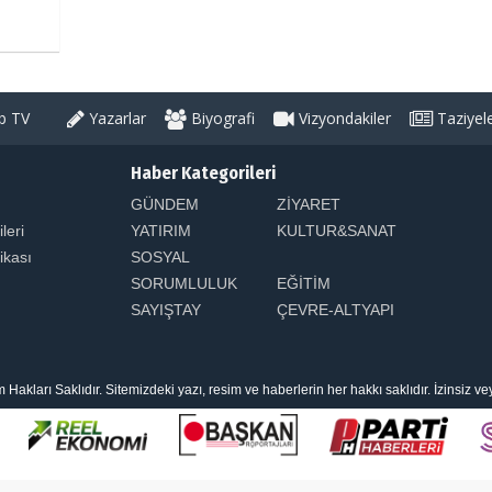
 TV
Yazarlar
Biyografi
Vizyondakiler
Taziyel
Haber Kategorileri
GÜNDEM
ZİYARET
ileri
YATIRIM
KULTUR&SANAT
tikası
SOSYAL
SORUMLULUK
EĞİTİM
SAYIŞTAY
ÇEVRE-ALTYAPI
arı Saklıdır. Sitemizdeki yazı, resim ve haberlerin her hakkı saklıdır. İzinsiz v