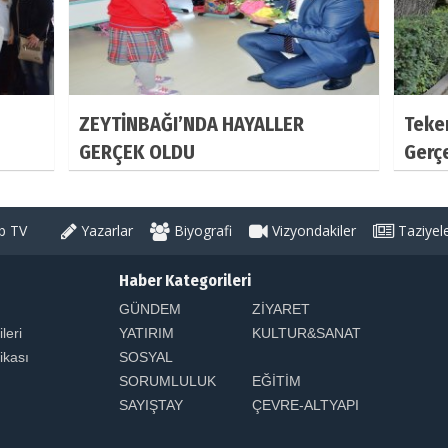
ZEYTİNBAĞI’NDA HAYALLER
Teker
GERÇEK OLDU
Gerç
 TV
Yazarlar
Biyografi
Vizyondakiler
Taziyel
Haber Kategorileri
GÜNDEM
ZİYARET
ileri
YATIRIM
KULTUR&SANAT
tikası
SOSYAL
SORUMLULUK
EĞİTİM
SAYIŞTAY
ÇEVRE-ALTYAPI