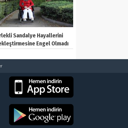
lekli Sandalye Hayallerini
ekleştirmesine Engel Olmadı
er