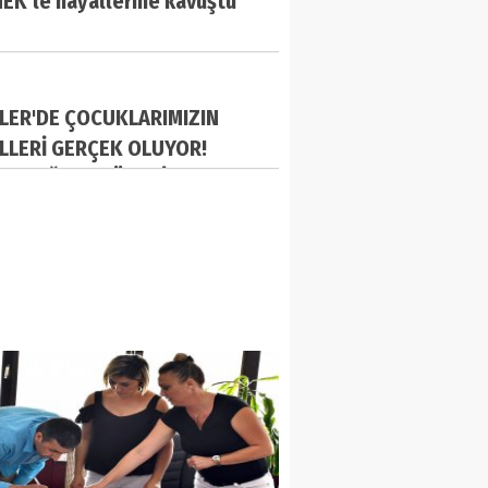
EK’le hayallerine kavuştu
LER'DE ÇOCUKLARIMIZIN
LLERİ GERÇEK OLUYOR!
YE DAĞITIM TÖRENİ