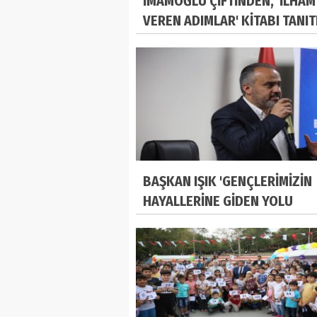
İMAMOĞLU ÇİFTİNDEN, 'İLHAM
VEREN ADIMLAR' KİTABI TANIT
BAŞKAN IŞIK 'GENÇLERİMİZİN
HAYALLERİNE GİDEN YOLU
AYDINLATMAYA ÇALIŞIYORUZ'