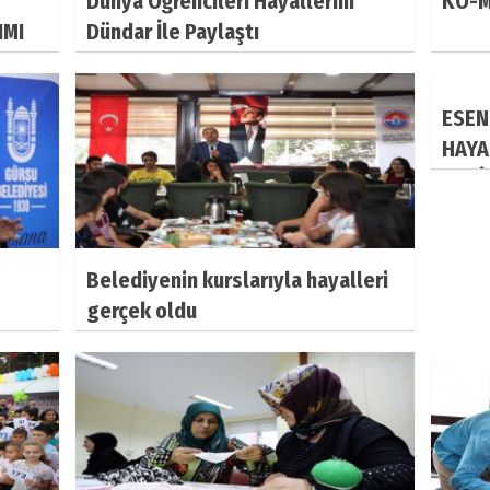
Dünya Öğrencileri Hayallerini
KO-M
IMI
Dündar İle Paylaştı
ESEN
HAYA
HEDİ
Belediyenin kurslarıyla hayalleri
gerçek oldu