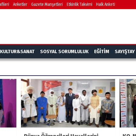
fileri
Anketler
Gazete Manşetleri
Etkinlik Takvimi
Halk Anketi
KULTUR&SANAT
SOSYAL SORUMLULUK
EĞİTİM
SAYIŞTAY