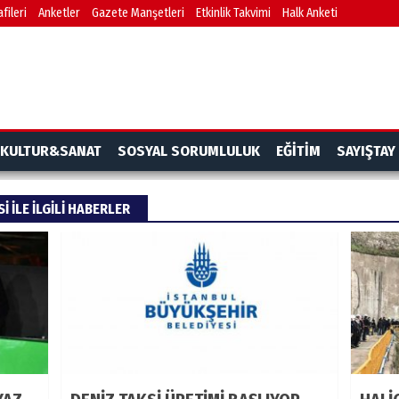
fileri
Anketler
Gazete Manşetleri
Etkinlik Takvimi
Halk Anketi
KULTUR&SANAT
SOSYAL SORUMLULUK
EĞİTİM
SAYIŞTAY
 ILE ILGILI HABERLER