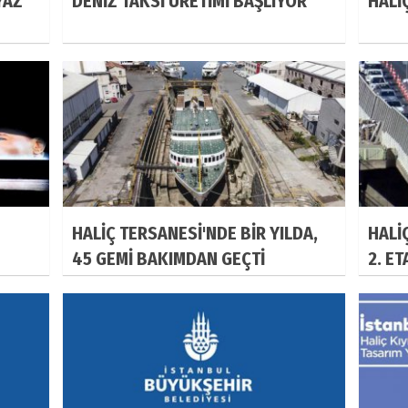
YAZ
DENİZ TAKSİ ÜRETİMİ BAŞLIYOR
HALİ
HALİÇ TERSANESİ'NDE BİR YILDA,
HALİ
45 GEMİ BAKIMDAN GEÇTİ
2. E