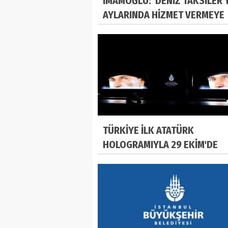
İMAMOĞLU: 'DENİZ TAKSİLER 
AYLARINDA HİZMET VERMEYE
BAŞLAYACAK'
TÜRKİYE İLK ATATÜRK
HOLOGRAMIYLA 29 EKİM'DE
BULUŞACAK