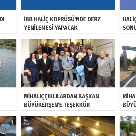
DI
İBB HALİÇ KÖPRÜSÜ'NDE DERZ
HALİ
YENİLEMESİ YAPACAK
SONU
MİHALIÇÇIKLILARDAN BAŞKAN
MİHA
BÜYÜKERŞEN'E TEŞEKKÜR
BÜYÜ
ZİYARETİ