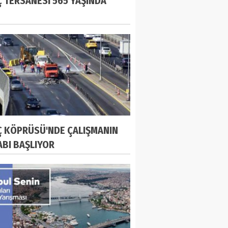
Ç TERSANESİ 565 YAŞINDA
Ç KÖPRÜSÜ'NDE ÇALIŞMANIN
TABI BAŞLIYOR