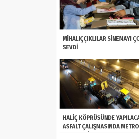
MİHALIÇÇIKLILAR SİNEMAYI Ç
SEVDİ
HALİÇ KÖPRÜSÜNDE YAPILAC
ASFALT ÇALIŞMASINDA METR
SEFERLERİ AKSAMAYACAK!