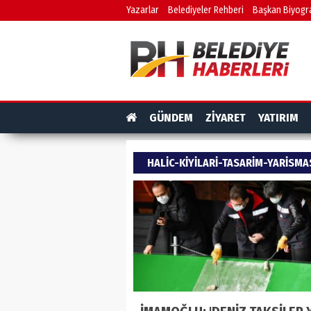
Yazarlar
Belediyeler Rehberi
Başkan Biyogra
GÜNDEM
ZİYARET
YATIRIM
HALIC-KIYILARI-TASARIM-YARISMASI