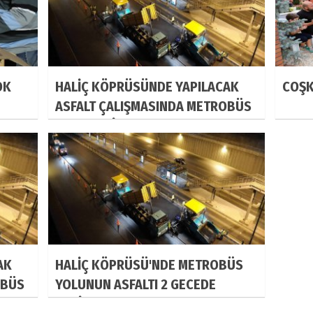
OK
HALİÇ KÖPRÜSÜNDE YAPILACAK
COŞK
ASFALT ÇALIŞMASINDA METROBÜS
SEFERLERİ AKSAMAYACAK!
AK
HALİÇ KÖPRÜSÜ'NDE METROBÜS
OBÜS
YOLUNUN ASFALTI 2 GECEDE
YENİLENECEK