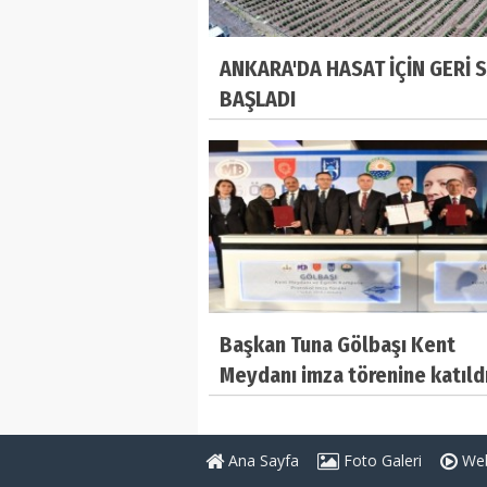
ANKARA'DA HASAT İÇİN GERİ 
BAŞLADI
Başkan Tuna Gölbaşı Kent
Meydanı imza törenine katıldı
Ana Sayfa
Foto Galeri
Web