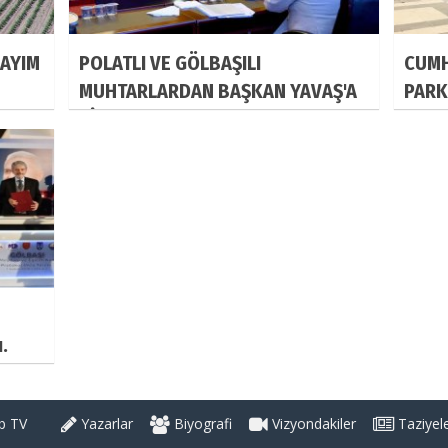
SAYIM
POLATLI VE GÖLBAŞILI
CUMH
MUHTARLARDAN BAŞKAN YAVAŞ'A
PARK
ZİYARET
ARAL
.
 TV
Yazarlar
Biyografi
Vizyondakiler
Taziyel