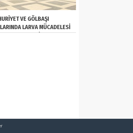
URİYET VE GÖLBAŞI
LARINDA LARVA MÜCADELESİ
IKSIZ DEVAM EDİYOR
er