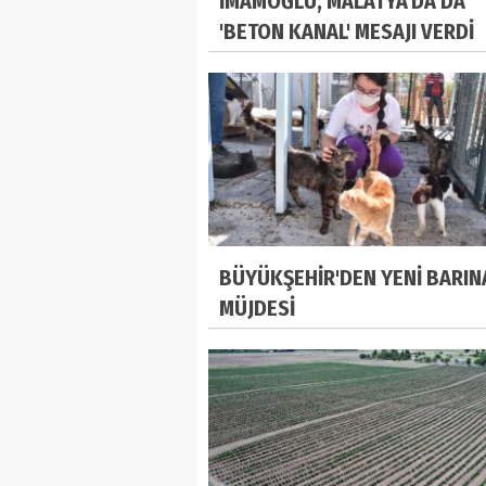
İMAMOĞLU, MALATYA'DA DA
'BETON KANAL' MESAJI VERDİ
BÜYÜKŞEHİR'DEN YENİ BARIN
MÜJDESİ