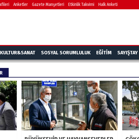
fileri
Anketler
Gazete Manşetleri
Etkinlik Takvimi
Halk Anketi
KULTUR&SANAT
SOSYAL SORUMLULUK
EĞİTİM
SAYIŞTAY
ER