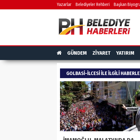
Yazarlar
Belediyeler Rehberi
Başkan Biyogra
GÜNDEM
ZİYARET
YATIRIM
GOLBASI-ILCESI ILE ILGILI HABERL