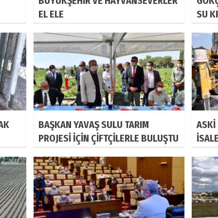
BÜYÜKŞEHİR VE HAYVANSEVERLER
GÖKÇ
EL ELE
SU K
AK
BAŞKAN YAVAŞ SULU TARIM
ASKİ
PROJESİ İÇİN ÇİFTÇİLERLE BULUŞTU
İSAL