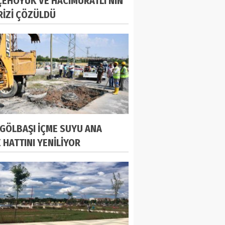
EHÖYÜK VE HACIMURATLI'NIN
RİZİ ÇÖZÜLDÜ
 GÖLBAŞI İÇME SUYU ANA
E HATTINI YENİLİYOR