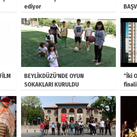
ediyor
BAŞV
FİLM
BEYLİKDÜZÜ'NDE OYUN
“İki 
SOKAKLARI KURULDU
final