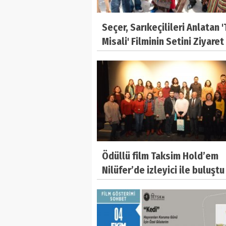
Seçer, Sarıkeçilileri Anlatan 
Misali' Filminin Setini Ziyaret
Ödüllü film Taksim Hold’em
Nilüfer’de izleyici ile buluştu