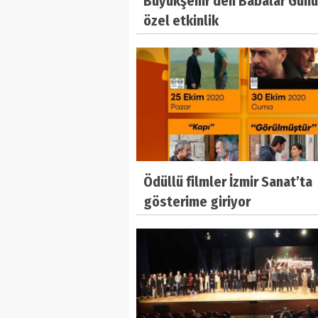
Büyükşehir'den Babalar Günü
özel etkinlik
Ödüllü filmler İzmir Sanat’ta
gösterime giriyor