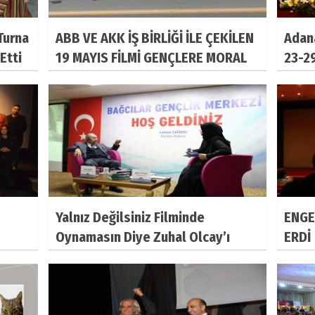
'Turna
ABB VE AKK İŞ BİRLİĞİ İLE ÇEKİLEN
Adana
 Etti
19 MAYIS FİLMİ GENÇLERE MORAL
23-29
OLACAK
yapı
Yalnız Değilsiniz Filminde
ENGE
Oynamasın Diye Zuhal Olcay’ı
ERDİ
Tehdit Ettiler