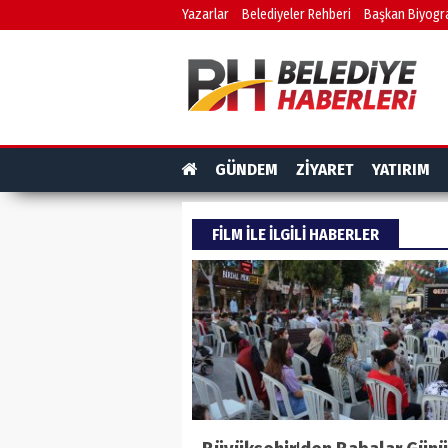
Yazarlar
Belediyeler Rehberi
Başkan Biyogra
GÜNDEM
ZİYARET
YATIRIM
FILM ILE ILGILI HABERLER