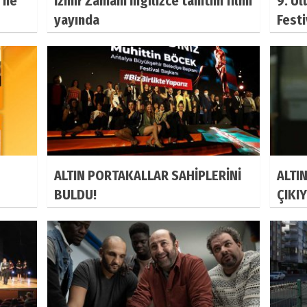
'ne
İzmir Zamanı İngilizce tanıtım filmi
9. Ul
yayında
Festi
ALTIN PORTAKALLAR SAHİPLERİNİ
ALTI
BULDU!
ÇIKI