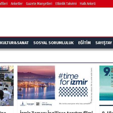
fileri
Anketler
Gazete Manşetleri
Etkinlik Takvimi
Halk Anketi
KULTUR&SANAT
SOSYAL SORUMLULUK
EĞİTİM
SAYIŞTAY