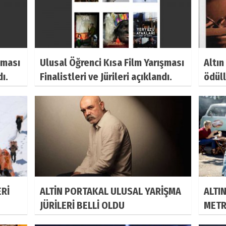
şması
Ulusal Öğrenci Kısa Film Yarışması
Altı
dı.
Finalistleri ve Jürileri açıklandı.
ödüll
ERİ
ALTİN PORTAKAL ULUSAL YARİŞMA
ALTI
JÜRİLERİ BELLİ OLDU
METR
AÇIK