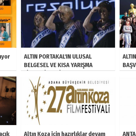
ıyor
ALTIN PORTAKAL'IN ULUSAL
ALTI
BELGESEL VE KISA YARIŞMA
BAŞV
FİLMLERİ BELLİ OLDU!
açık
Altın Koza için hazırlıklar devam
ANTA