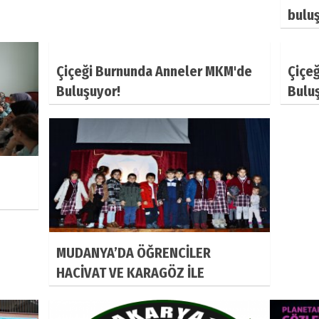
bulu
Çiçeği Burnunda Anneler MKM'de
Çiçe
Buluşuyor!
Bulu
MUDANYA’DA ÖĞRENCİLER
HACİVAT VE KARAGÖZ İLE
BULUŞUYOR