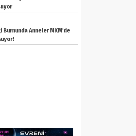
şuyor
ği Burnunda Anneler MKM'de
şuyor!