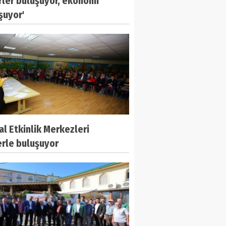
rler buluşuyor, ekonomi
şuyor'
l Etkinlik Merkezleri
erle buluşuyor