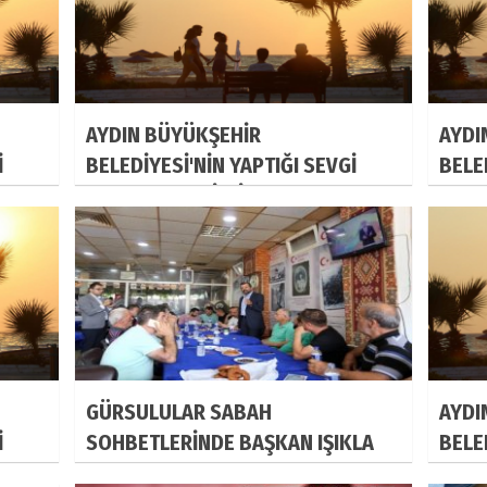
AYDIN BÜYÜKŞEHİR
AYDI
İ
BELEDİYESİ'NİN YAPTIĞI SEVGİ
BELE
UYOR
YOLU'NDA TATİLCİLER BULUŞUYOR
YOLU
GÜRSULULAR SABAH
AYDI
İ
SOHBETLERİNDE BAŞKAN IŞIKLA
BELE
UYOR
BULUŞUYOR
YOLU