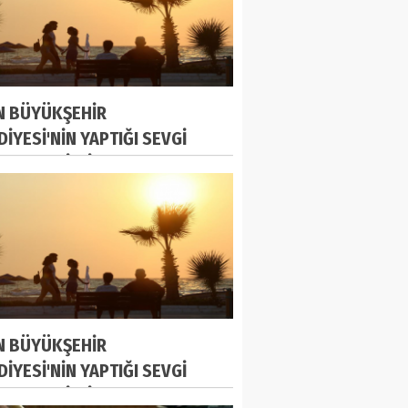
N BÜYÜKŞEHİR
DİYESİ'NİN YAPTIĞI SEVGİ
'NDA TATİLCİLER BULUŞUYOR
N BÜYÜKŞEHİR
DİYESİ'NİN YAPTIĞI SEVGİ
'NDA TATİLCİLER BULUŞUYOR