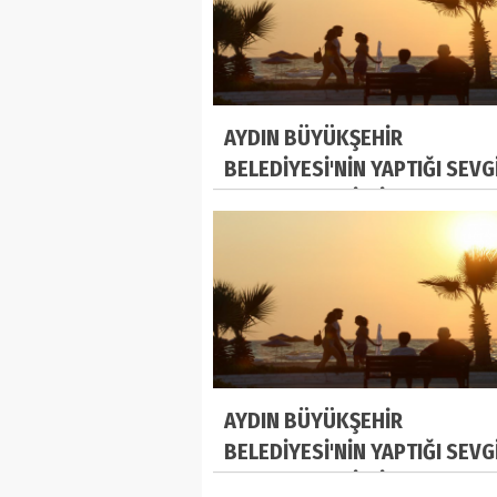
AYDIN BÜYÜKŞEHİR
BELEDİYESİ'NİN YAPTIĞI SEVG
YOLU'NDA TATİLCİLER BULUŞ
AYDIN BÜYÜKŞEHİR
BELEDİYESİ'NİN YAPTIĞI SEVG
YOLU'NDA TATİLCİLER BULUŞ