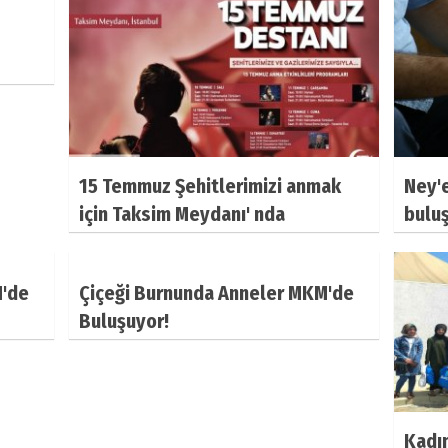
15 Temmuz Şehitlerimizi anmak
Ney'
için Taksim Meydanı' nda
bulu
buluşuyoruz
M'de
Çiçeği Burnunda Anneler MKM'de
Buluşuyor!
Kadın