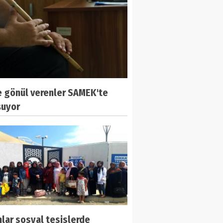
e gönül verenler SAMEK'te
şuyor
lar sosyal tesislerde