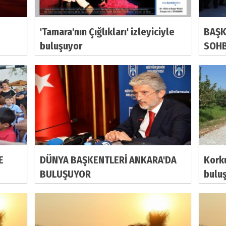
'Tamara'nın Çığlıkları' izleyiciyle
BAŞK
buluşuyor
SOHB
E
DÜNYA BAŞKENTLERİ ANKARA'DA
Korku
BULUŞUYOR
bulu