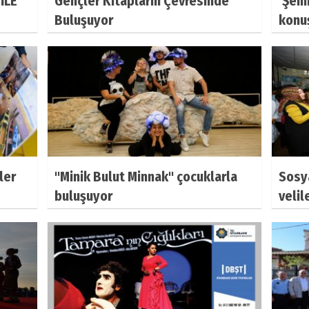
İLE
Gençler Kitapların Çevresinde
‘Şehi
Buluşuyor
konu
ler
''Minik Bulut Minnak'' çocuklarla
Sosya
buluşuyor
velil