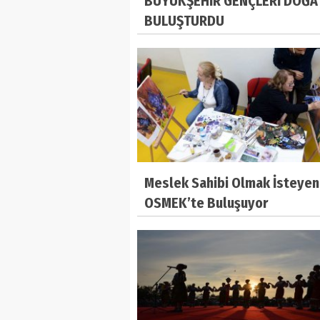
BÜYÜKŞEHİR GENÇLERİ DOĞA 
BULUŞTURDU
Meslek Sahibi Olmak İsteyen
OSMEK’te Buluşuyor