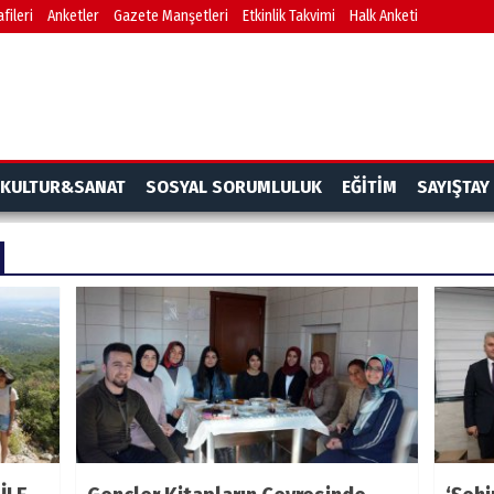
fileri
Anketler
Gazete Manşetleri
Etkinlik Takvimi
Halk Anketi
KULTUR&SANAT
SOSYAL SORUMLULUK
EĞİTİM
SAYIŞTAY