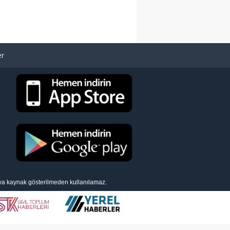
er
eya kaynak gösterilmeden kullanılamaz.