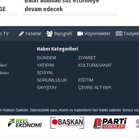
Balat adından söz ettirmeye
GE
devam edecek
 TV
Yazarlar
Biyografi
Vizyondakiler
Taziyel
Haber Kategorileri
GÜNDEM
ZİYARET
ileri
YATIRIM
KULTUR&SANAT
tikası
SOSYAL
SORUMLULUK
EĞİTİM
SAYIŞTAY
ÇEVRE-ALTYAPI
arı Saklıdır. Sitemizdeki yazı, resim ve haberlerin her hakkı saklıdır. İzinsiz v