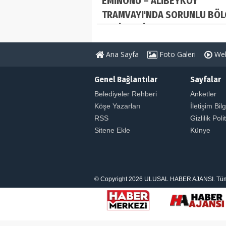
EMİNÖNÜ – ALİBEYKÖY
TRAMVAYI'NDA SORUNLU BÖL
YENİLENDİ
Ana Sayfa
Foto Galeri
Web
Genel Bağlantılar
Sayfalar
Belediyeler Rehberi
Anketler
Köşe Yazarları
İletişim Bilg
RSS
Gizlilik Poli
Sitene Ekle
Künye
© Copyright 2026 ULUSAL HABER AJANSI. Tüm Hakl