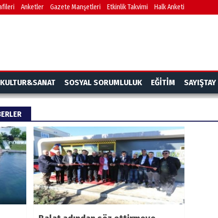
fileri
Anketler
Gazete Manşetleri
Etkinlik Takvimi
Halk Anketi
KULTUR&SANAT
SOSYAL SORUMLULUK
EĞİTİM
SAYIŞTAY
BERLER