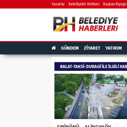
Yazarlar
Belediyeler Rehberi
Başkan Biyogra
GÜNDEM
ZİYARET
YATIRIM
BALAT-TAKSI-DURAGI ILE ILGILI HA