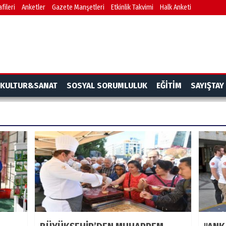
fileri
Anketler
Gazete Manşetleri
Etkinlik Takvimi
Halk Anketi
KULTUR&SANAT
SOSYAL SORUMLULUK
EĞİTİM
SAYIŞTAY