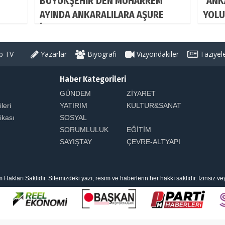
BÜYÜKŞEHİR’DEN MUHARREM
"ANK
AYINDA ANKARALILARA AŞURE
YOLU
İKRAMI
 TV
Yazarlar
Biyografi
Vizyondakiler
Taziyel
Haber Kategorileri
GÜNDEM
ZİYARET
ileri
YATIRIM
KULTUR&SANAT
tikası
SOSYAL
SORUMLULUK
EĞİTİM
SAYIŞTAY
ÇEVRE-ALTYAPI
arı Saklıdır. Sitemizdeki yazı, resim ve haberlerin her hakkı saklıdır. İzinsiz v