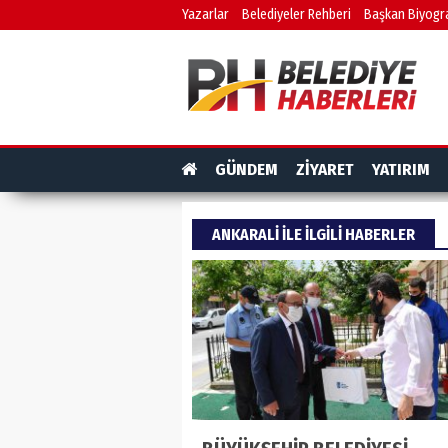
Yazarlar
Belediyeler Rehberi
Başkan Biyogra
GÜNDEM
ZİYARET
YATIRIM
ANKARALI ILE ILGILI HABERLER