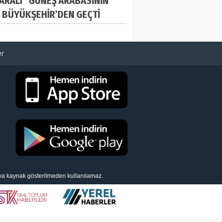
ARALI” GÜNEŞ ARABASININ
 BÜYÜKŞEHİR’DEN GEÇTİ
er
eya kaynak gösterilmeden kullanılamaz.